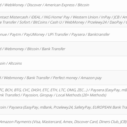
d / WebMoney / Discover / American Express / Bitcoin
ntact Mistercash / iDEAL / ING Home' Pay / Western Union / InPay / JCB / Am
re Transfer / Sofort / BitCoins / Cash U / WebMoney / Przelewy24 / DaoPay 
enue / Paytm / PayUMoney / UPi Transfer / Paysera / Banktransfer
d / Webmoney / Bitcoin / Bank Transfer
oin / Altcoins
rd / Webmoney / Bank Transfer / Perfect money / Amazon pay
, BCH, BTG, CVC, DASH, ETC, ETH, LTC, OMG, ZEC…) / Paysera (EasyPay, mB
 Transfer) / Payssion, Giropay / Local Methods (20+ Methods)
oin / Paysera (EasyPay, mBank, Przelewy24, SafetyPay, EUROPEAN Bank Transf
 Amazon Payments (Visa, Mastercard, Amex, Discover Card, Diners Club, JCB)