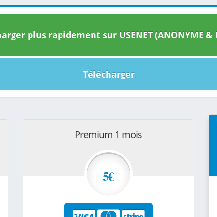
arger plus rapidement sur USENET (ANONYME & I
Télécharger
Premium 1 mois
5€