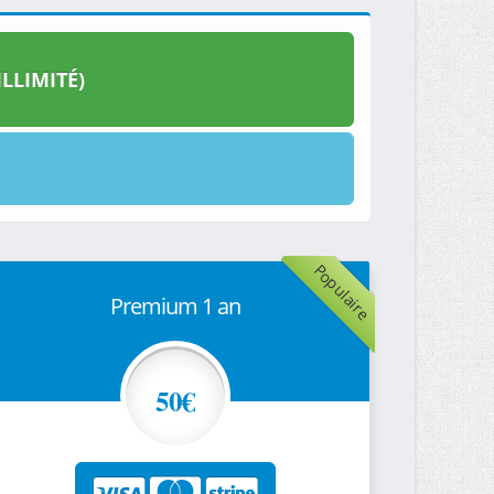
LLIMITÉ)
Populaire
Premium 1 an
50€