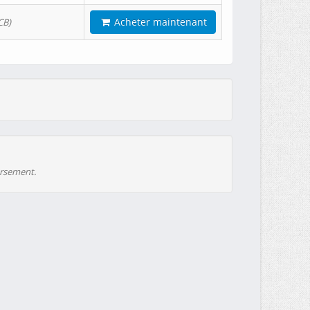
Acheter maintenant
CB)
ursement.