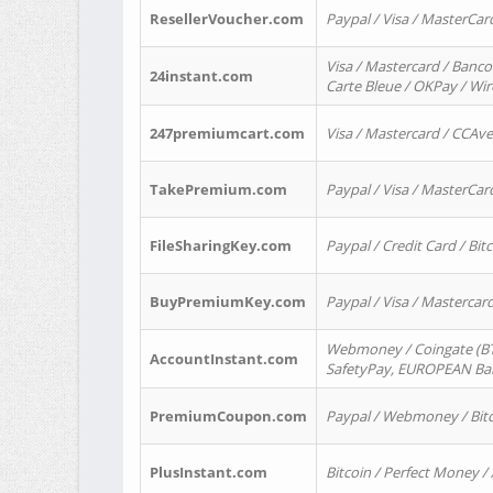
ResellerVoucher.com
Paypal / Visa / MasterCar
Visa / Mastercard / Banco
24instant.com
Carte Bleue / OKPay / Wi
247premiumcart.com
Visa / Mastercard / CCAv
TakePremium.com
Paypal / Visa / MasterCar
FileSharingKey.com
Paypal / Credit Card / Bitc
BuyPremiumKey.com
Paypal / Visa / Masterca
Webmoney / Coingate (BTC
AccountInstant.com
SafetyPay, EUROPEAN Bank
PremiumCoupon.com
Paypal / Webmoney / Bitc
PlusInstant.com
Bitcoin / Perfect Money /