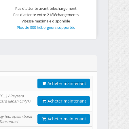
Pas d'attente avant téléchargement
Pas d'attente entre 2 téléchargements
Vitesse maximale disponible
Plus de 300 hébergeurs supportés
Acheter maintenant
EC…) / Paysera
Acheter maintenant
card (Japan Only) /
tPay (european bank
Acheter maintenant
/ Bancontact