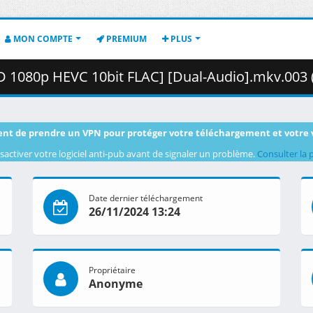
MON COMPTE
PREMIUM
PLUS
 1080p HEVC 10bit FLAC] [Dual-Audio].mkv.003 ( 36
nt de prendre un VPN pour protéger votre téléchargement et votre 
sactiver votre logiciel anti-pub avant de signaler un problème.
Consulter la 
Date dernier téléchargement
26/11/2024 13:24
Propriétaire
Anonyme