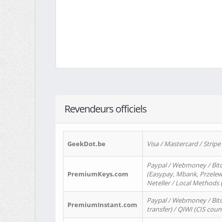
Revendeurs officiels
GeekDot.be
Visa / Mastercard / Stripe
Paypal / Webmoney / Bitc
PremiumKeys.com
(Easypay, Mbank, Przelewy2
Neteller / Local Methods
Paypal / Webmoney / Bitc
PremiumInstant.com
transfer) / QIWI (CIS coun