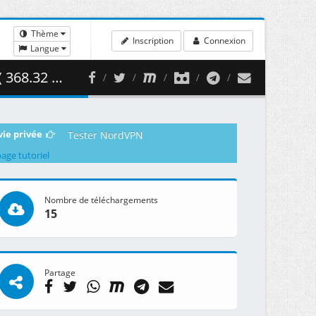
Thème
Inscription
Connexion
Langue
8.32 MB )
vie privée
Tester NordVPN
page tutoriel
Nombre de téléchargements
15
Partage