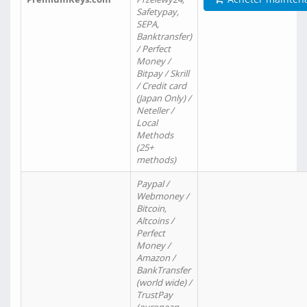
Safetypay,
SEPA,
Banktransfer)
/ Perfect
Money /
Bitpay / Skrill
/ Credit card
(Japan Only) /
Neteller /
Local
Methods
(25+
methods)
Paypal /
Webmoney /
Bitcoin,
Altcoins /
Perfect
Money /
Amazon /
BankTransfer
(world wide) /
TrustPay