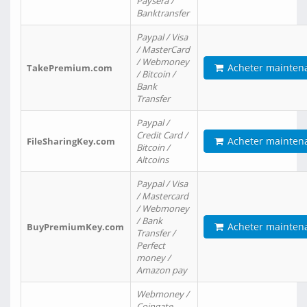
Paysera /
Banktransfer
Paypal / Visa
/ MasterCard
/ Webmoney
Acheter mainten
TakePremium.com
/ Bitcoin /
Bank
Transfer
Paypal /
Credit Card /
Acheter mainten
FileSharingKey.com
Bitcoin /
Altcoins
Paypal / Visa
/ Mastercard
/ Webmoney
/ Bank
Acheter mainten
BuyPremiumKey.com
Transfer /
Perfect
money /
Amazon pay
Webmoney /
Coingate