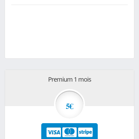
Premium 1 mois
5€