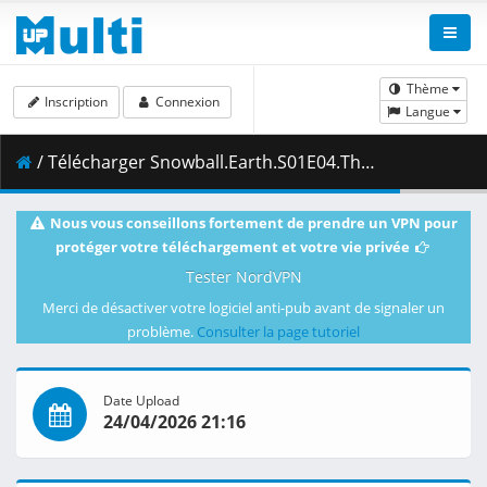
Thème
Inscription
Connexion
Langue
/ Télécharger Snowball.Earth.S01E04.The.Kaiju.Tamer.And.The.Can.Of.Pineapple.1080p.DSNP.WEB-DL.DUAL.AAC2.0.H.264-VARYG.mkv.001 ( 334.93 MB )
Nous vous conseillons fortement de prendre un VPN pour
protéger votre téléchargement et votre vie privée
Tester NordVPN
Merci de désactiver votre logiciel anti-pub avant de signaler un
problème.
Consulter la page tutoriel
Date Upload
24/04/2026 21:16