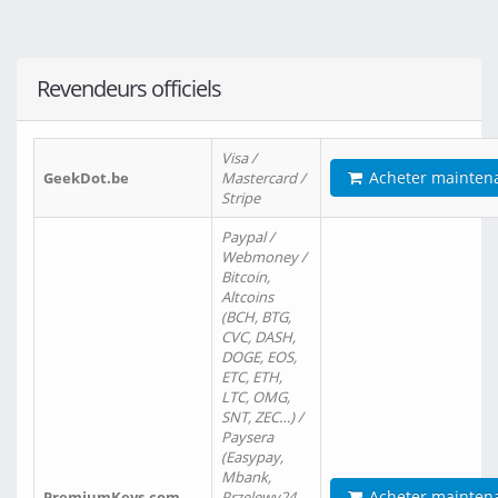
Revendeurs officiels
Visa /
Acheter mainten
GeekDot.be
Mastercard /
Stripe
Paypal /
Webmoney /
Bitcoin,
Altcoins
(BCH, BTG,
CVC, DASH,
DOGE, EOS,
ETC, ETH,
LTC, OMG,
SNT, ZEC…) /
Paysera
(Easypay,
Mbank,
Acheter mainten
PremiumKeys.com
Przelewy24,