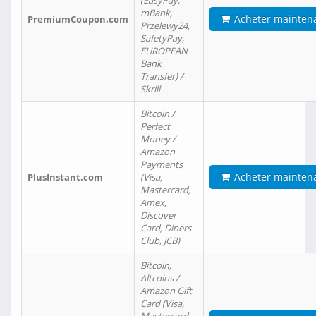
(EasyPay,
mBank,
Acheter mainten
PremiumCoupon.com
Przelewy24,
SafetyPay,
EUROPEAN
Bank
Transfer) /
Skrill
Bitcoin /
Perfect
Money /
Amazon
Payments
Acheter mainten
PlusInstant.com
(Visa,
Mastercard,
Amex,
Discover
Card, Diners
Club, JCB)
Bitcoin,
Altcoins /
Amazon Gift
Card (Visa,