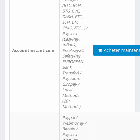
(BTC, BCH,
BTG, CVC,
DASH, ETC,
ETH, LTC,
OMG, ZEC…) /
Paysera
(EasyPay,
mBank,
Acheter mainten
AccountInstant.com
Przelewy24,
SafetyPay,
EUROPEAN
Bank
Transfer) /
Payssion,
Giropay /
Local
Methods
(20+
Methods)
Paypal /
Webmoney /
Bitcoin /
Paysera