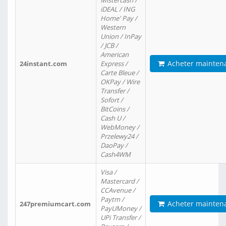
Mistercash /
iDEAL / ING
Home' Pay /
Western
Union / InPay
/ JCB /
American
Acheter mainten
24instant.com
Express /
Carte Bleue /
OKPay / Wire
Transfer /
Sofort /
BitCoins /
Cash U /
WebMoney /
Przelewy24 /
DaoPay /
Cash4WM
Visa /
Mastercard /
CCAvenue /
Paytm /
Acheter mainten
247premiumcart.com
PayUMoney /
UPi Transfer /