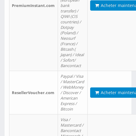
(european
Acheter mainten
PremiumInstant.com
bank
transfer) /
QIWI (CIS
countries) /
Dotpay
(Poland) /
Neosurf
(France) /
Bitcash (
Japan) / Ideal
/ Sofort/
Bancontact
Paypal / Visa
/ MasterCard
/ WebMoney
Acheter mainten
ResellerVoucher.com
/ Discover /
American
Express /
Bitcoin
Visa /
Mastercard /
Bancontact