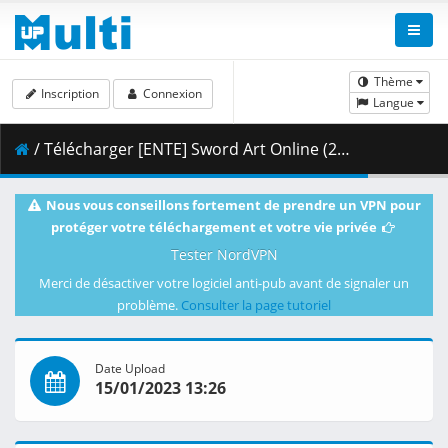
Thème
Inscription
Connexion
Langue
/ Télécharger [ENTE] Sword Art Online (2012) S04E20 [AV1] [OPUS] [BD] [1080p] [807394DB].mkv.002 ( 333.57 MB )
Nous vous conseillons fortement de prendre un VPN pour
protéger votre téléchargement et votre vie privée
Tester NordVPN
Merci de désactiver votre logiciel anti-pub avant de signaler un
problème.
Consulter la page tutoriel
Date Upload
15/01/2023 13:26