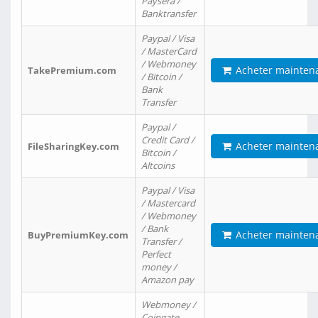
Paysera /
Banktransfer
Paypal / Visa
/ MasterCard
/ Webmoney
Acheter mainten
TakePremium.com
/ Bitcoin /
Bank
Transfer
Paypal /
Credit Card /
Acheter mainten
FileSharingKey.com
Bitcoin /
Altcoins
Paypal / Visa
/ Mastercard
/ Webmoney
/ Bank
Acheter mainten
BuyPremiumKey.com
Transfer /
Perfect
money /
Amazon pay
Webmoney /
Coingate