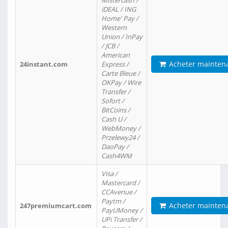
Mistercash /
iDEAL / ING
Home' Pay /
Western
Union / InPay
/ JCB /
American
Acheter mainten
24instant.com
Express /
Carte Bleue /
OKPay / Wire
Transfer /
Sofort /
BitCoins /
Cash U /
WebMoney /
Przelewy24 /
DaoPay /
Cash4WM
Visa /
Mastercard /
CCAvenue /
Paytm /
Acheter mainten
247premiumcart.com
PayUMoney /
UPi Transfer /