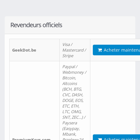
Revendeurs officiels
Visa /
Acheter mainten
GeekDot.be
Mastercard /
Stripe
Paypal /
Webmoney /
Bitcoin,
Altcoins
(BCH, BTG,
CVC, DASH,
DOGE, EOS,
ETC, ETH,
LTC, OMG,
SNT, ZEC…) /
Paysera
(Easypay,
Mbank,
Acheter mainten
PremiumKeys.com
Przelewy24,