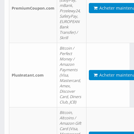
(EasyPay,
mBank,
Acheter mainten
PremiumCoupon.com
Przelewy24,
SafetyPay,
EUROPEAN
Bank
Transfer) /
Skrill
Bitcoin /
Perfect
Money /
Amazon
Payments
Acheter mainten
PlusInstant.com
(Visa,
Mastercard,
Amex,
Discover
Card, Diners
Club, JCB)
Bitcoin,
Altcoins /
Amazon Gift
Card (Visa,