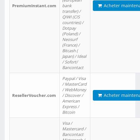
(european
Acheter mainten
PremiumInstant.com
bank
transfer) /
QIWI (CIS
countries) /
Dotpay
(Poland) /
Neosurf
(France) /
Bitcash (
Japan) / Ideal
/ Sofort/
Bancontact
Paypal / Visa
/ MasterCard
/ WebMoney
Acheter mainten
ResellerVoucher.com
/ Discover /
American
Express /
Bitcoin
Visa /
Mastercard /
Bancontact