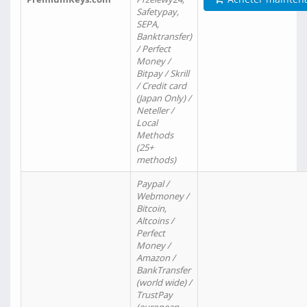
Safetypay,
SEPA,
Banktransfer)
/ Perfect
Money /
Bitpay / Skrill
/ Credit card
(Japan Only) /
Neteller /
Local
Methods
(25+
methods)
Paypal /
Webmoney /
Bitcoin,
Altcoins /
Perfect
Money /
Amazon /
BankTransfer
(world wide) /
TrustPay