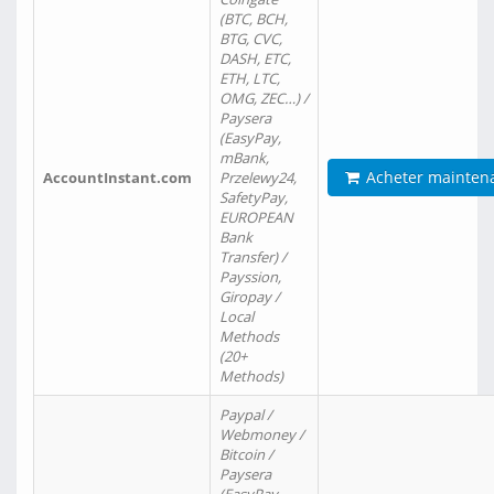
(BTC, BCH,
BTG, CVC,
DASH, ETC,
ETH, LTC,
OMG, ZEC…) /
Paysera
(EasyPay,
mBank,
Acheter mainten
AccountInstant.com
Przelewy24,
SafetyPay,
EUROPEAN
Bank
Transfer) /
Payssion,
Giropay /
Local
Methods
(20+
Methods)
Paypal /
Webmoney /
Bitcoin /
Paysera