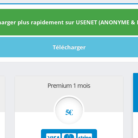
arger plus rapidement sur USENET (ANONYME & I
Télécharger
Premium 1 mois
5€