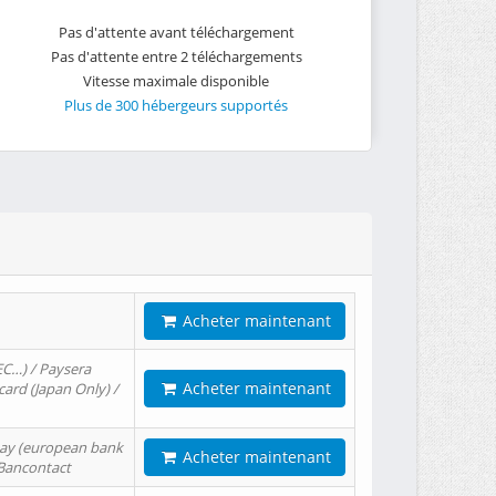
Pas d'attente avant téléchargement
Pas d'attente entre 2 téléchargements
Vitesse maximale disponible
Plus de 300 hébergeurs supportés
Acheter maintenant
EC…) / Paysera
Acheter maintenant
card (Japan Only) /
tPay (european bank
Acheter maintenant
/ Bancontact