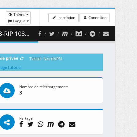
Thème
Inscription
Connexion
Langue
 ( 369.37 MB )
vie privée
Tester NordVPN
page tutoriel
Nombre de téléchargements
3
Partage