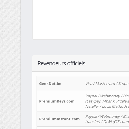
Revendeurs officiels
GeekDot.be
Visa / Mastercard / Stripe
Paypal / Webmoney / Bitc
PremiumKeys.com
(Easypay, Mbank, Przelewy2
Neteller / Local Methods
Paypal / Webmoney / Bitc
PremiumInstant.com
transfer) / QIWI (CIS coun