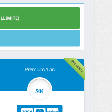
LLIMITÉ)
Populaire
Premium 1 an
50€