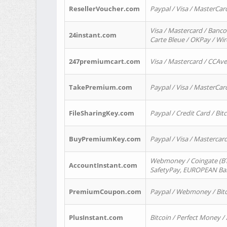
ResellerVoucher.com
Paypal / Visa / MasterCar
Visa / Mastercard / Banco
24instant.com
Carte Bleue / OKPay / Wi
247premiumcart.com
Visa / Mastercard / CCAv
TakePremium.com
Paypal / Visa / MasterCar
FileSharingKey.com
Paypal / Credit Card / Bitc
BuyPremiumKey.com
Paypal / Visa / Masterca
Webmoney / Coingate (BTC
AccountInstant.com
SafetyPay, EUROPEAN Bank
PremiumCoupon.com
Paypal / Webmoney / Bitc
PlusInstant.com
Bitcoin / Perfect Money /