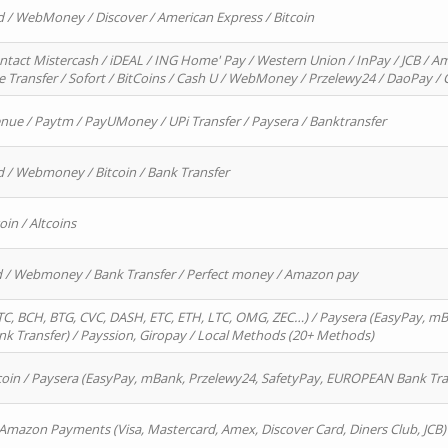
d / WebMoney / Discover / American Express / Bitcoin
ntact Mistercash / iDEAL / ING Home' Pay / Western Union / InPay / JCB / Am
re Transfer / Sofort / BitCoins / Cash U / WebMoney / Przelewy24 / DaoPay 
enue / Paytm / PayUMoney / UPi Transfer / Paysera / Banktransfer
d / Webmoney / Bitcoin / Bank Transfer
oin / Altcoins
rd / Webmoney / Bank Transfer / Perfect money / Amazon pay
, BCH, BTG, CVC, DASH, ETC, ETH, LTC, OMG, ZEC…) / Paysera (EasyPay, mB
 Transfer) / Payssion, Giropay / Local Methods (20+ Methods)
oin / Paysera (EasyPay, mBank, Przelewy24, SafetyPay, EUROPEAN Bank Transf
 Amazon Payments (Visa, Mastercard, Amex, Discover Card, Diners Club, JCB)