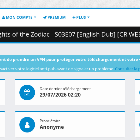
MON COMPTE
PREMIUM
PLUS
 - S03E07 [English Dub] [CR WEB-RIP 1080p HEVC-10 AAC] [732CF595].mkv.002
nt de prendre un VPN pour protéger votre téléchargement et votre 
sactiver votre logiciel anti-pub avant de signaler un problème.
Consulter la 
Date dernier téléchargement
29/07/2026 02:20
Propriétaire
Anonyme