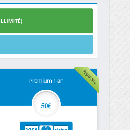
LLIMITÉ)
Populaire
Premium 1 an
50€