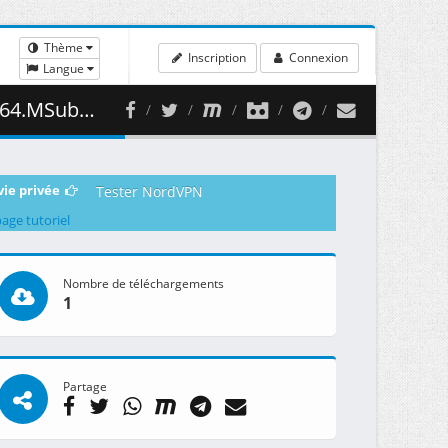
Thème
Inscription
Connexion
Langue
340.41 MB )
vie privée
Tester NordVPN
page tutoriel
Nombre de téléchargements
1
Partage