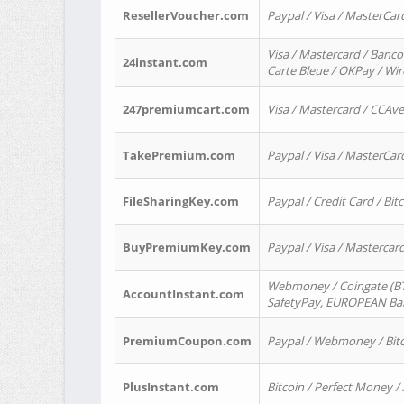
ResellerVoucher.com
Paypal / Visa / MasterCar
Visa / Mastercard / Banco
24instant.com
Carte Bleue / OKPay / Wi
247premiumcart.com
Visa / Mastercard / CCAv
TakePremium.com
Paypal / Visa / MasterCar
FileSharingKey.com
Paypal / Credit Card / Bitc
BuyPremiumKey.com
Paypal / Visa / Masterca
Webmoney / Coingate (BTC
AccountInstant.com
SafetyPay, EUROPEAN Bank
PremiumCoupon.com
Paypal / Webmoney / Bitc
PlusInstant.com
Bitcoin / Perfect Money /