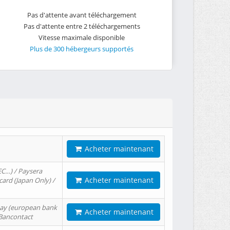
Pas d'attente avant téléchargement
Pas d'attente entre 2 téléchargements
Vitesse maximale disponible
Plus de 300 hébergeurs supportés
Acheter maintenant
EC…) / Paysera
Acheter maintenant
card (Japan Only) /
tPay (european bank
Acheter maintenant
/ Bancontact