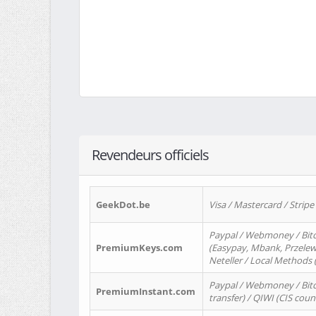
Revendeurs officiels
GeekDot.be
Visa / Mastercard / Stripe
Paypal / Webmoney / Bitc
PremiumKeys.com
(Easypay, Mbank, Przelewy2
Neteller / Local Methods
Paypal / Webmoney / Bitc
PremiumInstant.com
transfer) / QIWI (CIS coun