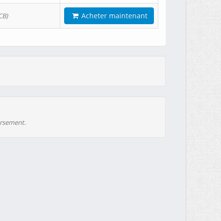
Acheter maintenant
CB)
ursement.