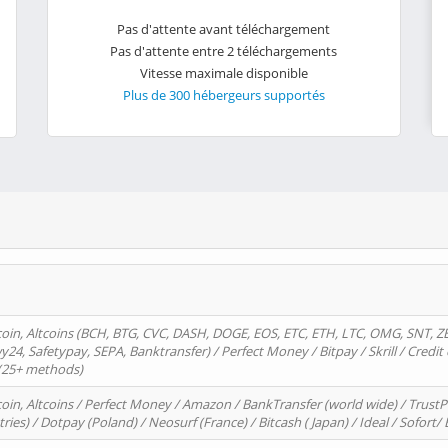
Pas d'attente avant téléchargement
Pas d'attente entre 2 téléchargements
Vitesse maximale disponible
Plus de 300 hébergeurs supportés
oin, Altcoins (BCH, BTG, CVC, DASH, DOGE, EOS, ETC, ETH, LTC, OMG, SNT, Z
4, Safetypay, SEPA, Banktransfer) / Perfect Money / Bitpay / Skrill / Credit 
 (25+ methods)
oin, Altcoins / Perfect Money / Amazon / BankTransfer (world wide) / Trus
tries) / Dotpay (Poland) / Neosurf (France) / Bitcash ( Japan) / Ideal / Sofort