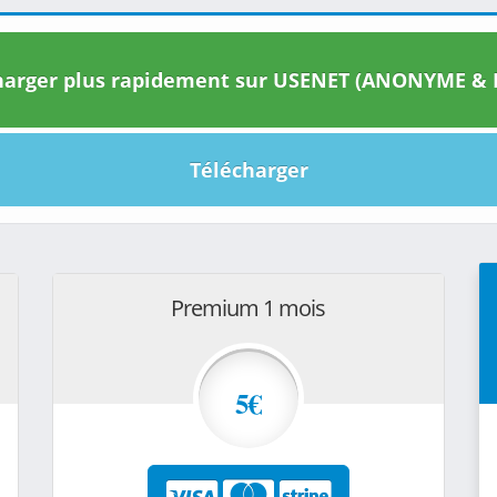
arger plus rapidement sur USENET (ANONYME & I
Télécharger
Premium 1 mois
5€