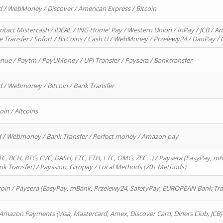
d / WebMoney / Discover / American Express / Bitcoin
ntact Mistercash / iDEAL / ING Home' Pay / Western Union / InPay / JCB / Am
re Transfer / Sofort / BitCoins / Cash U / WebMoney / Przelewy24 / DaoPay 
enue / Paytm / PayUMoney / UPi Transfer / Paysera / Banktransfer
d / Webmoney / Bitcoin / Bank Transfer
oin / Altcoins
rd / Webmoney / Bank Transfer / Perfect money / Amazon pay
, BCH, BTG, CVC, DASH, ETC, ETH, LTC, OMG, ZEC…) / Paysera (EasyPay, mB
 Transfer) / Payssion, Giropay / Local Methods (20+ Methods)
oin / Paysera (EasyPay, mBank, Przelewy24, SafetyPay, EUROPEAN Bank Transf
 Amazon Payments (Visa, Mastercard, Amex, Discover Card, Diners Club, JCB)