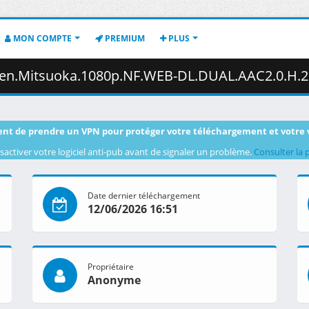
MON COMPTE
PREMIUM
PLUS
.1080p.NF.WEB-DL.DUAL.AAC2.0.H.264.MSubs-ToonsHub.mkv.002 ( 
nt de prendre un VPN pour protéger votre téléchargement et votre 
sactiver votre logiciel anti-pub avant de signaler un problème.
Consulter la 
Date dernier téléchargement
12/06/2026 16:51
Propriétaire
Anonyme