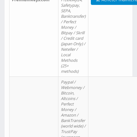
Safetypay,
SEPA,
Banktransfer)
/ Perfect
Money /
Bitpay / Skrill
/ Credit card
(Japan Only) /
Neteller /
Local
Methods
(25+
methods)
Paypal /
Webmoney /
Bitcoin,
Altcoins /
Perfect
Money /
Amazon /
BankTransfer
(world wide) /
TrustPay