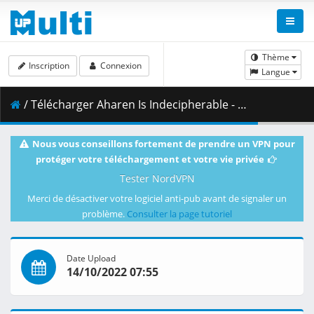
Thème
Inscription
Connexion
Langue
/ Télécharger Aharen Is Indecipherable - S01E12 [BDRip 1080p x264 AAC-FLAC] [Dual-Audio].mkv.001 ( 451.04 MB )
Nous vous conseillons fortement de prendre un VPN pour
protéger votre téléchargement et votre vie privée
Tester NordVPN
Merci de désactiver votre logiciel anti-pub avant de signaler un
problème.
Consulter la page tutoriel
Date Upload
14/10/2022 07:55