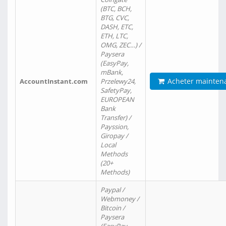
(BTC, BCH,
BTG, CVC,
DASH, ETC,
ETH, LTC,
OMG, ZEC…) /
Paysera
(EasyPay,
mBank,
Acheter mainten
AccountInstant.com
Przelewy24,
SafetyPay,
EUROPEAN
Bank
Transfer) /
Payssion,
Giropay /
Local
Methods
(20+
Methods)
Paypal /
Webmoney /
Bitcoin /
Paysera