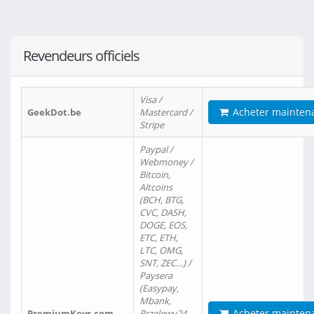
Revendeurs officiels
Visa /
Acheter mainten
GeekDot.be
Mastercard /
Stripe
Paypal /
Webmoney /
Bitcoin,
Altcoins
(BCH, BTG,
CVC, DASH,
DOGE, EOS,
ETC, ETH,
LTC, OMG,
SNT, ZEC…) /
Paysera
(Easypay,
Mbank,
Acheter mainten
PremiumKeys.com
Przelewy24,