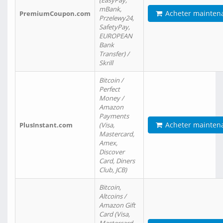
(EasyPay,
mBank,
Acheter mainten
PremiumCoupon.com
Przelewy24,
SafetyPay,
EUROPEAN
Bank
Transfer) /
Skrill
Bitcoin /
Perfect
Money /
Amazon
Payments
Acheter mainten
PlusInstant.com
(Visa,
Mastercard,
Amex,
Discover
Card, Diners
Club, JCB)
Bitcoin,
Altcoins /
Amazon Gift
Card (Visa,