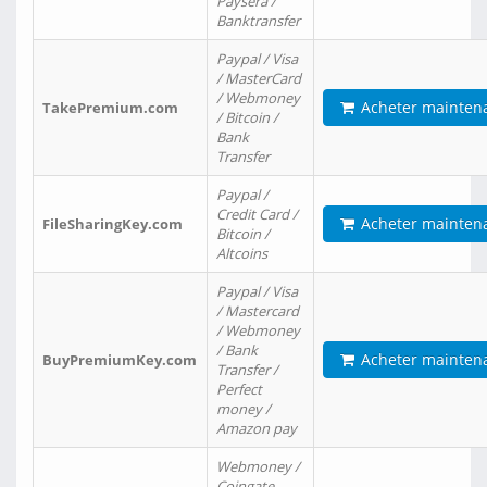
Paysera /
Banktransfer
Paypal / Visa
/ MasterCard
/ Webmoney
Acheter mainten
TakePremium.com
/ Bitcoin /
Bank
Transfer
Paypal /
Credit Card /
Acheter mainten
FileSharingKey.com
Bitcoin /
Altcoins
Paypal / Visa
/ Mastercard
/ Webmoney
/ Bank
Acheter mainten
BuyPremiumKey.com
Transfer /
Perfect
money /
Amazon pay
Webmoney /
Coingate