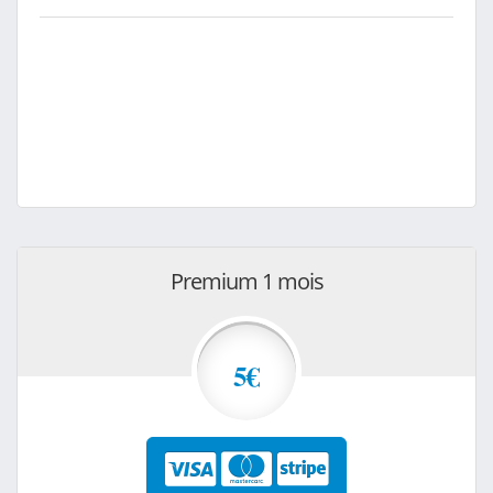
Premium 1 mois
5€