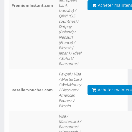
(european
Acheter mainten
PremiumInstant.com
bank
transfer) /
QIWI (CIS
countries) /
Dotpay
(Poland) /
Neosurf
(France) /
Bitcash (
Japan) / Ideal
/ Sofort/
Bancontact
Paypal / Visa
/ MasterCard
/ WebMoney
Acheter mainten
ResellerVoucher.com
/ Discover /
American
Express /
Bitcoin
Visa /
Mastercard /
Bancontact