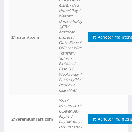
Mistercash /
iDEAL / ING
Home' Pay /
Western
Union / InPay
/ JCB /
American
Acheter mainten
24instant.com
Express /
Carte Bleue /
OKPay / Wire
Transfer /
Sofort /
BitCoins /
Cash U /
WebMoney /
Przelewy24 /
DaoPay /
Cash4WM
Visa /
Mastercard /
CCAvenue /
Paytm /
Acheter mainten
247premiumcart.com
PayUMoney /
UPi Transfer /