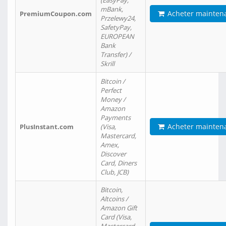
(EasyPay,
mBank,
Acheter mainten
PremiumCoupon.com
Przelewy24,
SafetyPay,
EUROPEAN
Bank
Transfer) /
Skrill
Bitcoin /
Perfect
Money /
Amazon
Payments
Acheter mainten
PlusInstant.com
(Visa,
Mastercard,
Amex,
Discover
Card, Diners
Club, JCB)
Bitcoin,
Altcoins /
Amazon Gift
Card (Visa,