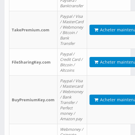
Paysera /
Banktransfer
Paypal / Visa
/ MasterCard
/ Webmoney
Acheter mainten
TakePremium.com
/ Bitcoin /
Bank
Transfer
Paypal /
Credit Card /
Acheter mainten
FileSharingKey.com
Bitcoin /
Altcoins
Paypal / Visa
/ Mastercard
/ Webmoney
/ Bank
Acheter mainten
BuyPremiumKey.com
Transfer /
Perfect
money /
Amazon pay
Webmoney /
Coingate