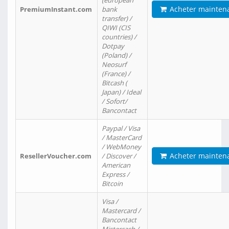
(european
Acheter mainten
PremiumInstant.com
bank
transfer) /
QIWI (CIS
countries) /
Dotpay
(Poland) /
Neosurf
(France) /
Bitcash (
Japan) / Ideal
/ Sofort/
Bancontact
Paypal / Visa
/ MasterCard
/ WebMoney
Acheter mainten
ResellerVoucher.com
/ Discover /
American
Express /
Bitcoin
Visa /
Mastercard /
Bancontact