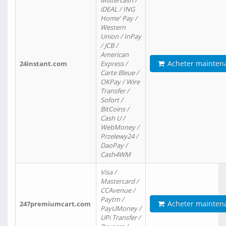
Mistercash /
iDEAL / ING
Home' Pay /
Western
Union / InPay
/ JCB /
American
Acheter mainten
24instant.com
Express /
Carte Bleue /
OKPay / Wire
Transfer /
Sofort /
BitCoins /
Cash U /
WebMoney /
Przelewy24 /
DaoPay /
Cash4WM
Visa /
Mastercard /
CCAvenue /
Paytm /
Acheter mainten
247premiumcart.com
PayUMoney /
UPi Transfer /