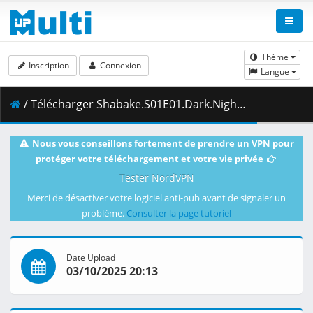
Thème
Inscription
Connexion
Langue
/ Télécharger Shabake.S01E01.Dark.Night.1080p.CR.WEB-DL.JPN.AAC2.0.H.264.MSubs-ToonsHub.mkv.001 ( 445.81 MB )
Nous vous conseillons fortement de prendre un VPN pour
protéger votre téléchargement et votre vie privée
Tester NordVPN
Merci de désactiver votre logiciel anti-pub avant de signaler un
problème.
Consulter la page tutoriel
Date Upload
03/10/2025 20:13