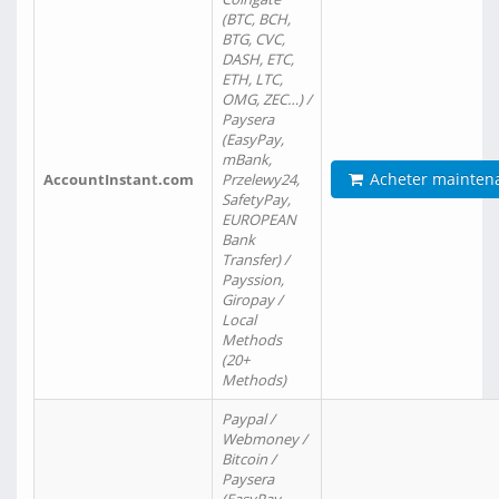
(BTC, BCH,
BTG, CVC,
DASH, ETC,
ETH, LTC,
OMG, ZEC…) /
Paysera
(EasyPay,
mBank,
Acheter mainten
AccountInstant.com
Przelewy24,
SafetyPay,
EUROPEAN
Bank
Transfer) /
Payssion,
Giropay /
Local
Methods
(20+
Methods)
Paypal /
Webmoney /
Bitcoin /
Paysera