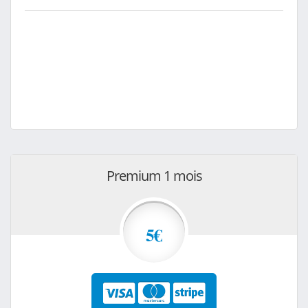
Premium 1 mois
5€