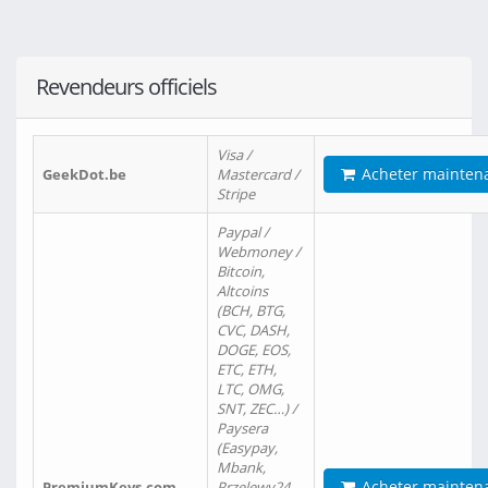
Revendeurs officiels
Visa /
Acheter mainten
GeekDot.be
Mastercard /
Stripe
Paypal /
Webmoney /
Bitcoin,
Altcoins
(BCH, BTG,
CVC, DASH,
DOGE, EOS,
ETC, ETH,
LTC, OMG,
SNT, ZEC…) /
Paysera
(Easypay,
Mbank,
Acheter mainten
PremiumKeys.com
Przelewy24,