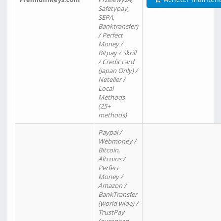
Safetypay,
SEPA,
Banktransfer)
/ Perfect
Money /
Bitpay / Skrill
/ Credit card
(Japan Only) /
Neteller /
Local
Methods
(25+
methods)
Paypal /
Webmoney /
Bitcoin,
Altcoins /
Perfect
Money /
Amazon /
BankTransfer
(world wide) /
TrustPay