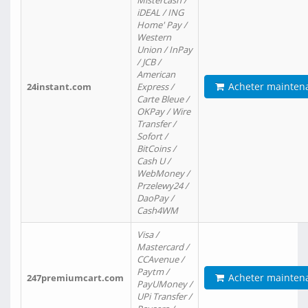
Mistercash /
iDEAL / ING
Home' Pay /
Western
Union / InPay
/ JCB /
American
Acheter mainten
24instant.com
Express /
Carte Bleue /
OKPay / Wire
Transfer /
Sofort /
BitCoins /
Cash U /
WebMoney /
Przelewy24 /
DaoPay /
Cash4WM
Visa /
Mastercard /
CCAvenue /
Paytm /
Acheter mainten
247premiumcart.com
PayUMoney /
UPi Transfer /