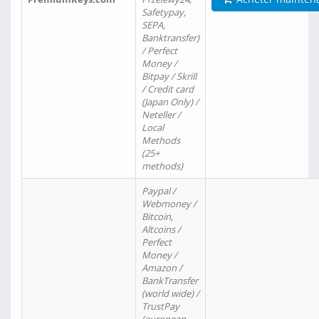
Safetypay,
SEPA,
Banktransfer)
/ Perfect
Money /
Bitpay / Skrill
/ Credit card
(Japan Only) /
Neteller /
Local
Methods
(25+
methods)
Paypal /
Webmoney /
Bitcoin,
Altcoins /
Perfect
Money /
Amazon /
BankTransfer
(world wide) /
TrustPay