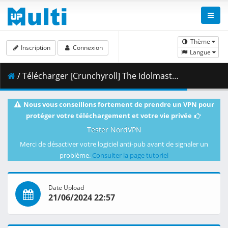
Thème
Inscription
Connexion
Langue
/ Télécharger [Crunchyroll] The Idolmaster Shiny Colors - 01 [720p][Multiple Subtitle].mkv.002 ( 361.15 MB )
Nous vous conseillons fortement de prendre un VPN pour
protéger votre téléchargement et votre vie privée
Tester NordVPN
Merci de désactiver votre logiciel anti-pub avant de signaler un
problème.
Consulter la page tutoriel
Date Upload
21/06/2024 22:57