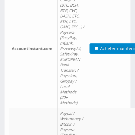
(BTC, BCH,
BTG, CVC,
DASH, ETC,
ETH, LTC,
OMG, ZEC…) /
Paysera
(EasyPay,
mBank,
Acheter mainten
AccountInstant.com
Przelewy24,
SafetyPay,
EUROPEAN
Bank
Transfer) /
Payssion,
Giropay /
Local
Methods
(20+
Methods)
Paypal /
Webmoney /
Bitcoin /
Paysera