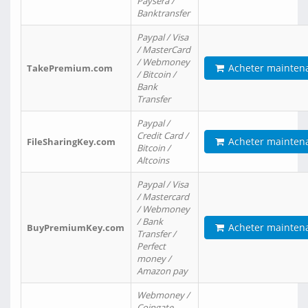
Paysera /
Banktransfer
Paypal / Visa
/ MasterCard
/ Webmoney
Acheter mainten
TakePremium.com
/ Bitcoin /
Bank
Transfer
Paypal /
Credit Card /
Acheter mainten
FileSharingKey.com
Bitcoin /
Altcoins
Paypal / Visa
/ Mastercard
/ Webmoney
/ Bank
Acheter mainten
BuyPremiumKey.com
Transfer /
Perfect
money /
Amazon pay
Webmoney /
Coingate