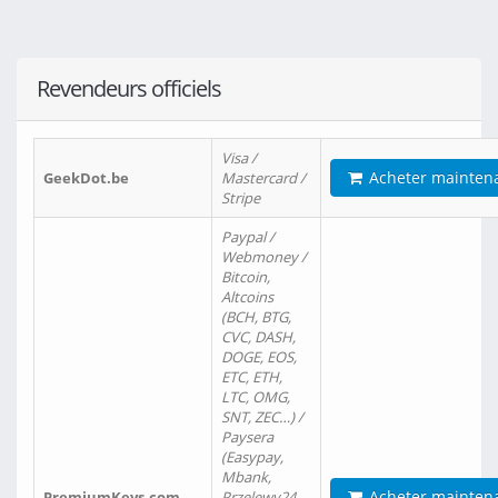
Revendeurs officiels
Visa /
Acheter mainten
GeekDot.be
Mastercard /
Stripe
Paypal /
Webmoney /
Bitcoin,
Altcoins
(BCH, BTG,
CVC, DASH,
DOGE, EOS,
ETC, ETH,
LTC, OMG,
SNT, ZEC…) /
Paysera
(Easypay,
Mbank,
Acheter mainten
PremiumKeys.com
Przelewy24,