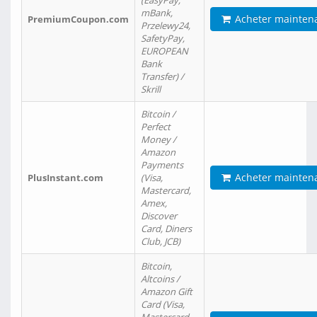
(EasyPay,
mBank,
Acheter mainten
PremiumCoupon.com
Przelewy24,
SafetyPay,
EUROPEAN
Bank
Transfer) /
Skrill
Bitcoin /
Perfect
Money /
Amazon
Payments
Acheter mainten
PlusInstant.com
(Visa,
Mastercard,
Amex,
Discover
Card, Diners
Club, JCB)
Bitcoin,
Altcoins /
Amazon Gift
Card (Visa,