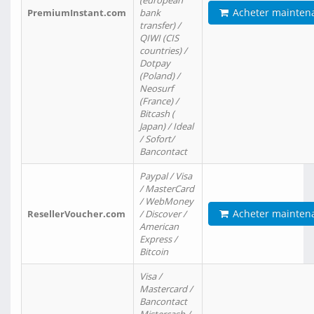
(european
Acheter mainten
PremiumInstant.com
bank
transfer) /
QIWI (CIS
countries) /
Dotpay
(Poland) /
Neosurf
(France) /
Bitcash (
Japan) / Ideal
/ Sofort/
Bancontact
Paypal / Visa
/ MasterCard
/ WebMoney
Acheter mainten
ResellerVoucher.com
/ Discover /
American
Express /
Bitcoin
Visa /
Mastercard /
Bancontact