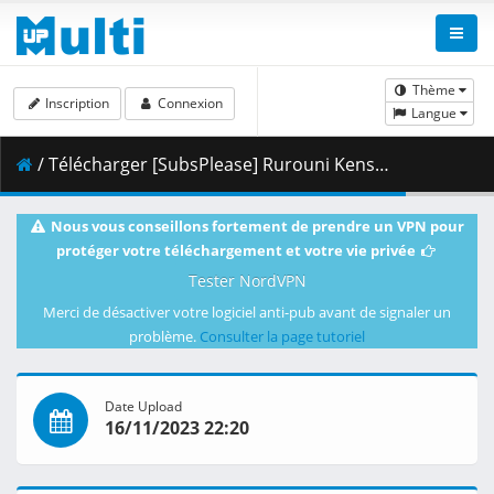
Thème
Inscription
Connexion
Langue
/ Télécharger [SubsPlease] Rurouni Kenshin (2023) - 20 (1080p) [7F68B7E2].mkv.001 ( 444.14 MB )
Nous vous conseillons fortement de prendre un VPN pour
protéger votre téléchargement et votre vie privée
Tester NordVPN
Merci de désactiver votre logiciel anti-pub avant de signaler un
problème.
Consulter la page tutoriel
Date Upload
16/11/2023 22:20