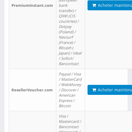
(european
Acheter mainten
PremiumInstant.com
bank
transfer) /
QIWI (CIS
countries) /
Dotpay
(Poland) /
Neosurf
(France) /
Bitcash (
Japan) / Ideal
/ Sofort/
Bancontact
Paypal / Visa
/ MasterCard
/ WebMoney
Acheter mainten
ResellerVoucher.com
/ Discover /
American
Express /
Bitcoin
Visa /
Mastercard /
Bancontact