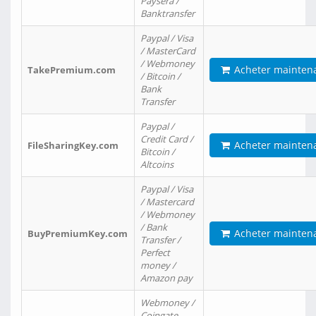
Paysera /
Banktransfer
Paypal / Visa
/ MasterCard
/ Webmoney
Acheter mainten
TakePremium.com
/ Bitcoin /
Bank
Transfer
Paypal /
Credit Card /
Acheter mainten
FileSharingKey.com
Bitcoin /
Altcoins
Paypal / Visa
/ Mastercard
/ Webmoney
/ Bank
Acheter mainten
BuyPremiumKey.com
Transfer /
Perfect
money /
Amazon pay
Webmoney /
Coingate