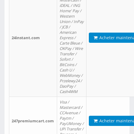
Mistercash /
iDEAL / ING
Home' Pay /
Western
Union / InPay
/ JCB /
American
Acheter mainten
24instant.com
Express /
Carte Bleue /
OKPay / Wire
Transfer /
Sofort /
BitCoins /
Cash U /
WebMoney /
Przelewy24 /
DaoPay /
Cash4WM
Visa /
Mastercard /
CCAvenue /
Paytm /
Acheter mainten
247premiumcart.com
PayUMoney /
UPi Transfer /