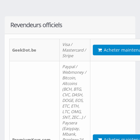
Revendeurs officiels
Visa /
Acheter mainten
GeekDot.be
Mastercard /
Stripe
Paypal /
Webmoney /
Bitcoin,
Altcoins
(BCH, BTG,
CVC, DASH,
DOGE, EOS,
ETC, ETH,
LTC, OMG,
SNT, ZEC…) /
Paysera
(Easypay,
Mbank,
Acheter mainten
PremiumKeys.com
Przelewy24,