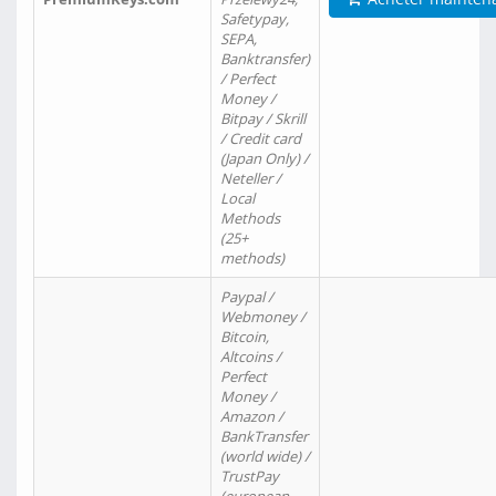
Safetypay,
SEPA,
Banktransfer)
/ Perfect
Money /
Bitpay / Skrill
/ Credit card
(Japan Only) /
Neteller /
Local
Methods
(25+
methods)
Paypal /
Webmoney /
Bitcoin,
Altcoins /
Perfect
Money /
Amazon /
BankTransfer
(world wide) /
TrustPay