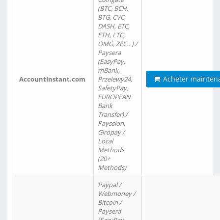
(BTC, BCH,
BTG, CVC,
DASH, ETC,
ETH, LTC,
OMG, ZEC…) /
Paysera
(EasyPay,
mBank,
Acheter mainten
AccountInstant.com
Przelewy24,
SafetyPay,
EUROPEAN
Bank
Transfer) /
Payssion,
Giropay /
Local
Methods
(20+
Methods)
Paypal /
Webmoney /
Bitcoin /
Paysera