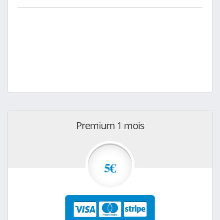
Premium 1 mois
5€