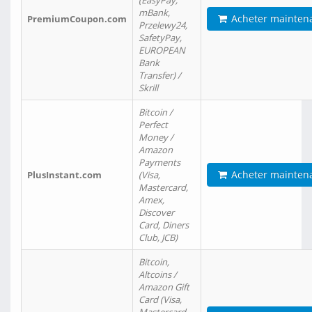
(EasyPay,
mBank,
Acheter mainten
PremiumCoupon.com
Przelewy24,
SafetyPay,
EUROPEAN
Bank
Transfer) /
Skrill
Bitcoin /
Perfect
Money /
Amazon
Payments
Acheter mainten
PlusInstant.com
(Visa,
Mastercard,
Amex,
Discover
Card, Diners
Club, JCB)
Bitcoin,
Altcoins /
Amazon Gift
Card (Visa,