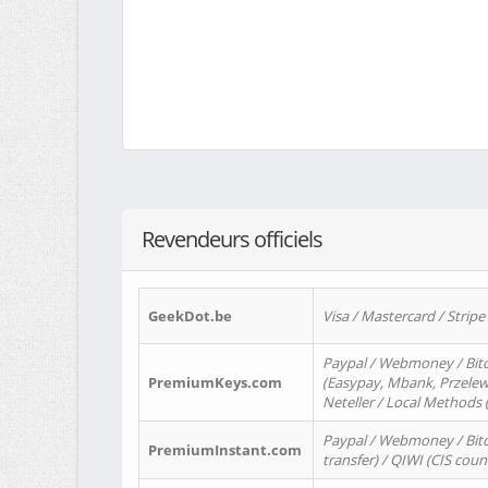
Revendeurs officiels
GeekDot.be
Visa / Mastercard / Stripe
Paypal / Webmoney / Bitc
PremiumKeys.com
(Easypay, Mbank, Przelewy2
Neteller / Local Methods
Paypal / Webmoney / Bitc
PremiumInstant.com
transfer) / QIWI (CIS coun