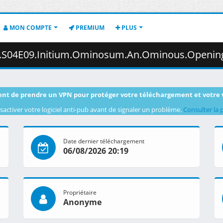
MON COMPTE
PREMIUM
PLUS
sum.An.Ominous.Opening.1080p.AMZN.WEB-DL.JPN.DDP2.0.H.264.ESub-ToonsHub.mkv.00
nt de prendre un VPN pour protéger votre téléchargement et votre 
sactiver votre logiciel anti-pub avant de signaler un problème.
Consulter la 
Date dernier téléchargement
06/08/2026 20:19
Propriétaire
Anonyme