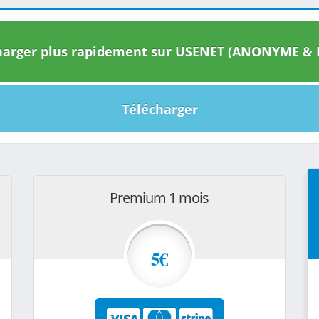
arger plus rapidement sur USENET (ANONYME & I
Télécharger
Premium 1 mois
5€