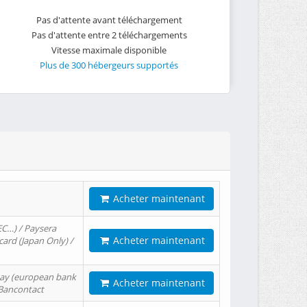
Pas d'attente avant téléchargement
Pas d'attente entre 2 téléchargements
Vitesse maximale disponible
Plus de 300 hébergeurs supportés
Acheter maintenant
EC…) / Paysera
Acheter maintenant
card (Japan Only) /
tPay (european bank
Acheter maintenant
/ Bancontact