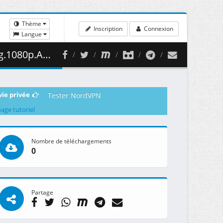
Thème
Inscription
Connexion
Langue
2 ( 289.67 MB )
vie privée
Tester NordVPN
page tutoriel
Nombre de téléchargements
0
Partage