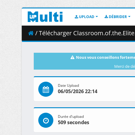
UPLOAD
DÉBRIDER
/ Télécharger Classroom.of.the.Elite.S04E09.Initium.Omino
Nous vous conseillons forteme
Merci de dé
Date Upload
06/05/2026 22:14
Durée d'upload
509 secondes