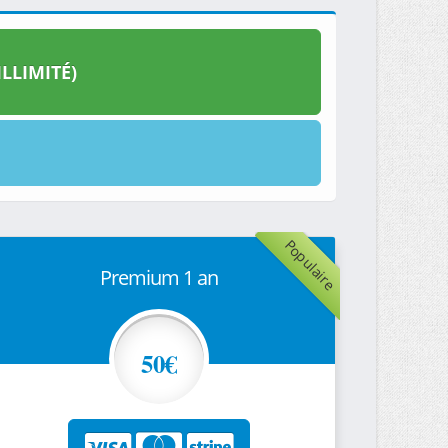
LLIMITÉ)
Populaire
Premium 1 an
50€