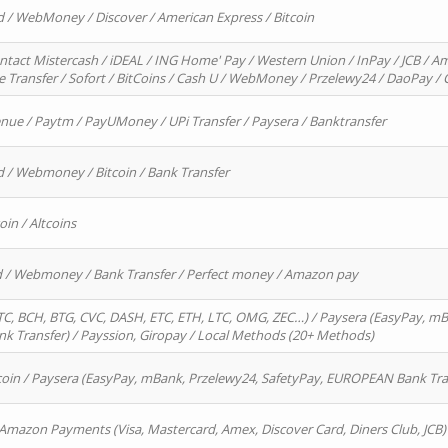
d / WebMoney / Discover / American Express / Bitcoin
ntact Mistercash / iDEAL / ING Home' Pay / Western Union / InPay / JCB / Am
re Transfer / Sofort / BitCoins / Cash U / WebMoney / Przelewy24 / DaoPay 
enue / Paytm / PayUMoney / UPi Transfer / Paysera / Banktransfer
d / Webmoney / Bitcoin / Bank Transfer
oin / Altcoins
rd / Webmoney / Bank Transfer / Perfect money / Amazon pay
, BCH, BTG, CVC, DASH, ETC, ETH, LTC, OMG, ZEC…) / Paysera (EasyPay, mB
 Transfer) / Payssion, Giropay / Local Methods (20+ Methods)
oin / Paysera (EasyPay, mBank, Przelewy24, SafetyPay, EUROPEAN Bank Transf
 Amazon Payments (Visa, Mastercard, Amex, Discover Card, Diners Club, JCB)