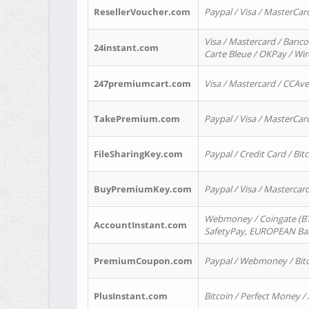
ResellerVoucher.com
Paypal / Visa / MasterCar
Visa / Mastercard / Banco
24instant.com
Carte Bleue / OKPay / Wi
247premiumcart.com
Visa / Mastercard / CCAv
TakePremium.com
Paypal / Visa / MasterCar
FileSharingKey.com
Paypal / Credit Card / Bitc
BuyPremiumKey.com
Paypal / Visa / Masterca
Webmoney / Coingate (BTC
AccountInstant.com
SafetyPay, EUROPEAN Bank
PremiumCoupon.com
Paypal / Webmoney / Bitc
PlusInstant.com
Bitcoin / Perfect Money /