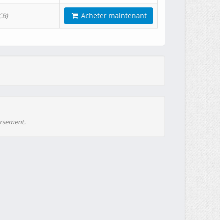
Acheter maintenant
CB)
ursement.