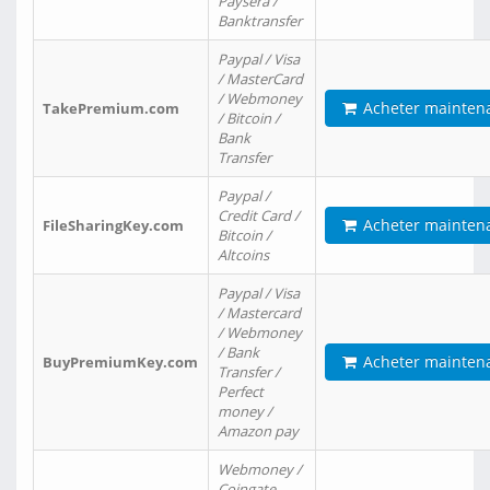
Paysera /
Banktransfer
Paypal / Visa
/ MasterCard
/ Webmoney
Acheter mainten
TakePremium.com
/ Bitcoin /
Bank
Transfer
Paypal /
Credit Card /
Acheter mainten
FileSharingKey.com
Bitcoin /
Altcoins
Paypal / Visa
/ Mastercard
/ Webmoney
/ Bank
Acheter mainten
BuyPremiumKey.com
Transfer /
Perfect
money /
Amazon pay
Webmoney /
Coingate