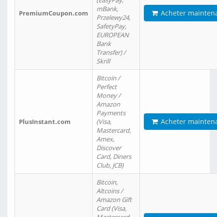
(EasyPay,
mBank,
Acheter mainten
PremiumCoupon.com
Przelewy24,
SafetyPay,
EUROPEAN
Bank
Transfer) /
Skrill
Bitcoin /
Perfect
Money /
Amazon
Payments
Acheter mainten
PlusInstant.com
(Visa,
Mastercard,
Amex,
Discover
Card, Diners
Club, JCB)
Bitcoin,
Altcoins /
Amazon Gift
Card (Visa,