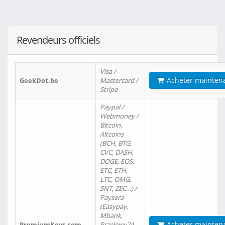
Revendeurs officiels
Visa /
Acheter mainten
GeekDot.be
Mastercard /
Stripe
Paypal /
Webmoney /
Bitcoin,
Altcoins
(BCH, BTG,
CVC, DASH,
DOGE, EOS,
ETC, ETH,
LTC, OMG,
SNT, ZEC…) /
Paysera
(Easypay,
Mbank,
Acheter mainten
PremiumKeys.com
Przelewy24,