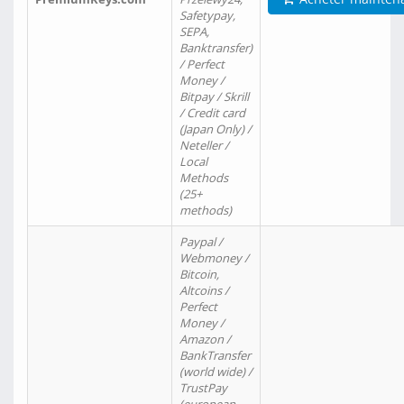
Safetypay,
SEPA,
Banktransfer)
/ Perfect
Money /
Bitpay / Skrill
/ Credit card
(Japan Only) /
Neteller /
Local
Methods
(25+
methods)
Paypal /
Webmoney /
Bitcoin,
Altcoins /
Perfect
Money /
Amazon /
BankTransfer
(world wide) /
TrustPay