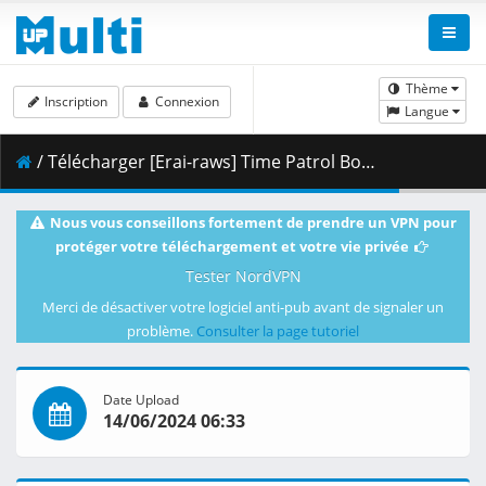
Thème
Inscription
Connexion
Langue
/ Télécharger [Erai-raws] Time Patrol Bon - 01 [1080p][HEVC][7F3D089B].mkv.001 ( 340.83 MB )
Nous vous conseillons fortement de prendre un VPN pour
protéger votre téléchargement et votre vie privée
Tester NordVPN
Merci de désactiver votre logiciel anti-pub avant de signaler un
problème.
Consulter la page tutoriel
Date Upload
14/06/2024 06:33