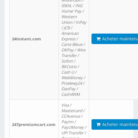
Mistercash /
iDEAL / ING
Home' Pay /
Western
Union / InPay
/ JCB /
American
Acheter mainten
24instant.com
Express /
Carte Bleue /
OKPay / Wire
Transfer /
Sofort /
BitCoins /
Cash U /
WebMoney /
Przelewy24 /
DaoPay /
Cash4WM
Visa /
Mastercard /
CCAvenue /
Paytm /
Acheter mainten
247premiumcart.com
PayUMoney /
UPi Transfer /