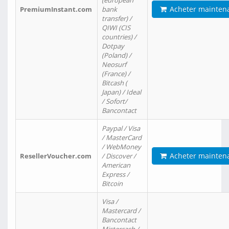
(european
Acheter mainten
PremiumInstant.com
bank
transfer) /
QIWI (CIS
countries) /
Dotpay
(Poland) /
Neosurf
(France) /
Bitcash (
Japan) / Ideal
/ Sofort/
Bancontact
Paypal / Visa
/ MasterCard
/ WebMoney
Acheter mainten
ResellerVoucher.com
/ Discover /
American
Express /
Bitcoin
Visa /
Mastercard /
Bancontact