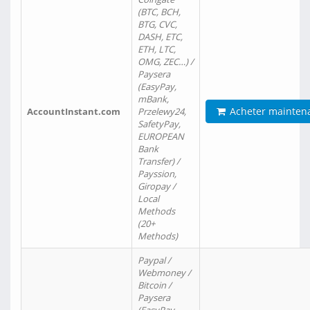
(BTC, BCH,
BTG, CVC,
DASH, ETC,
ETH, LTC,
OMG, ZEC…) /
Paysera
(EasyPay,
mBank,
Acheter mainten
AccountInstant.com
Przelewy24,
SafetyPay,
EUROPEAN
Bank
Transfer) /
Payssion,
Giropay /
Local
Methods
(20+
Methods)
Paypal /
Webmoney /
Bitcoin /
Paysera