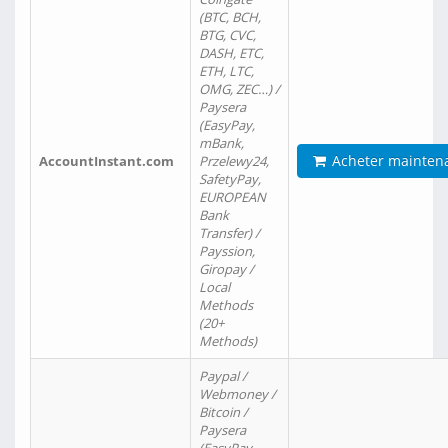
(BTC, BCH,
BTG, CVC,
DASH, ETC,
ETH, LTC,
OMG, ZEC…) /
Paysera
(EasyPay,
mBank,
Acheter mainten
AccountInstant.com
Przelewy24,
SafetyPay,
EUROPEAN
Bank
Transfer) /
Payssion,
Giropay /
Local
Methods
(20+
Methods)
Paypal /
Webmoney /
Bitcoin /
Paysera