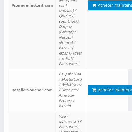
(european
Acheter mainten
PremiumInstant.com
bank
transfer) /
QIWI (CIS
countries) /
Dotpay
(Poland) /
Neosurf
(France) /
Bitcash (
Japan) / Ideal
/ Sofort/
Bancontact
Paypal / Visa
/ MasterCard
/ WebMoney
Acheter mainten
ResellerVoucher.com
/ Discover /
American
Express /
Bitcoin
Visa /
Mastercard /
Bancontact