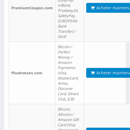
(EasyPay,
mBank,
Acheter mainten
PremiumCoupon.com
Przelewy24,
SafetyPay,
EUROPEAN
Bank
Transfer) /
Skrill
Bitcoin /
Perfect
Money /
Amazon
Payments
Acheter mainten
PlusInstant.com
(Visa,
Mastercard,
Amex,
Discover
Card, Diners
Club, JCB)
Bitcoin,
Altcoins /
Amazon Gift
Card (Visa,