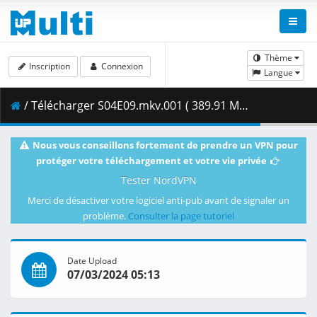
Thème
Inscription
Connexion
Langue
/ Télécharger S04E09.mkv.001 ( 389.91 MB )
Nous vous conseillons fortement de prendre un VPN pour
protéger votre téléchargement et votre vie privée
Tester NordVPN
Merci de désactiver votre logiciel anti-pub avant de signaler un
problème.
Consulter la page tutoriel
Date Upload
07/03/2024 05:13