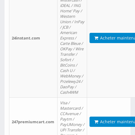
Mistercash /
iDEAL / ING
Home' Pay /
Western
Union / InPay
/ JCB /
American
Acheter mainten
24instant.com
Express /
Carte Bleue /
OKPay / Wire
Transfer /
Sofort /
BitCoins /
Cash U /
WebMoney /
Przelewy24 /
DaoPay /
Cash4WM
Visa /
Mastercard /
CCAvenue /
Paytm /
Acheter mainten
247premiumcart.com
PayUMoney /
UPi Transfer /