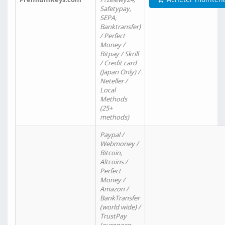
Safetypay,
SEPA,
Banktransfer)
/ Perfect
Money /
Bitpay / Skrill
/ Credit card
(Japan Only) /
Neteller /
Local
Methods
(25+
methods)
Paypal /
Webmoney /
Bitcoin,
Altcoins /
Perfect
Money /
Amazon /
BankTransfer
(world wide) /
TrustPay