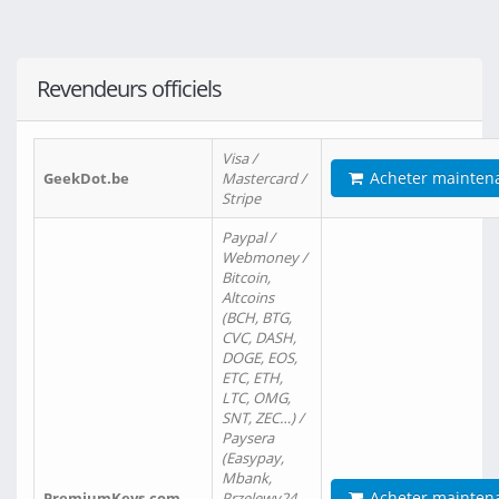
Revendeurs officiels
Visa /
Acheter mainten
GeekDot.be
Mastercard /
Stripe
Paypal /
Webmoney /
Bitcoin,
Altcoins
(BCH, BTG,
CVC, DASH,
DOGE, EOS,
ETC, ETH,
LTC, OMG,
SNT, ZEC…) /
Paysera
(Easypay,
Mbank,
Acheter mainten
PremiumKeys.com
Przelewy24,