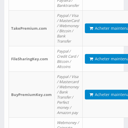
Paysera /
Banktransfer
Paypal / Visa
/ MasterCard
/ Webmoney
Acheter mainten
TakePremium.com
/ Bitcoin /
Bank
Transfer
Paypal /
Credit Card /
Acheter mainten
FileSharingKey.com
Bitcoin /
Altcoins
Paypal / Visa
/ Mastercard
/ Webmoney
/ Bank
Acheter mainten
BuyPremiumKey.com
Transfer /
Perfect
money /
Amazon pay
Webmoney /
Coingate