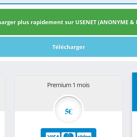
arger plus rapidement sur USENET (ANONYME & I
Télécharger
Premium 1 mois
5€