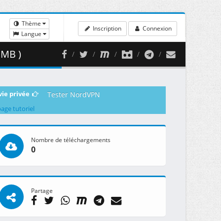
Thème
Inscription
Connexion
Langue
 MB )
vie privée
Tester NordVPN
page tutoriel
Nombre de téléchargements
0
Partage