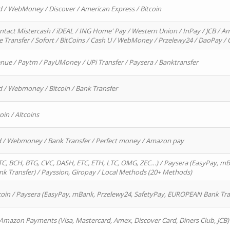
d / WebMoney / Discover / American Express / Bitcoin
ntact Mistercash / iDEAL / ING Home' Pay / Western Union / InPay / JCB / Am
re Transfer / Sofort / BitCoins / Cash U / WebMoney / Przelewy24 / DaoPay 
enue / Paytm / PayUMoney / UPi Transfer / Paysera / Banktransfer
d / Webmoney / Bitcoin / Bank Transfer
oin / Altcoins
rd / Webmoney / Bank Transfer / Perfect money / Amazon pay
, BCH, BTG, CVC, DASH, ETC, ETH, LTC, OMG, ZEC…) / Paysera (EasyPay, mB
 Transfer) / Payssion, Giropay / Local Methods (20+ Methods)
oin / Paysera (EasyPay, mBank, Przelewy24, SafetyPay, EUROPEAN Bank Transf
 Amazon Payments (Visa, Mastercard, Amex, Discover Card, Diners Club, JCB)