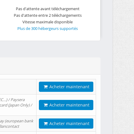
Pas d'attente avant téléchargement
Pas d'attente entre 2 téléchargements
Vitesse maximale disponible
Plus de 300 hébergeurs supportés
Acheter maintenant
EC…) / Paysera
Acheter maintenant
card (Japan Only) /
tPay (european bank
Acheter maintenant
/ Bancontact