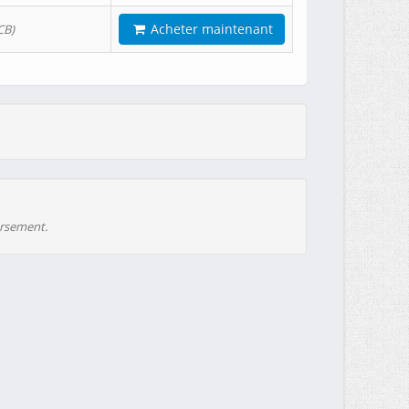
Acheter maintenant
CB)
ursement.