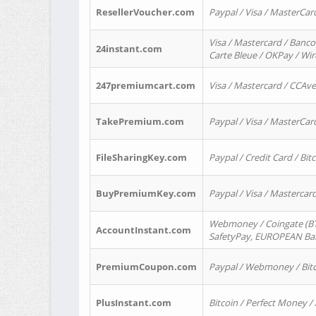
ResellerVoucher.com
Paypal / Visa / MasterCar
Visa / Mastercard / Banco
24instant.com
Carte Bleue / OKPay / Wi
247premiumcart.com
Visa / Mastercard / CCAv
TakePremium.com
Paypal / Visa / MasterCar
FileSharingKey.com
Paypal / Credit Card / Bitc
BuyPremiumKey.com
Paypal / Visa / Masterca
Webmoney / Coingate (BTC
AccountInstant.com
SafetyPay, EUROPEAN Bank
PremiumCoupon.com
Paypal / Webmoney / Bitc
PlusInstant.com
Bitcoin / Perfect Money /