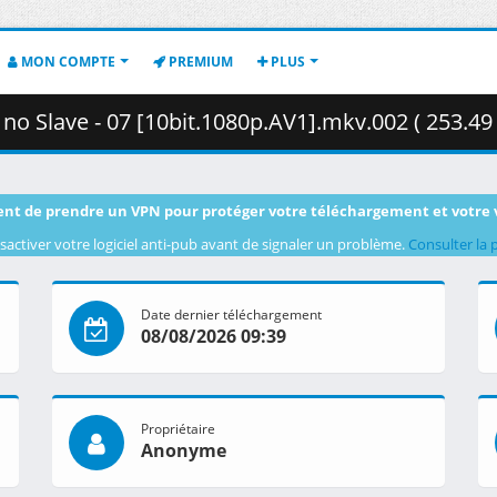
MON COMPTE
PREMIUM
PLUS
 no Slave - 07 [10bit.1080p.AV1].mkv.002 ( 253.49
nt de prendre un VPN pour protéger votre téléchargement et votre 
sactiver votre logiciel anti-pub avant de signaler un problème.
Consulter la 
Date dernier téléchargement
08/08/2026 09:39
Propriétaire
Anonyme