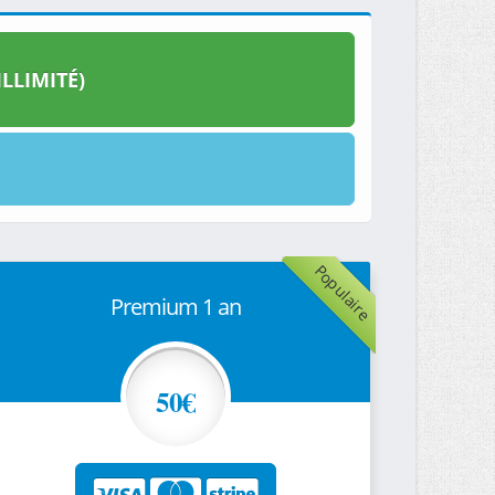
LLIMITÉ)
Populaire
Premium 1 an
50€