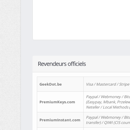
Revendeurs officiels
GeekDot.be
Visa / Mastercard / Stripe
Paypal / Webmoney / Bitc
PremiumKeys.com
(Easypay, Mbank, Przelewy2
Neteller / Local Methods
Paypal / Webmoney / Bitc
PremiumInstant.com
transfer) / QIWI (CIS coun