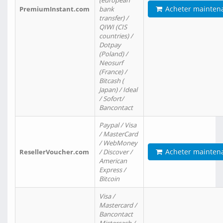
(european
Acheter mainten
PremiumInstant.com
bank
transfer) /
QIWI (CIS
countries) /
Dotpay
(Poland) /
Neosurf
(France) /
Bitcash (
Japan) / Ideal
/ Sofort/
Bancontact
Paypal / Visa
/ MasterCard
/ WebMoney
Acheter mainten
ResellerVoucher.com
/ Discover /
American
Express /
Bitcoin
Visa /
Mastercard /
Bancontact