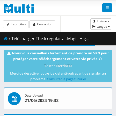
Thème
Inscription
Connexion
Langue
/ Télécharger The.Irregular.at.Magic.High.School.S03E12.Ancient.City.Insurrection.Arc.IV.2160p.B-Global.WEB-DL.JPN.AAC2.0.H.264.MSubs-ToonsHub.mkv.003 ( 352.60 MB )
Nous vous conseillons fortement de prendre un VPN pour
protéger votre téléchargement et votre vie privée
Tester NordVPN
Merci de désactiver votre logiciel anti-pub avant de signaler un
problème.
Consulter la page tutoriel
Date Upload
21/06/2024 19:32