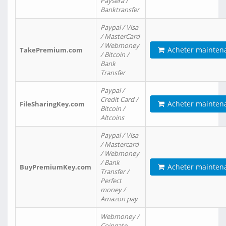
Paysera /
Banktransfer
Paypal / Visa
/ MasterCard
/ Webmoney
Acheter mainten
TakePremium.com
/ Bitcoin /
Bank
Transfer
Paypal /
Credit Card /
Acheter mainten
FileSharingKey.com
Bitcoin /
Altcoins
Paypal / Visa
/ Mastercard
/ Webmoney
/ Bank
Acheter mainten
BuyPremiumKey.com
Transfer /
Perfect
money /
Amazon pay
Webmoney /
Coingate