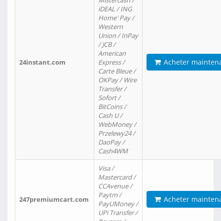
Mistercash /
iDEAL / ING
Home' Pay /
Western
Union / InPay
/ JCB /
American
Acheter mainten
24instant.com
Express /
Carte Bleue /
OKPay / Wire
Transfer /
Sofort /
BitCoins /
Cash U /
WebMoney /
Przelewy24 /
DaoPay /
Cash4WM
Visa /
Mastercard /
CCAvenue /
Paytm /
Acheter mainten
247premiumcart.com
PayUMoney /
UPi Transfer /