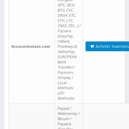
(BTC, BCH,
BTG, CVC,
DASH, ETC,
ETH, LTC,
OMG, ZEC…) /
Paysera
(EasyPay,
mBank,
Acheter mainten
AccountInstant.com
Przelewy24,
SafetyPay,
EUROPEAN
Bank
Transfer) /
Payssion,
Giropay /
Local
Methods
(20+
Methods)
Paypal /
Webmoney /
Bitcoin /
Paysera