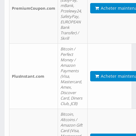
(EasyPay,
mBank,
Acheter mainten
PremiumCoupon.com
Przelewy24,
SafetyPay,
EUROPEAN
Bank
Transfer) /
Skrill
Bitcoin /
Perfect
Money /
Amazon
Payments
Acheter mainten
PlusInstant.com
(Visa,
Mastercard,
Amex,
Discover
Card, Diners
Club, JCB)
Bitcoin,
Altcoins /
Amazon Gift
Card (Visa,