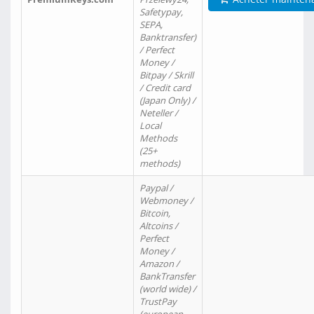
Safetypay,
SEPA,
Banktransfer)
/ Perfect
Money /
Bitpay / Skrill
/ Credit card
(Japan Only) /
Neteller /
Local
Methods
(25+
methods)
Paypal /
Webmoney /
Bitcoin,
Altcoins /
Perfect
Money /
Amazon /
BankTransfer
(world wide) /
TrustPay