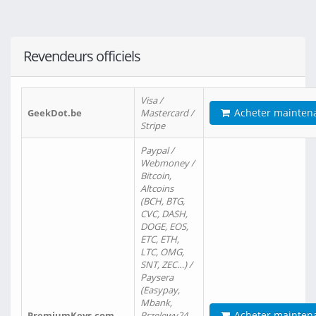
Revendeurs officiels
Visa /
Acheter mainten
GeekDot.be
Mastercard /
Stripe
Paypal /
Webmoney /
Bitcoin,
Altcoins
(BCH, BTG,
CVC, DASH,
DOGE, EOS,
ETC, ETH,
LTC, OMG,
SNT, ZEC…) /
Paysera
(Easypay,
Mbank,
Acheter mainten
PremiumKeys.com
Przelewy24,