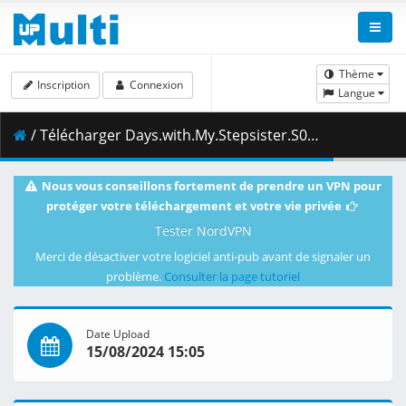
Thème
Inscription
Connexion
Langue
/ Télécharger Days.with.My.Stepsister.S01E07.720p.CR.WEB-DL.AAC2.0.H.264-NanDesuKa.mkv.002 ( 351.71 MB )
Nous vous conseillons fortement de prendre un VPN pour
protéger votre téléchargement et votre vie privée
Tester NordVPN
Merci de désactiver votre logiciel anti-pub avant de signaler un
problème.
Consulter la page tutoriel
Date Upload
15/08/2024 15:05