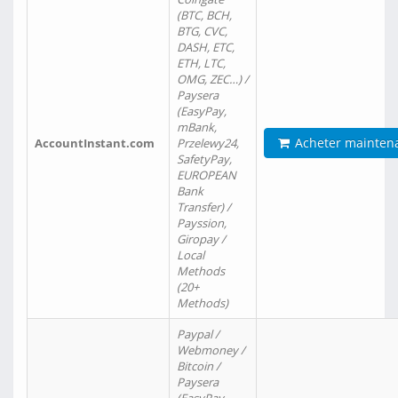
(BTC, BCH,
BTG, CVC,
DASH, ETC,
ETH, LTC,
OMG, ZEC…) /
Paysera
(EasyPay,
mBank,
Acheter mainten
AccountInstant.com
Przelewy24,
SafetyPay,
EUROPEAN
Bank
Transfer) /
Payssion,
Giropay /
Local
Methods
(20+
Methods)
Paypal /
Webmoney /
Bitcoin /
Paysera