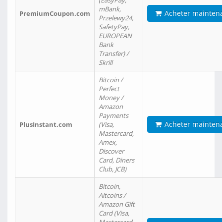
(EasyPay,
mBank,
Acheter mainten
PremiumCoupon.com
Przelewy24,
SafetyPay,
EUROPEAN
Bank
Transfer) /
Skrill
Bitcoin /
Perfect
Money /
Amazon
Payments
Acheter mainten
PlusInstant.com
(Visa,
Mastercard,
Amex,
Discover
Card, Diners
Club, JCB)
Bitcoin,
Altcoins /
Amazon Gift
Card (Visa,