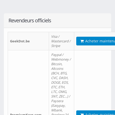
Revendeurs officiels
Visa /
Acheter mainten
GeekDot.be
Mastercard /
Stripe
Paypal /
Webmoney /
Bitcoin,
Altcoins
(BCH, BTG,
CVC, DASH,
DOGE, EOS,
ETC, ETH,
LTC, OMG,
SNT, ZEC…) /
Paysera
(Easypay,
Mbank,
Acheter mainten
PremiumKeys.com
Przelewy24,