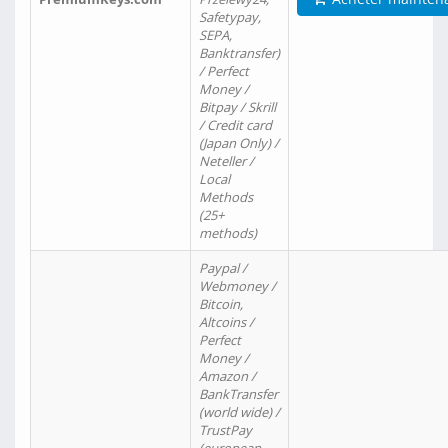
Safetypay,
SEPA,
Banktransfer)
/ Perfect
Money /
Bitpay / Skrill
/ Credit card
(Japan Only) /
Neteller /
Local
Methods
(25+
methods)
Paypal /
Webmoney /
Bitcoin,
Altcoins /
Perfect
Money /
Amazon /
BankTransfer
(world wide) /
TrustPay