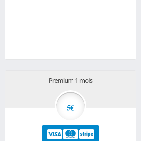
Premium 1 mois
5€