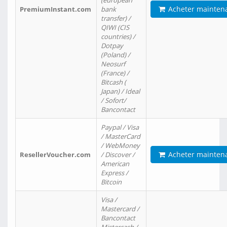
(european
Acheter mainten
PremiumInstant.com
bank
transfer) /
QIWI (CIS
countries) /
Dotpay
(Poland) /
Neosurf
(France) /
Bitcash (
Japan) / Ideal
/ Sofort/
Bancontact
Paypal / Visa
/ MasterCard
/ WebMoney
Acheter mainten
ResellerVoucher.com
/ Discover /
American
Express /
Bitcoin
Visa /
Mastercard /
Bancontact