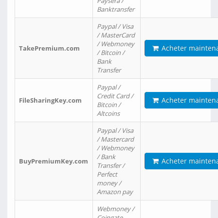
Paysera /
Banktransfer
Paypal / Visa
/ MasterCard
/ Webmoney
Acheter mainten
TakePremium.com
/ Bitcoin /
Bank
Transfer
Paypal /
Credit Card /
Acheter mainten
FileSharingKey.com
Bitcoin /
Altcoins
Paypal / Visa
/ Mastercard
/ Webmoney
/ Bank
Acheter mainten
BuyPremiumKey.com
Transfer /
Perfect
money /
Amazon pay
Webmoney /
Coingate