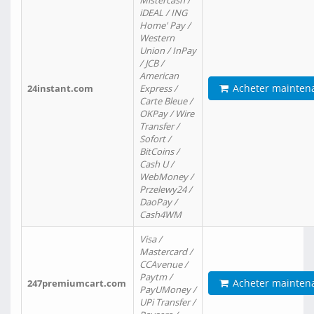
Mistercash /
iDEAL / ING
Home' Pay /
Western
Union / InPay
/ JCB /
American
Acheter mainten
24instant.com
Express /
Carte Bleue /
OKPay / Wire
Transfer /
Sofort /
BitCoins /
Cash U /
WebMoney /
Przelewy24 /
DaoPay /
Cash4WM
Visa /
Mastercard /
CCAvenue /
Paytm /
Acheter mainten
247premiumcart.com
PayUMoney /
UPi Transfer /