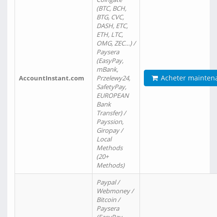
(BTC, BCH,
BTG, CVC,
DASH, ETC,
ETH, LTC,
OMG, ZEC…) /
Paysera
(EasyPay,
mBank,
Acheter mainten
AccountInstant.com
Przelewy24,
SafetyPay,
EUROPEAN
Bank
Transfer) /
Payssion,
Giropay /
Local
Methods
(20+
Methods)
Paypal /
Webmoney /
Bitcoin /
Paysera