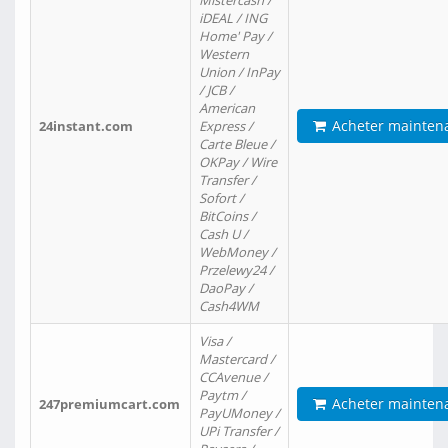
Mistercash /
iDEAL / ING
Home' Pay /
Western
Union / InPay
/ JCB /
American
Acheter mainten
24instant.com
Express /
Carte Bleue /
OKPay / Wire
Transfer /
Sofort /
BitCoins /
Cash U /
WebMoney /
Przelewy24 /
DaoPay /
Cash4WM
Visa /
Mastercard /
CCAvenue /
Paytm /
Acheter mainten
247premiumcart.com
PayUMoney /
UPi Transfer /