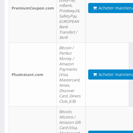
(EasyPay,
mBank,
Acheter mainten
PremiumCoupon.com
Przelewy24,
SafetyPay,
EUROPEAN
Bank
Transfer) /
Skrill
Bitcoin /
Perfect
Money /
Amazon
Payments
Acheter mainten
PlusInstant.com
(Visa,
Mastercard,
Amex,
Discover
Card, Diners
Club, JCB)
Bitcoin,
Altcoins /
Amazon Gift
Card (Visa,