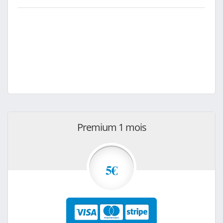
Premium 1 mois
5€