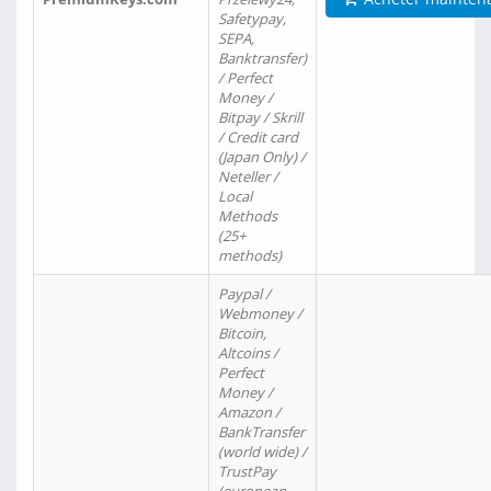
Safetypay,
SEPA,
Banktransfer)
/ Perfect
Money /
Bitpay / Skrill
/ Credit card
(Japan Only) /
Neteller /
Local
Methods
(25+
methods)
Paypal /
Webmoney /
Bitcoin,
Altcoins /
Perfect
Money /
Amazon /
BankTransfer
(world wide) /
TrustPay