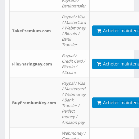
Paysera /
Banktransfer
Paypal / Visa
/ MasterCard
/ Webmoney
Acheter mainten
TakePremium.com
/ Bitcoin /
Bank
Transfer
Paypal /
Credit Card /
Acheter mainten
FileSharingKey.com
Bitcoin /
Altcoins
Paypal / Visa
/ Mastercard
/ Webmoney
/ Bank
Acheter mainten
BuyPremiumKey.com
Transfer /
Perfect
money /
Amazon pay
Webmoney /
Coingate