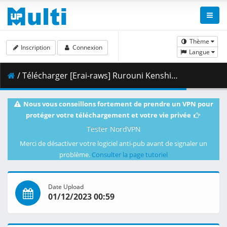
Thème
Inscription
Connexion
Langue
/ Télécharger [Erai-raws] Rurouni Kenshin - Meiji Kenkaku Romantan (2023) - 22 [1080p][Multiple Subtitle][1235A513].mkv.002 ( 444.11 MB )
Nous vous conseillons fortement de prendre un VPN pour
protéger votre téléchargement et votre vie privée
Tester NordVPN
Merci de désactiver votre logiciel anti-pub avant de signaler un
problème.
Consulter la page tutoriel
Date Upload
01/12/2023 00:59