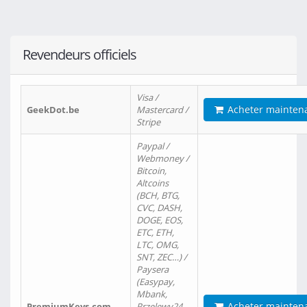
Revendeurs officiels
Visa /
Acheter mainten
GeekDot.be
Mastercard /
Stripe
Paypal /
Webmoney /
Bitcoin,
Altcoins
(BCH, BTG,
CVC, DASH,
DOGE, EOS,
ETC, ETH,
LTC, OMG,
SNT, ZEC…) /
Paysera
(Easypay,
Mbank,
Acheter mainten
PremiumKeys.com
Przelewy24,