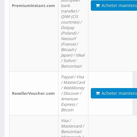
(european
Acheter mainten
PremiumInstant.com
bank
transfer) /
QIWI (CIS
countries) /
Dotpay
(Poland) /
Neosurf
(France) /
Bitcash (
Japan) / Ideal
/ Sofort/
Bancontact
Paypal / Visa
/ MasterCard
/ WebMoney
Acheter mainten
ResellerVoucher.com
/ Discover /
American
Express /
Bitcoin
Visa /
Mastercard /
Bancontact