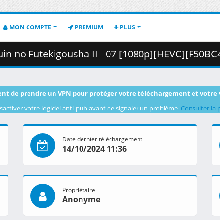
MON COMPTE
PREMIUM
PLUS
Futekigousha II - 07 [1080p][HEVC][F50BC4D8].mkv.001 ( 
nt de prendre un VPN pour protéger votre téléchargement et votre 
sactiver votre logiciel anti-pub avant de signaler un problème.
Consulter la 
Date dernier téléchargement
14/10/2024 11:36
Propriétaire
Anonyme