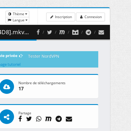
Thème
Inscription
Connexion
Langue
252.09 MB )
vie privée
Tester NordVPN
page tutoriel
Nombre de téléchargements
17
Partage