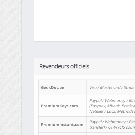
Revendeurs officiels
GeekDot.be
Visa / Mastercard / Stripe
Paypal / Webmoney / Bitc
PremiumKeys.com
(Easypay, Mbank, Przelewy2
Neteller / Local Methods
Paypal / Webmoney / Bitc
PremiumInstant.com
transfer) / QIWI (CIS coun