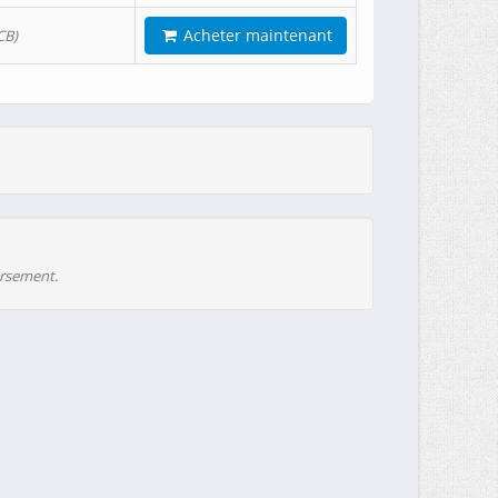
Acheter maintenant
CB)
ursement.