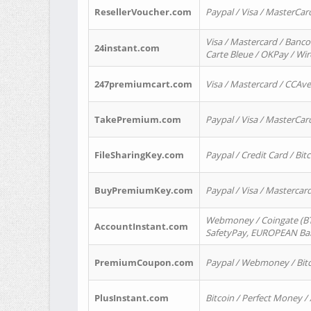
ResellerVoucher.com
Paypal / Visa / MasterCar
Visa / Mastercard / Banco
24instant.com
Carte Bleue / OKPay / Wi
247premiumcart.com
Visa / Mastercard / CCAv
TakePremium.com
Paypal / Visa / MasterCar
FileSharingKey.com
Paypal / Credit Card / Bitc
BuyPremiumKey.com
Paypal / Visa / Masterca
Webmoney / Coingate (BTC
AccountInstant.com
SafetyPay, EUROPEAN Bank
PremiumCoupon.com
Paypal / Webmoney / Bitc
PlusInstant.com
Bitcoin / Perfect Money /