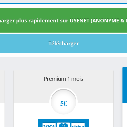
arger plus rapidement sur USENET (ANONYME & I
Télécharger
Premium 1 mois
5€