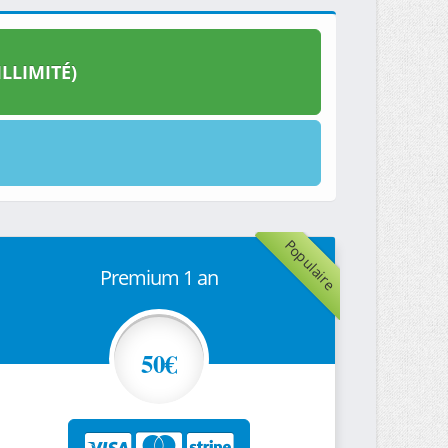
LLIMITÉ)
Populaire
Premium 1 an
50€