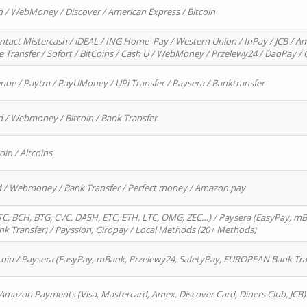
d / WebMoney / Discover / American Express / Bitcoin
ntact Mistercash / iDEAL / ING Home' Pay / Western Union / InPay / JCB / Am
re Transfer / Sofort / BitCoins / Cash U / WebMoney / Przelewy24 / DaoPay 
enue / Paytm / PayUMoney / UPi Transfer / Paysera / Banktransfer
d / Webmoney / Bitcoin / Bank Transfer
oin / Altcoins
rd / Webmoney / Bank Transfer / Perfect money / Amazon pay
, BCH, BTG, CVC, DASH, ETC, ETH, LTC, OMG, ZEC…) / Paysera (EasyPay, mB
 Transfer) / Payssion, Giropay / Local Methods (20+ Methods)
oin / Paysera (EasyPay, mBank, Przelewy24, SafetyPay, EUROPEAN Bank Transf
 Amazon Payments (Visa, Mastercard, Amex, Discover Card, Diners Club, JCB)