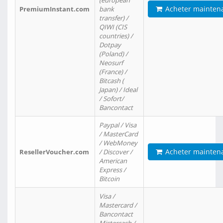
(european
Acheter mainten
PremiumInstant.com
bank
transfer) /
QIWI (CIS
countries) /
Dotpay
(Poland) /
Neosurf
(France) /
Bitcash (
Japan) / Ideal
/ Sofort/
Bancontact
Paypal / Visa
/ MasterCard
/ WebMoney
Acheter mainten
ResellerVoucher.com
/ Discover /
American
Express /
Bitcoin
Visa /
Mastercard /
Bancontact