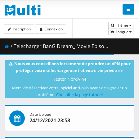
Thème
Inscription
Connexion
Langue
/ Télécharger BanG Dream_ Movie Episode Of Roselia 2-Song I Am.mkv.009 ( 499.09 MB )
Nous vous conseillons fortement de prendre un VPN pour
protéger votre téléchargement et votre vie privée
Tester NordVPN
Merci de désactiver votre logiciel anti-pub avant de signaler un
problème.
Consulter la page tutoriel
Date Upload
24/12/2021 23:58