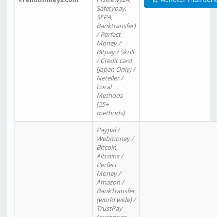
Safetypay,
SEPA,
Banktransfer)
/ Perfect
Money /
Bitpay / Skrill
/ Credit card
(Japan Only) /
Neteller /
Local
Methods
(25+
methods)
Paypal /
Webmoney /
Bitcoin,
Altcoins /
Perfect
Money /
Amazon /
BankTransfer
(world wide) /
TrustPay