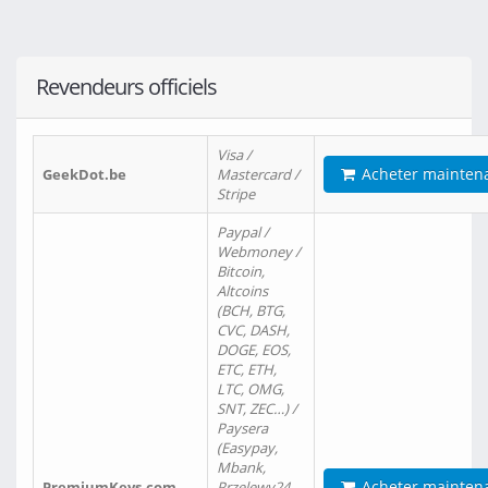
Revendeurs officiels
Visa /
Acheter mainten
GeekDot.be
Mastercard /
Stripe
Paypal /
Webmoney /
Bitcoin,
Altcoins
(BCH, BTG,
CVC, DASH,
DOGE, EOS,
ETC, ETH,
LTC, OMG,
SNT, ZEC…) /
Paysera
(Easypay,
Mbank,
Acheter mainten
PremiumKeys.com
Przelewy24,