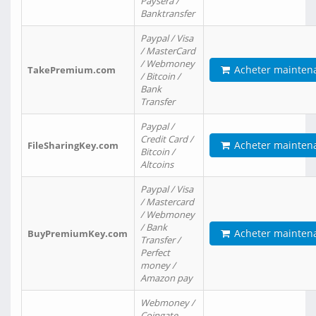
Paysera /
Banktransfer
Paypal / Visa
/ MasterCard
/ Webmoney
Acheter mainten
TakePremium.com
/ Bitcoin /
Bank
Transfer
Paypal /
Credit Card /
Acheter mainten
FileSharingKey.com
Bitcoin /
Altcoins
Paypal / Visa
/ Mastercard
/ Webmoney
/ Bank
Acheter mainten
BuyPremiumKey.com
Transfer /
Perfect
money /
Amazon pay
Webmoney /
Coingate