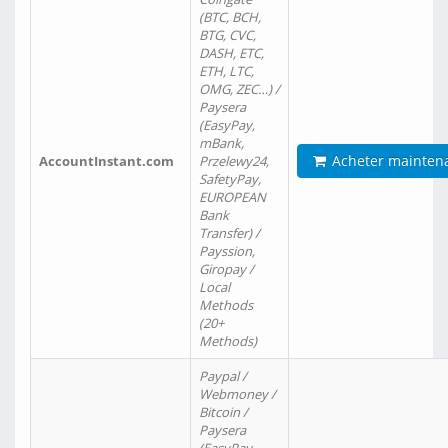
(BTC, BCH,
BTG, CVC,
DASH, ETC,
ETH, LTC,
OMG, ZEC…) /
Paysera
(EasyPay,
mBank,
Acheter mainten
AccountInstant.com
Przelewy24,
SafetyPay,
EUROPEAN
Bank
Transfer) /
Payssion,
Giropay /
Local
Methods
(20+
Methods)
Paypal /
Webmoney /
Bitcoin /
Paysera