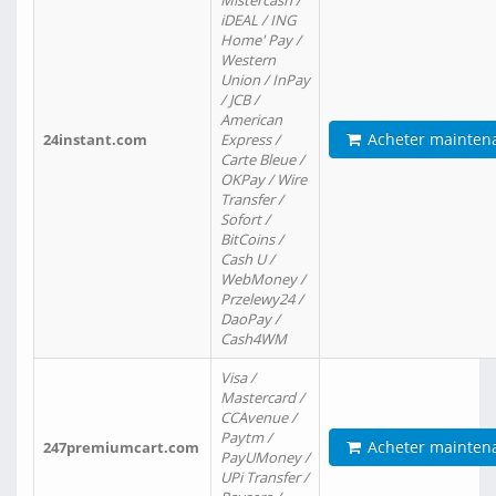
Mistercash /
iDEAL / ING
Home' Pay /
Western
Union / InPay
/ JCB /
American
Acheter mainten
24instant.com
Express /
Carte Bleue /
OKPay / Wire
Transfer /
Sofort /
BitCoins /
Cash U /
WebMoney /
Przelewy24 /
DaoPay /
Cash4WM
Visa /
Mastercard /
CCAvenue /
Paytm /
Acheter mainten
247premiumcart.com
PayUMoney /
UPi Transfer /