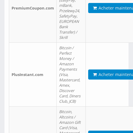
(EasyPay,
mBank,
Acheter mainten
PremiumCoupon.com
Przelewy24,
SafetyPay,
EUROPEAN
Bank
Transfer) /
Skrill
Bitcoin /
Perfect
Money /
Amazon
Payments
Acheter mainten
PlusInstant.com
(Visa,
Mastercard,
Amex,
Discover
Card, Diners
Club, JCB)
Bitcoin,
Altcoins /
Amazon Gift
Card (Visa,