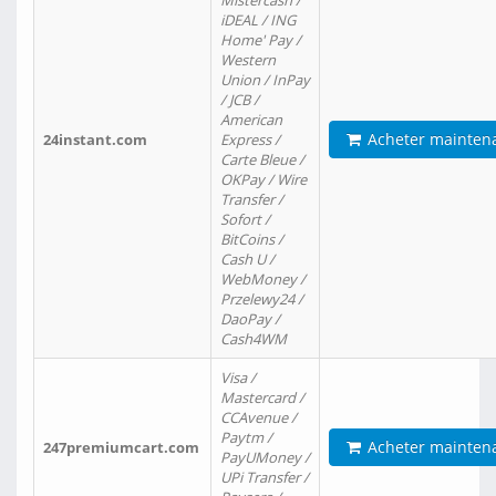
Mistercash /
iDEAL / ING
Home' Pay /
Western
Union / InPay
/ JCB /
American
Acheter mainten
24instant.com
Express /
Carte Bleue /
OKPay / Wire
Transfer /
Sofort /
BitCoins /
Cash U /
WebMoney /
Przelewy24 /
DaoPay /
Cash4WM
Visa /
Mastercard /
CCAvenue /
Paytm /
Acheter mainten
247premiumcart.com
PayUMoney /
UPi Transfer /