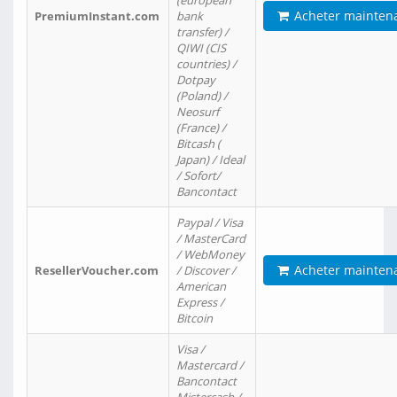
(european
Acheter mainten
PremiumInstant.com
bank
transfer) /
QIWI (CIS
countries) /
Dotpay
(Poland) /
Neosurf
(France) /
Bitcash (
Japan) / Ideal
/ Sofort/
Bancontact
Paypal / Visa
/ MasterCard
/ WebMoney
Acheter mainten
ResellerVoucher.com
/ Discover /
American
Express /
Bitcoin
Visa /
Mastercard /
Bancontact