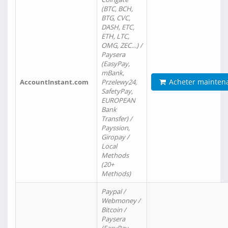
(BTC, BCH,
BTG, CVC,
DASH, ETC,
ETH, LTC,
OMG, ZEC…) /
Paysera
(EasyPay,
mBank,
Acheter mainten
AccountInstant.com
Przelewy24,
SafetyPay,
EUROPEAN
Bank
Transfer) /
Payssion,
Giropay /
Local
Methods
(20+
Methods)
Paypal /
Webmoney /
Bitcoin /
Paysera