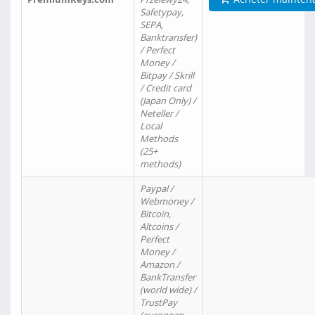
Safetypay,
SEPA,
Banktransfer)
/ Perfect
Money /
Bitpay / Skrill
/ Credit card
(Japan Only) /
Neteller /
Local
Methods
(25+
methods)
Paypal /
Webmoney /
Bitcoin,
Altcoins /
Perfect
Money /
Amazon /
BankTransfer
(world wide) /
TrustPay