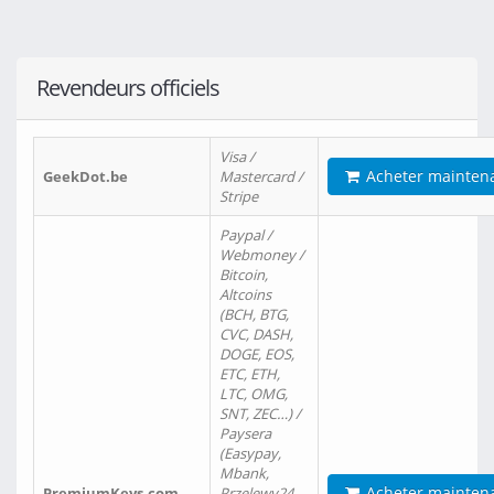
Revendeurs officiels
Visa /
Acheter mainten
GeekDot.be
Mastercard /
Stripe
Paypal /
Webmoney /
Bitcoin,
Altcoins
(BCH, BTG,
CVC, DASH,
DOGE, EOS,
ETC, ETH,
LTC, OMG,
SNT, ZEC…) /
Paysera
(Easypay,
Mbank,
Acheter mainten
PremiumKeys.com
Przelewy24,