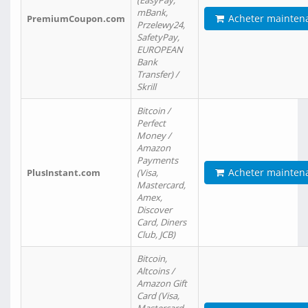
(EasyPay,
mBank,
Acheter mainten
PremiumCoupon.com
Przelewy24,
SafetyPay,
EUROPEAN
Bank
Transfer) /
Skrill
Bitcoin /
Perfect
Money /
Amazon
Payments
Acheter mainten
PlusInstant.com
(Visa,
Mastercard,
Amex,
Discover
Card, Diners
Club, JCB)
Bitcoin,
Altcoins /
Amazon Gift
Card (Visa,