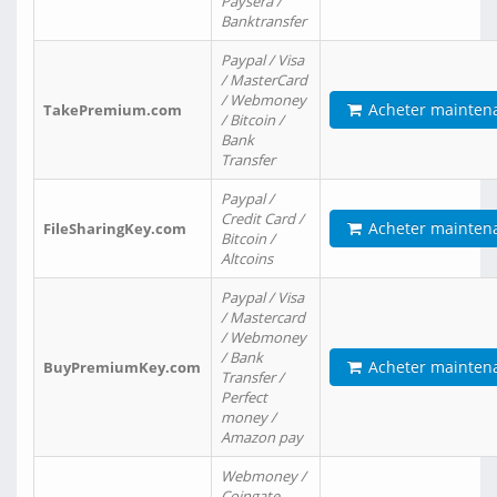
Paysera /
Banktransfer
Paypal / Visa
/ MasterCard
/ Webmoney
Acheter mainten
TakePremium.com
/ Bitcoin /
Bank
Transfer
Paypal /
Credit Card /
Acheter mainten
FileSharingKey.com
Bitcoin /
Altcoins
Paypal / Visa
/ Mastercard
/ Webmoney
/ Bank
Acheter mainten
BuyPremiumKey.com
Transfer /
Perfect
money /
Amazon pay
Webmoney /
Coingate