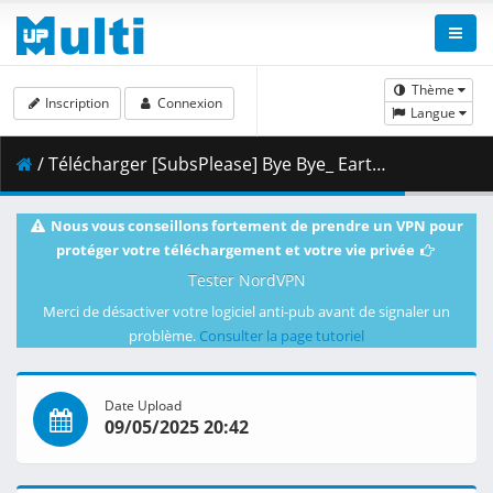
Thème
Inscription
Connexion
Langue
/ Télécharger [SubsPlease] Bye Bye_ Earth - 16 (1080p) [F1F4353A].mkv.002 ( 460.41 MB )
Nous vous conseillons fortement de prendre un VPN pour
protéger votre téléchargement et votre vie privée
Tester NordVPN
Merci de désactiver votre logiciel anti-pub avant de signaler un
problème.
Consulter la page tutoriel
Date Upload
09/05/2025 20:42