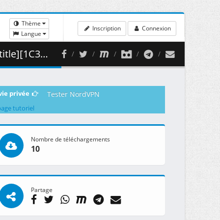
Thème
Inscription
Connexion
Langue
 460.03 MB )
vie privée
Tester NordVPN
page tutoriel
Nombre de téléchargements
10
Partage