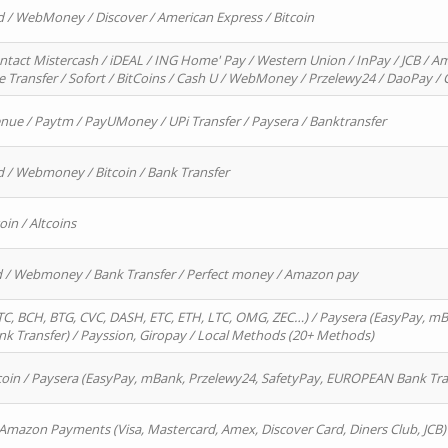
d / WebMoney / Discover / American Express / Bitcoin
ntact Mistercash / iDEAL / ING Home' Pay / Western Union / InPay / JCB / Am
re Transfer / Sofort / BitCoins / Cash U / WebMoney / Przelewy24 / DaoPay 
enue / Paytm / PayUMoney / UPi Transfer / Paysera / Banktransfer
d / Webmoney / Bitcoin / Bank Transfer
oin / Altcoins
rd / Webmoney / Bank Transfer / Perfect money / Amazon pay
, BCH, BTG, CVC, DASH, ETC, ETH, LTC, OMG, ZEC…) / Paysera (EasyPay, mB
 Transfer) / Payssion, Giropay / Local Methods (20+ Methods)
oin / Paysera (EasyPay, mBank, Przelewy24, SafetyPay, EUROPEAN Bank Transf
 Amazon Payments (Visa, Mastercard, Amex, Discover Card, Diners Club, JCB)