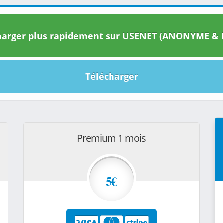
arger plus rapidement sur USENET (ANONYME & I
Télécharger
Premium 1 mois
5€