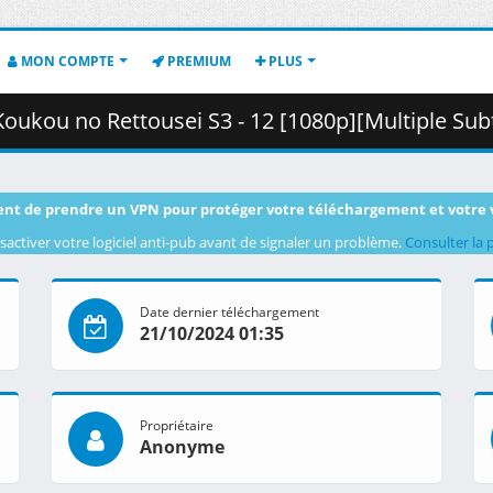
MON COMPTE
PREMIUM
PLUS
ttousei S3 - 12 [1080p][Multiple Subtitle][1C3755C9].mkv.002 (
nt de prendre un VPN pour protéger votre téléchargement et votre 
sactiver votre logiciel anti-pub avant de signaler un problème.
Consulter la 
Date dernier téléchargement
21/10/2024 01:35
Propriétaire
Anonyme