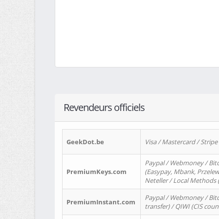
Revendeurs officiels
GeekDot.be
Visa / Mastercard / Stripe
Paypal / Webmoney / Bitc
PremiumKeys.com
(Easypay, Mbank, Przelewy2
Neteller / Local Methods
Paypal / Webmoney / Bitc
PremiumInstant.com
transfer) / QIWI (CIS coun