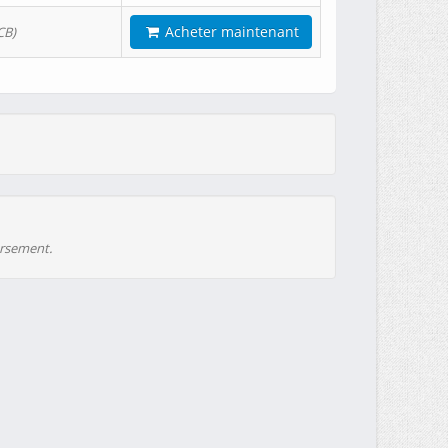
Acheter maintenant
CB)
ursement.