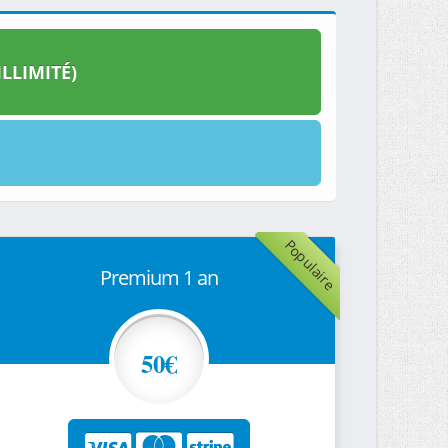
LLIMITÉ)
Populaire
Premium 1 an
50€