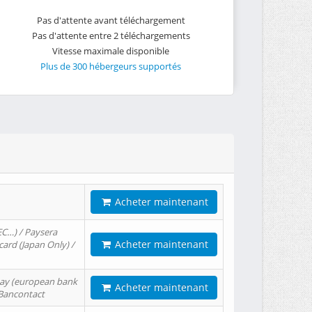
Pas d'attente avant téléchargement
Pas d'attente entre 2 téléchargements
Vitesse maximale disponible
Plus de 300 hébergeurs supportés
Acheter maintenant
EC…) / Paysera
Acheter maintenant
card (Japan Only) /
tPay (european bank
Acheter maintenant
/ Bancontact