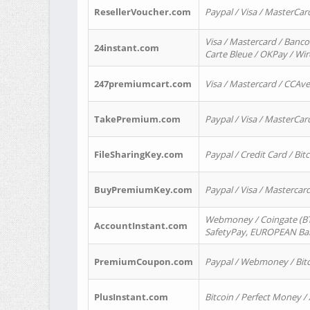
ResellerVoucher.com
Paypal / Visa / MasterCar
Visa / Mastercard / Banco
24instant.com
Carte Bleue / OKPay / Wi
247premiumcart.com
Visa / Mastercard / CCAv
TakePremium.com
Paypal / Visa / MasterCar
FileSharingKey.com
Paypal / Credit Card / Bitc
BuyPremiumKey.com
Paypal / Visa / Masterca
Webmoney / Coingate (BTC
AccountInstant.com
SafetyPay, EUROPEAN Bank
PremiumCoupon.com
Paypal / Webmoney / Bitc
PlusInstant.com
Bitcoin / Perfect Money /