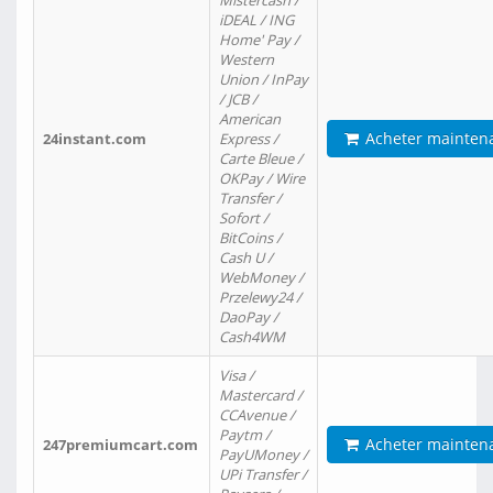
Mistercash /
iDEAL / ING
Home' Pay /
Western
Union / InPay
/ JCB /
American
Acheter mainten
24instant.com
Express /
Carte Bleue /
OKPay / Wire
Transfer /
Sofort /
BitCoins /
Cash U /
WebMoney /
Przelewy24 /
DaoPay /
Cash4WM
Visa /
Mastercard /
CCAvenue /
Paytm /
Acheter mainten
247premiumcart.com
PayUMoney /
UPi Transfer /