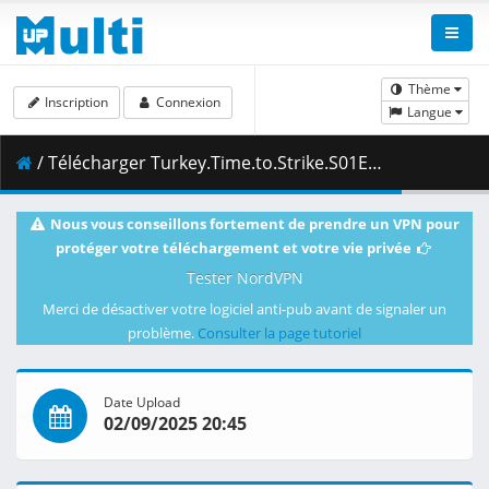
Thème
Inscription
Connexion
Langue
/ Télécharger Turkey.Time.to.Strike.S01E09.Right.in.the.Pocket.Together.1080p.CR.WEB-DL.AAC2.0.H.264-VARYG.mkv.002 ( 446.86 MB )
Nous vous conseillons fortement de prendre un VPN pour
protéger votre téléchargement et votre vie privée
Tester NordVPN
Merci de désactiver votre logiciel anti-pub avant de signaler un
problème.
Consulter la page tutoriel
Date Upload
02/09/2025 20:45