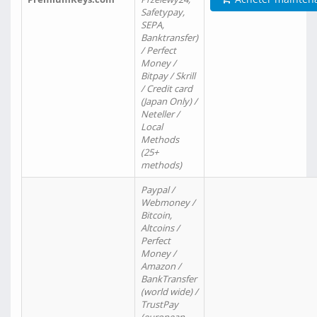
Safetypay,
SEPA,
Banktransfer)
/ Perfect
Money /
Bitpay / Skrill
/ Credit card
(Japan Only) /
Neteller /
Local
Methods
(25+
methods)
Paypal /
Webmoney /
Bitcoin,
Altcoins /
Perfect
Money /
Amazon /
BankTransfer
(world wide) /
TrustPay