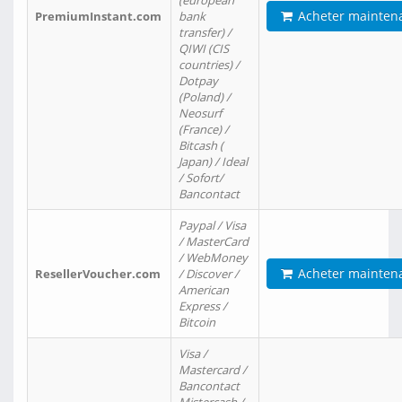
(european
Acheter mainten
PremiumInstant.com
bank
transfer) /
QIWI (CIS
countries) /
Dotpay
(Poland) /
Neosurf
(France) /
Bitcash (
Japan) / Ideal
/ Sofort/
Bancontact
Paypal / Visa
/ MasterCard
/ WebMoney
Acheter mainten
ResellerVoucher.com
/ Discover /
American
Express /
Bitcoin
Visa /
Mastercard /
Bancontact