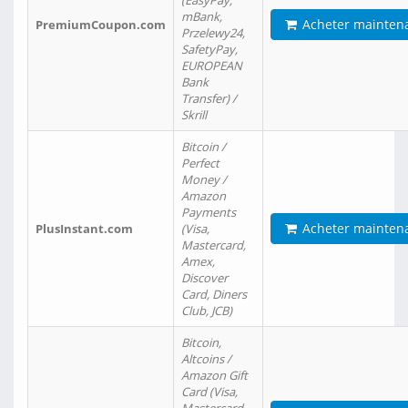
(EasyPay,
mBank,
Acheter mainten
PremiumCoupon.com
Przelewy24,
SafetyPay,
EUROPEAN
Bank
Transfer) /
Skrill
Bitcoin /
Perfect
Money /
Amazon
Payments
Acheter mainten
PlusInstant.com
(Visa,
Mastercard,
Amex,
Discover
Card, Diners
Club, JCB)
Bitcoin,
Altcoins /
Amazon Gift
Card (Visa,