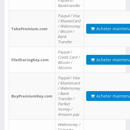
Paysera /
Banktransfer
Paypal / Visa
/ MasterCard
/ Webmoney
Acheter mainten
TakePremium.com
/ Bitcoin /
Bank
Transfer
Paypal /
Credit Card /
Acheter mainten
FileSharingKey.com
Bitcoin /
Altcoins
Paypal / Visa
/ Mastercard
/ Webmoney
/ Bank
Acheter mainten
BuyPremiumKey.com
Transfer /
Perfect
money /
Amazon pay
Webmoney /
Coingate