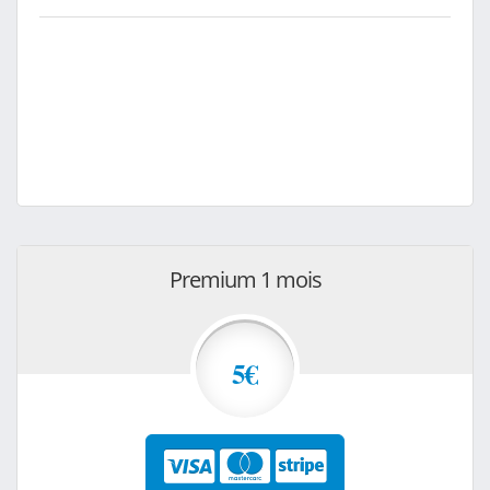
Premium 1 mois
5€