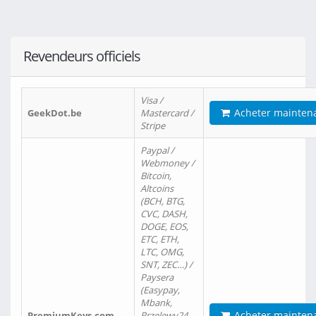
Revendeurs officiels
Visa /
Acheter mainten
GeekDot.be
Mastercard /
Stripe
Paypal /
Webmoney /
Bitcoin,
Altcoins
(BCH, BTG,
CVC, DASH,
DOGE, EOS,
ETC, ETH,
LTC, OMG,
SNT, ZEC…) /
Paysera
(Easypay,
Mbank,
Acheter mainten
PremiumKeys.com
Przelewy24,