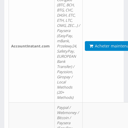
(BTC, BCH,
BTG, CVC,
DASH, ETC,
ETH, LTC,
OMG, ZEC…) /
Paysera
(EasyPay,
mBank,
Acheter mainten
AccountInstant.com
Przelewy24,
SafetyPay,
EUROPEAN
Bank
Transfer) /
Payssion,
Giropay /
Local
Methods
(20+
Methods)
Paypal /
Webmoney /
Bitcoin /
Paysera