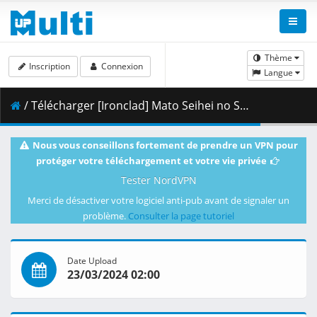
Thème
Inscription
Connexion
Langue
/ Télécharger [Ironclad] Mato Seihei no Slave - 11 [10bit.1080p.AV1].mkv.001 ( 344.47 MB )
Nous vous conseillons fortement de prendre un VPN pour
protéger votre téléchargement et votre vie privée
Tester NordVPN
Merci de désactiver votre logiciel anti-pub avant de signaler un
problème.
Consulter la page tutoriel
Date Upload
23/03/2024 02:00