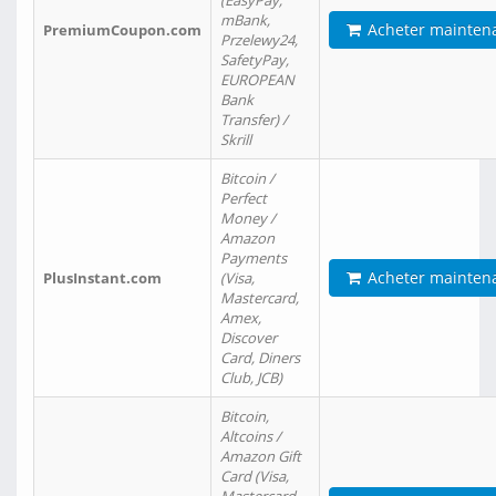
(EasyPay,
mBank,
Acheter mainten
PremiumCoupon.com
Przelewy24,
SafetyPay,
EUROPEAN
Bank
Transfer) /
Skrill
Bitcoin /
Perfect
Money /
Amazon
Payments
Acheter mainten
PlusInstant.com
(Visa,
Mastercard,
Amex,
Discover
Card, Diners
Club, JCB)
Bitcoin,
Altcoins /
Amazon Gift
Card (Visa,