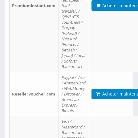
(european
Acheter mainten
PremiumInstant.com
bank
transfer) /
QIWI (CIS
countries) /
Dotpay
(Poland) /
Neosurf
(France) /
Bitcash (
Japan) / Ideal
/ Sofort/
Bancontact
Paypal / Visa
/ MasterCard
/ WebMoney
Acheter mainten
ResellerVoucher.com
/ Discover /
American
Express /
Bitcoin
Visa /
Mastercard /
Bancontact