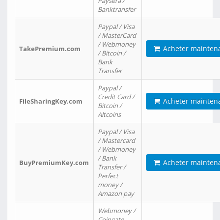
Paysera /
Banktransfer
Paypal / Visa
/ MasterCard
/ Webmoney
Acheter mainten
TakePremium.com
/ Bitcoin /
Bank
Transfer
Paypal /
Credit Card /
Acheter mainten
FileSharingKey.com
Bitcoin /
Altcoins
Paypal / Visa
/ Mastercard
/ Webmoney
/ Bank
Acheter mainten
BuyPremiumKey.com
Transfer /
Perfect
money /
Amazon pay
Webmoney /
Coingate