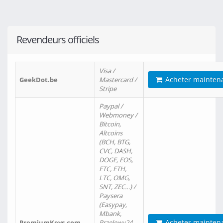
Revendeurs officiels
Visa /
Acheter mainten
GeekDot.be
Mastercard /
Stripe
Paypal /
Webmoney /
Bitcoin,
Altcoins
(BCH, BTG,
CVC, DASH,
DOGE, EOS,
ETC, ETH,
LTC, OMG,
SNT, ZEC…) /
Paysera
(Easypay,
Mbank,
Acheter mainten
PremiumKeys.com
Przelewy24,