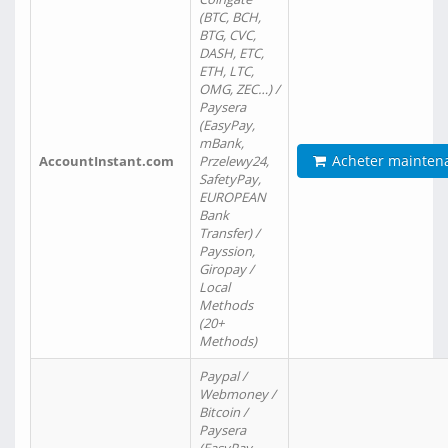
(BTC, BCH,
BTG, CVC,
DASH, ETC,
ETH, LTC,
OMG, ZEC…) /
Paysera
(EasyPay,
mBank,
Acheter mainten
AccountInstant.com
Przelewy24,
SafetyPay,
EUROPEAN
Bank
Transfer) /
Payssion,
Giropay /
Local
Methods
(20+
Methods)
Paypal /
Webmoney /
Bitcoin /
Paysera