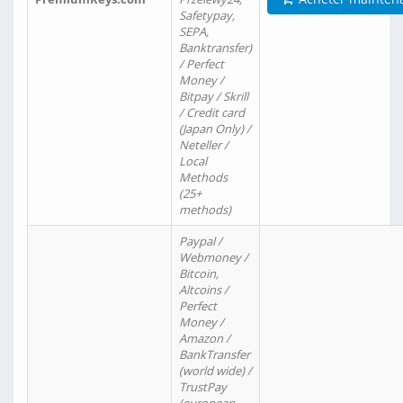
Safetypay,
SEPA,
Banktransfer)
/ Perfect
Money /
Bitpay / Skrill
/ Credit card
(Japan Only) /
Neteller /
Local
Methods
(25+
methods)
Paypal /
Webmoney /
Bitcoin,
Altcoins /
Perfect
Money /
Amazon /
BankTransfer
(world wide) /
TrustPay