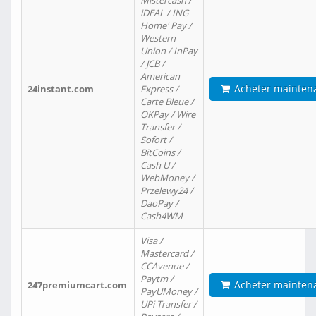
Mistercash /
iDEAL / ING
Home' Pay /
Western
Union / InPay
/ JCB /
American
Acheter mainten
24instant.com
Express /
Carte Bleue /
OKPay / Wire
Transfer /
Sofort /
BitCoins /
Cash U /
WebMoney /
Przelewy24 /
DaoPay /
Cash4WM
Visa /
Mastercard /
CCAvenue /
Paytm /
Acheter mainten
247premiumcart.com
PayUMoney /
UPi Transfer /