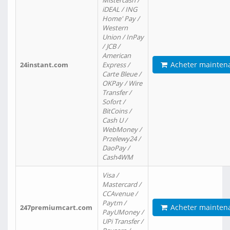
Mistercash /
iDEAL / ING
Home' Pay /
Western
Union / InPay
/ JCB /
American
Acheter mainten
24instant.com
Express /
Carte Bleue /
OKPay / Wire
Transfer /
Sofort /
BitCoins /
Cash U /
WebMoney /
Przelewy24 /
DaoPay /
Cash4WM
Visa /
Mastercard /
CCAvenue /
Paytm /
Acheter mainten
247premiumcart.com
PayUMoney /
UPi Transfer /