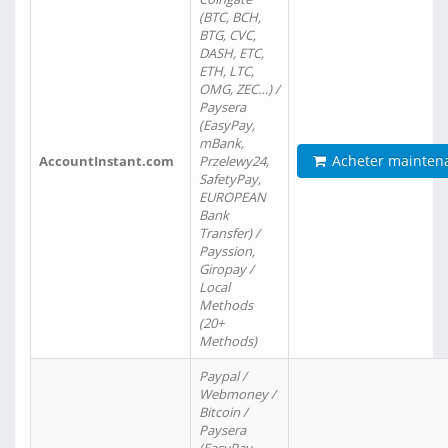
(BTC, BCH,
BTG, CVC,
DASH, ETC,
ETH, LTC,
OMG, ZEC…) /
Paysera
(EasyPay,
mBank,
Acheter mainten
AccountInstant.com
Przelewy24,
SafetyPay,
EUROPEAN
Bank
Transfer) /
Payssion,
Giropay /
Local
Methods
(20+
Methods)
Paypal /
Webmoney /
Bitcoin /
Paysera