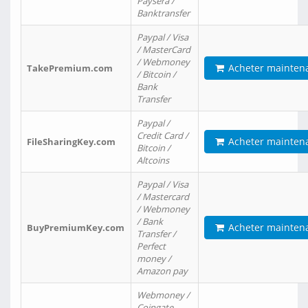
Paysera /
Banktransfer
Paypal / Visa
/ MasterCard
/ Webmoney
Acheter mainten
TakePremium.com
/ Bitcoin /
Bank
Transfer
Paypal /
Credit Card /
Acheter mainten
FileSharingKey.com
Bitcoin /
Altcoins
Paypal / Visa
/ Mastercard
/ Webmoney
/ Bank
Acheter mainten
BuyPremiumKey.com
Transfer /
Perfect
money /
Amazon pay
Webmoney /
Coingate