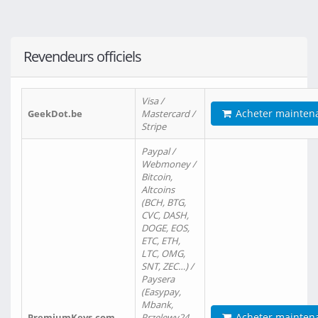
Revendeurs officiels
Visa /
Acheter mainten
GeekDot.be
Mastercard /
Stripe
Paypal /
Webmoney /
Bitcoin,
Altcoins
(BCH, BTG,
CVC, DASH,
DOGE, EOS,
ETC, ETH,
LTC, OMG,
SNT, ZEC…) /
Paysera
(Easypay,
Mbank,
Acheter mainten
PremiumKeys.com
Przelewy24,