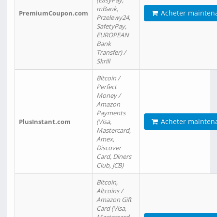
(EasyPay,
mBank,
Acheter mainten
PremiumCoupon.com
Przelewy24,
SafetyPay,
EUROPEAN
Bank
Transfer) /
Skrill
Bitcoin /
Perfect
Money /
Amazon
Payments
Acheter mainten
PlusInstant.com
(Visa,
Mastercard,
Amex,
Discover
Card, Diners
Club, JCB)
Bitcoin,
Altcoins /
Amazon Gift
Card (Visa,