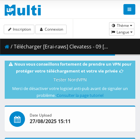
Thème
Inscription
Connexion
Langue
/ Télécharger [Erai-raws] Clevatess - 09 [1080p CR WEB-DL AVC AAC][MultiSub][F5626940].mkv.002 ( 463.16 MB )
Nous vous conseillons fortement de prendre un VPN pour
protéger votre téléchargement et votre vie privée
Tester NordVPN
Merci de désactiver votre logiciel anti-pub avant de signaler un
problème.
Consulter la page tutoriel
Date Upload
27/08/2025 15:11