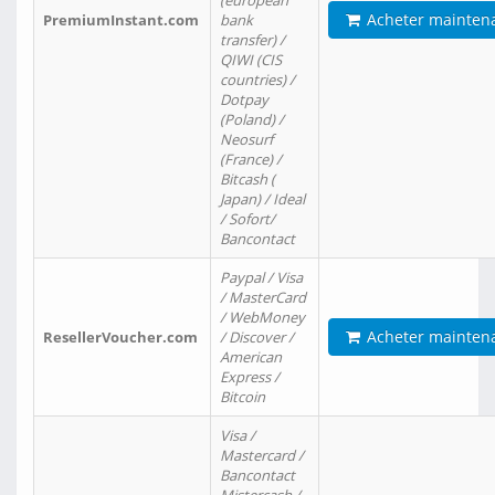
(european
Acheter mainten
PremiumInstant.com
bank
transfer) /
QIWI (CIS
countries) /
Dotpay
(Poland) /
Neosurf
(France) /
Bitcash (
Japan) / Ideal
/ Sofort/
Bancontact
Paypal / Visa
/ MasterCard
/ WebMoney
Acheter mainten
ResellerVoucher.com
/ Discover /
American
Express /
Bitcoin
Visa /
Mastercard /
Bancontact