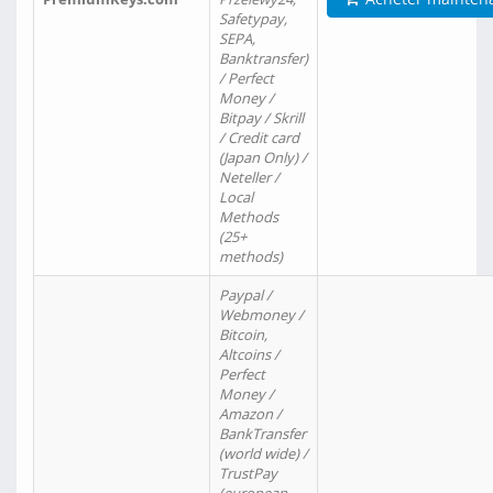
Safetypay,
SEPA,
Banktransfer)
/ Perfect
Money /
Bitpay / Skrill
/ Credit card
(Japan Only) /
Neteller /
Local
Methods
(25+
methods)
Paypal /
Webmoney /
Bitcoin,
Altcoins /
Perfect
Money /
Amazon /
BankTransfer
(world wide) /
TrustPay