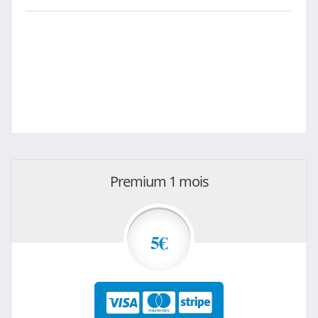
Premium 1 mois
5€