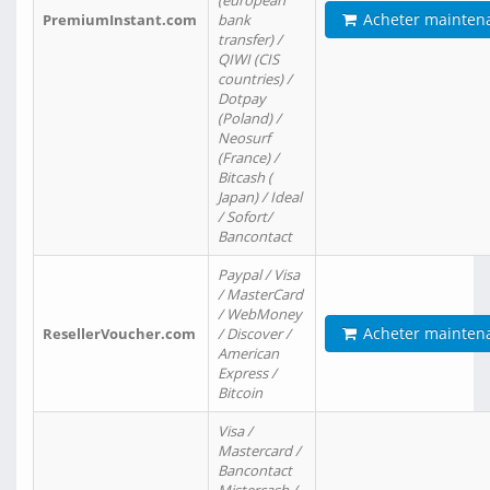
(european
Acheter mainten
PremiumInstant.com
bank
transfer) /
QIWI (CIS
countries) /
Dotpay
(Poland) /
Neosurf
(France) /
Bitcash (
Japan) / Ideal
/ Sofort/
Bancontact
Paypal / Visa
/ MasterCard
/ WebMoney
Acheter mainten
ResellerVoucher.com
/ Discover /
American
Express /
Bitcoin
Visa /
Mastercard /
Bancontact