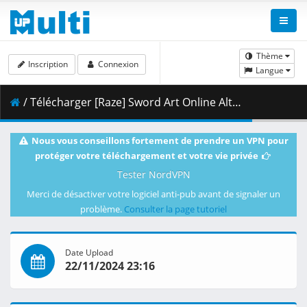
Thème
Inscription
Connexion
Langue
/ Télécharger [Raze] Sword Art Online Alternative - Gun Gale Online S2 - 08 x265 10bit 1080p 143.8561fps.mkv.001 ( 380.16 MB )
Nous vous conseillons fortement de prendre un VPN pour
protéger votre téléchargement et votre vie privée
Tester NordVPN
Merci de désactiver votre logiciel anti-pub avant de signaler un
problème.
Consulter la page tutoriel
Date Upload
22/11/2024 23:16