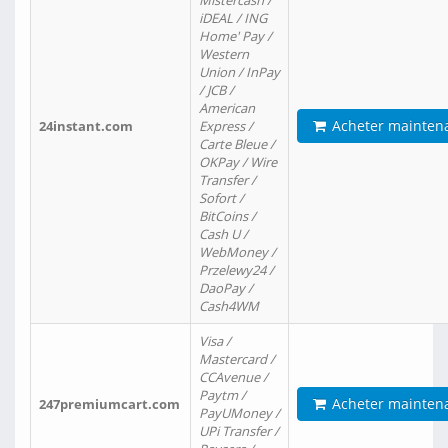
Mistercash /
iDEAL / ING
Home' Pay /
Western
Union / InPay
/ JCB /
American
Acheter mainten
24instant.com
Express /
Carte Bleue /
OKPay / Wire
Transfer /
Sofort /
BitCoins /
Cash U /
WebMoney /
Przelewy24 /
DaoPay /
Cash4WM
Visa /
Mastercard /
CCAvenue /
Paytm /
Acheter mainten
247premiumcart.com
PayUMoney /
UPi Transfer /