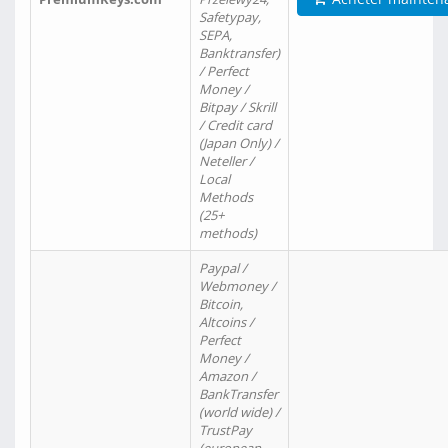
Safetypay,
SEPA,
Banktransfer)
/ Perfect
Money /
Bitpay / Skrill
/ Credit card
(Japan Only) /
Neteller /
Local
Methods
(25+
methods)
Paypal /
Webmoney /
Bitcoin,
Altcoins /
Perfect
Money /
Amazon /
BankTransfer
(world wide) /
TrustPay