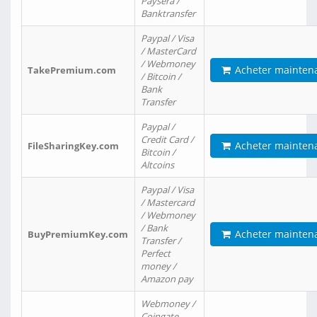
Paysera /
Banktransfer
Paypal / Visa
/ MasterCard
/ Webmoney
Acheter mainten
TakePremium.com
/ Bitcoin /
Bank
Transfer
Paypal /
Credit Card /
Acheter mainten
FileSharingKey.com
Bitcoin /
Altcoins
Paypal / Visa
/ Mastercard
/ Webmoney
/ Bank
Acheter mainten
BuyPremiumKey.com
Transfer /
Perfect
money /
Amazon pay
Webmoney /
Coingate