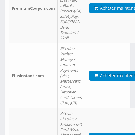
(EasyPay,
mBank,
Acheter mainten
PremiumCoupon.com
Przelewy24,
SafetyPay,
EUROPEAN
Bank
Transfer) /
Skrill
Bitcoin /
Perfect
Money /
Amazon
Payments
Acheter mainten
PlusInstant.com
(Visa,
Mastercard,
Amex,
Discover
Card, Diners
Club, JCB)
Bitcoin,
Altcoins /
Amazon Gift
Card (Visa,