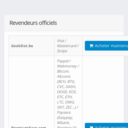
Revendeurs officiels
Visa /
Acheter mainten
GeekDot.be
Mastercard /
Stripe
Paypal /
Webmoney /
Bitcoin,
Altcoins
(BCH, BTG,
CVC, DASH,
DOGE, EOS,
ETC, ETH,
LTC, OMG,
SNT, ZEC…) /
Paysera
(Easypay,
Mbank,
Acheter mainten
PremiumKeys.com
Przelewy24,