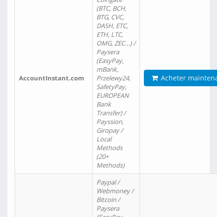
(BTC, BCH,
BTG, CVC,
DASH, ETC,
ETH, LTC,
OMG, ZEC…) /
Paysera
(EasyPay,
mBank,
Acheter mainten
AccountInstant.com
Przelewy24,
SafetyPay,
EUROPEAN
Bank
Transfer) /
Payssion,
Giropay /
Local
Methods
(20+
Methods)
Paypal /
Webmoney /
Bitcoin /
Paysera