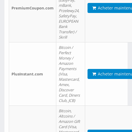
(EasyPay,
mBank,
Acheter mainten
PremiumCoupon.com
Przelewy24,
SafetyPay,
EUROPEAN
Bank
Transfer) /
Skrill
Bitcoin /
Perfect
Money /
Amazon
Payments
Acheter mainten
PlusInstant.com
(Visa,
Mastercard,
Amex,
Discover
Card, Diners
Club, JCB)
Bitcoin,
Altcoins /
Amazon Gift
Card (Visa,