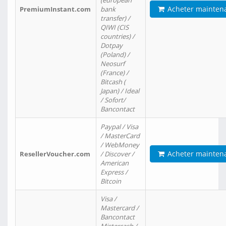
(european
Acheter mainten
PremiumInstant.com
bank
transfer) /
QIWI (CIS
countries) /
Dotpay
(Poland) /
Neosurf
(France) /
Bitcash (
Japan) / Ideal
/ Sofort/
Bancontact
Paypal / Visa
/ MasterCard
/ WebMoney
Acheter mainten
ResellerVoucher.com
/ Discover /
American
Express /
Bitcoin
Visa /
Mastercard /
Bancontact