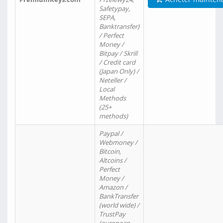
Safetypay,
SEPA,
Banktransfer)
/ Perfect
Money /
Bitpay / Skrill
/ Credit card
(Japan Only) /
Neteller /
Local
Methods
(25+
methods)
Paypal /
Webmoney /
Bitcoin,
Altcoins /
Perfect
Money /
Amazon /
BankTransfer
(world wide) /
TrustPay