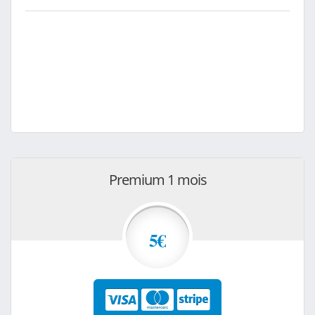
Premium 1 mois
5€