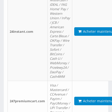
Mistercash /
iDEAL / ING
Home' Pay /
Western
Union / InPay
/ JCB /
American
Acheter mainten
24instant.com
Express /
Carte Bleue /
OKPay / Wire
Transfer /
Sofort /
BitCoins /
Cash U /
WebMoney /
Przelewy24 /
DaoPay /
Cash4WM
Visa /
Mastercard /
CCAvenue /
Paytm /
Acheter mainten
247premiumcart.com
PayUMoney /
UPi Transfer /