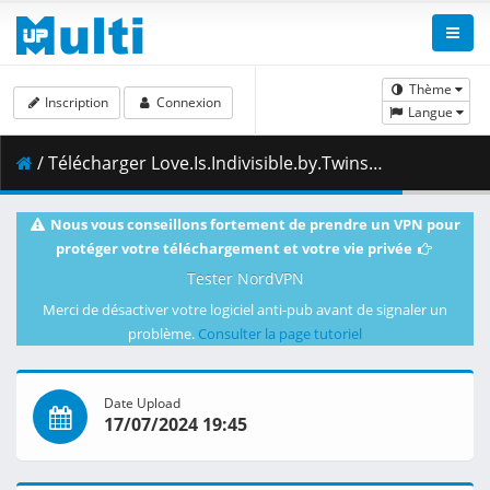
Thème
Inscription
Connexion
Langue
/ Télécharger Love.Is.Indivisible.by.Twins.S01E02.If.I.Were.to.be.Asked.Out.1080p.CR.WEB-DL.AAC2.0.H.264-VARYG.mkv.001 ( 460.06 MB )
Nous vous conseillons fortement de prendre un VPN pour
protéger votre téléchargement et votre vie privée
Tester NordVPN
Merci de désactiver votre logiciel anti-pub avant de signaler un
problème.
Consulter la page tutoriel
Date Upload
17/07/2024 19:45