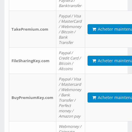
Paysera /
Banktransfer
Paypal / Visa
/ MasterCard
/ Webmoney
Acheter mainten
TakePremium.com
/ Bitcoin /
Bank
Transfer
Paypal /
Credit Card /
Acheter mainten
FileSharingKey.com
Bitcoin /
Altcoins
Paypal / Visa
/ Mastercard
/ Webmoney
/ Bank
Acheter mainten
BuyPremiumKey.com
Transfer /
Perfect
money /
Amazon pay
Webmoney /
Coingate