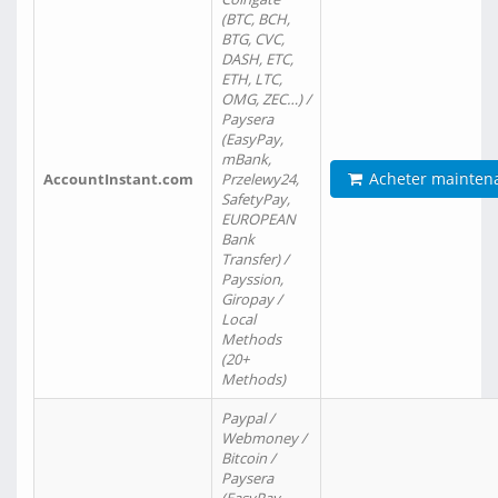
(BTC, BCH,
BTG, CVC,
DASH, ETC,
ETH, LTC,
OMG, ZEC…) /
Paysera
(EasyPay,
mBank,
Acheter mainten
AccountInstant.com
Przelewy24,
SafetyPay,
EUROPEAN
Bank
Transfer) /
Payssion,
Giropay /
Local
Methods
(20+
Methods)
Paypal /
Webmoney /
Bitcoin /
Paysera