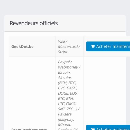
Revendeurs officiels
Visa /
Acheter mainten
GeekDot.be
Mastercard /
Stripe
Paypal /
Webmoney /
Bitcoin,
Altcoins
(BCH, BTG,
CVC, DASH,
DOGE, EOS,
ETC, ETH,
LTC, OMG,
SNT, ZEC…) /
Paysera
(Easypay,
Mbank,
Acheter mainten
PremiumKeys.com
Przelewy24,