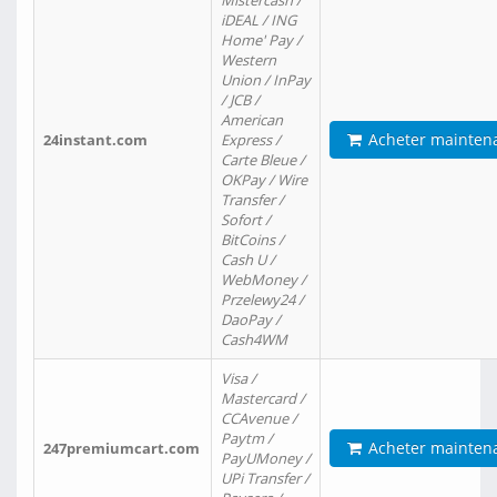
Mistercash /
iDEAL / ING
Home' Pay /
Western
Union / InPay
/ JCB /
American
Acheter mainten
24instant.com
Express /
Carte Bleue /
OKPay / Wire
Transfer /
Sofort /
BitCoins /
Cash U /
WebMoney /
Przelewy24 /
DaoPay /
Cash4WM
Visa /
Mastercard /
CCAvenue /
Paytm /
Acheter mainten
247premiumcart.com
PayUMoney /
UPi Transfer /