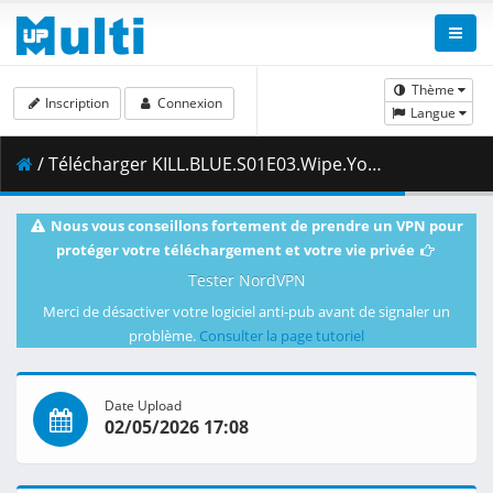
Thème
Inscription
Connexion
Langue
/ Télécharger KILL.BLUE.S01E03.Wipe.Your.Own.Butt.1080p.CR.WEB-DL.DUAL.AAC2.0.H.264-VARYG.mkv.001 ( 479.21 MB )
Nous vous conseillons fortement de prendre un VPN pour
protéger votre téléchargement et votre vie privée
Tester NordVPN
Merci de désactiver votre logiciel anti-pub avant de signaler un
problème.
Consulter la page tutoriel
Date Upload
02/05/2026 17:08