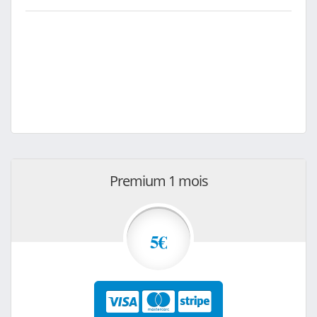
Premium 1 mois
5€