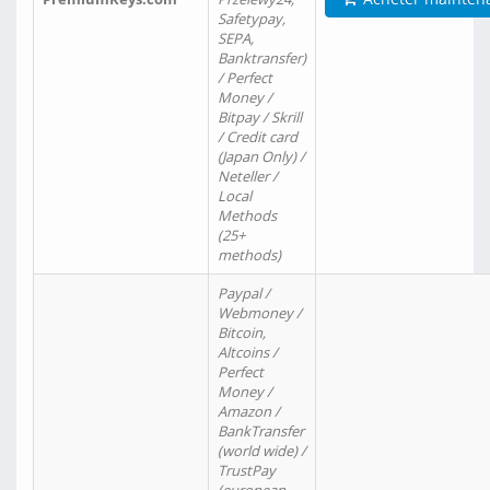
Safetypay,
SEPA,
Banktransfer)
/ Perfect
Money /
Bitpay / Skrill
/ Credit card
(Japan Only) /
Neteller /
Local
Methods
(25+
methods)
Paypal /
Webmoney /
Bitcoin,
Altcoins /
Perfect
Money /
Amazon /
BankTransfer
(world wide) /
TrustPay