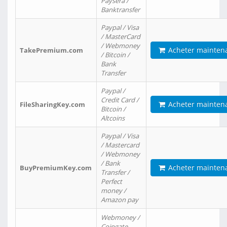
Paysera /
Banktransfer
Paypal / Visa
/ MasterCard
/ Webmoney
Acheter mainten
TakePremium.com
/ Bitcoin /
Bank
Transfer
Paypal /
Credit Card /
Acheter mainten
FileSharingKey.com
Bitcoin /
Altcoins
Paypal / Visa
/ Mastercard
/ Webmoney
/ Bank
Acheter mainten
BuyPremiumKey.com
Transfer /
Perfect
money /
Amazon pay
Webmoney /
Coingate