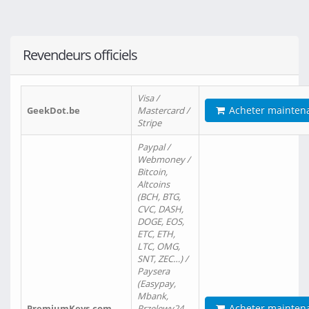
Revendeurs officiels
Visa /
Acheter mainten
GeekDot.be
Mastercard /
Stripe
Paypal /
Webmoney /
Bitcoin,
Altcoins
(BCH, BTG,
CVC, DASH,
DOGE, EOS,
ETC, ETH,
LTC, OMG,
SNT, ZEC…) /
Paysera
(Easypay,
Mbank,
Acheter mainten
PremiumKeys.com
Przelewy24,