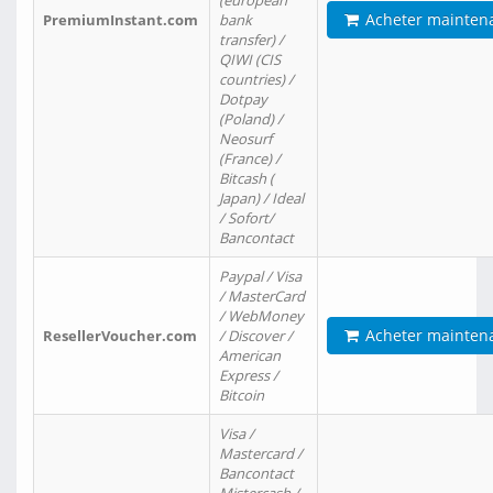
(european
Acheter mainten
PremiumInstant.com
bank
transfer) /
QIWI (CIS
countries) /
Dotpay
(Poland) /
Neosurf
(France) /
Bitcash (
Japan) / Ideal
/ Sofort/
Bancontact
Paypal / Visa
/ MasterCard
/ WebMoney
Acheter mainten
ResellerVoucher.com
/ Discover /
American
Express /
Bitcoin
Visa /
Mastercard /
Bancontact