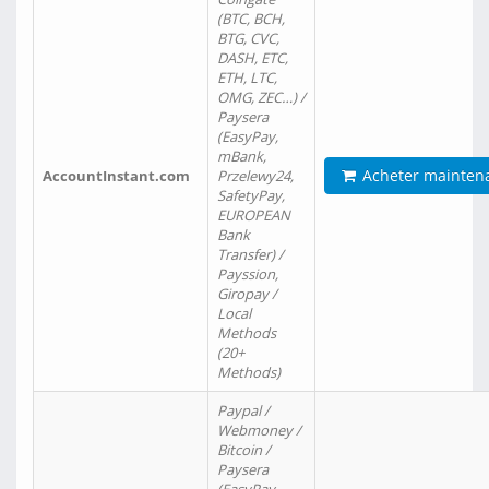
(BTC, BCH,
BTG, CVC,
DASH, ETC,
ETH, LTC,
OMG, ZEC…) /
Paysera
(EasyPay,
mBank,
Acheter mainten
AccountInstant.com
Przelewy24,
SafetyPay,
EUROPEAN
Bank
Transfer) /
Payssion,
Giropay /
Local
Methods
(20+
Methods)
Paypal /
Webmoney /
Bitcoin /
Paysera