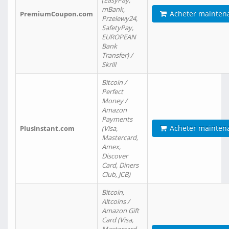
(EasyPay,
mBank,
Acheter mainten
PremiumCoupon.com
Przelewy24,
SafetyPay,
EUROPEAN
Bank
Transfer) /
Skrill
Bitcoin /
Perfect
Money /
Amazon
Payments
Acheter mainten
PlusInstant.com
(Visa,
Mastercard,
Amex,
Discover
Card, Diners
Club, JCB)
Bitcoin,
Altcoins /
Amazon Gift
Card (Visa,