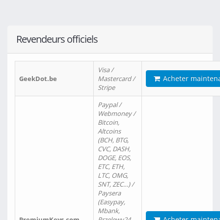
Revendeurs officiels
Visa /
Acheter mainten
GeekDot.be
Mastercard /
Stripe
Paypal /
Webmoney /
Bitcoin,
Altcoins
(BCH, BTG,
CVC, DASH,
DOGE, EOS,
ETC, ETH,
LTC, OMG,
SNT, ZEC…) /
Paysera
(Easypay,
Mbank,
Acheter mainten
PremiumKeys.com
Przelewy24,