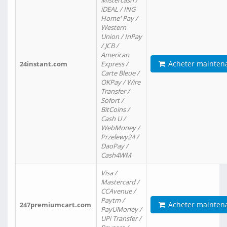
Mistercash /
iDEAL / ING
Home' Pay /
Western
Union / InPay
/ JCB /
American
Acheter mainten
24instant.com
Express /
Carte Bleue /
OKPay / Wire
Transfer /
Sofort /
BitCoins /
Cash U /
WebMoney /
Przelewy24 /
DaoPay /
Cash4WM
Visa /
Mastercard /
CCAvenue /
Paytm /
Acheter mainten
247premiumcart.com
PayUMoney /
UPi Transfer /