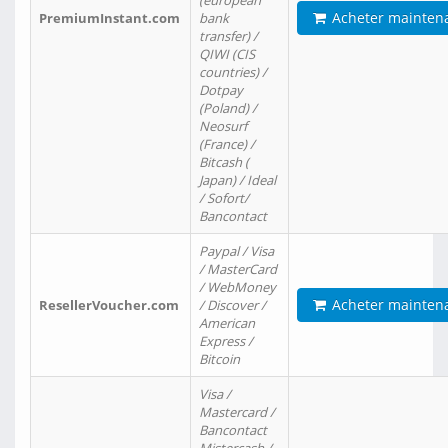
(european
Acheter mainten
PremiumInstant.com
bank
transfer) /
QIWI (CIS
countries) /
Dotpay
(Poland) /
Neosurf
(France) /
Bitcash (
Japan) / Ideal
/ Sofort/
Bancontact
Paypal / Visa
/ MasterCard
/ WebMoney
Acheter mainten
ResellerVoucher.com
/ Discover /
American
Express /
Bitcoin
Visa /
Mastercard /
Bancontact