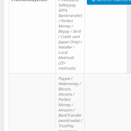
Safetypay,
SEPA,
Banktransfer)
/ Perfect
Money /
Bitpay / Skrill
/ Credit card
(Japan Only) /
Neteller /
Local
Methods
(25+
methods)
Paypal /
Webmoney /
Bitcoin,
Altcoins /
Perfect
Money /
Amazon /
BankTransfer
(world wide) /
TrustPay