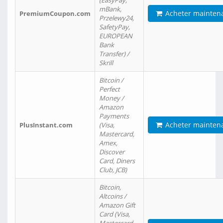
(EasyPay,
mBank,
Acheter mainten
PremiumCoupon.com
Przelewy24,
SafetyPay,
EUROPEAN
Bank
Transfer) /
Skrill
Bitcoin /
Perfect
Money /
Amazon
Payments
Acheter mainten
PlusInstant.com
(Visa,
Mastercard,
Amex,
Discover
Card, Diners
Club, JCB)
Bitcoin,
Altcoins /
Amazon Gift
Card (Visa,