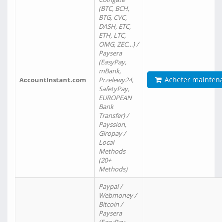
(BTC, BCH,
BTG, CVC,
DASH, ETC,
ETH, LTC,
OMG, ZEC…) /
Paysera
(EasyPay,
mBank,
Acheter mainten
AccountInstant.com
Przelewy24,
SafetyPay,
EUROPEAN
Bank
Transfer) /
Payssion,
Giropay /
Local
Methods
(20+
Methods)
Paypal /
Webmoney /
Bitcoin /
Paysera