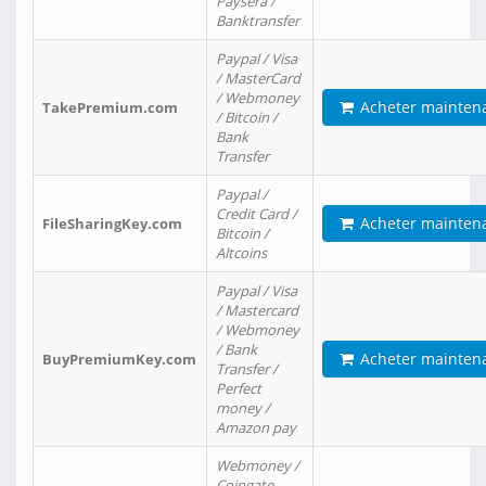
Paysera /
Banktransfer
Paypal / Visa
/ MasterCard
/ Webmoney
Acheter mainten
TakePremium.com
/ Bitcoin /
Bank
Transfer
Paypal /
Credit Card /
Acheter mainten
FileSharingKey.com
Bitcoin /
Altcoins
Paypal / Visa
/ Mastercard
/ Webmoney
/ Bank
Acheter mainten
BuyPremiumKey.com
Transfer /
Perfect
money /
Amazon pay
Webmoney /
Coingate