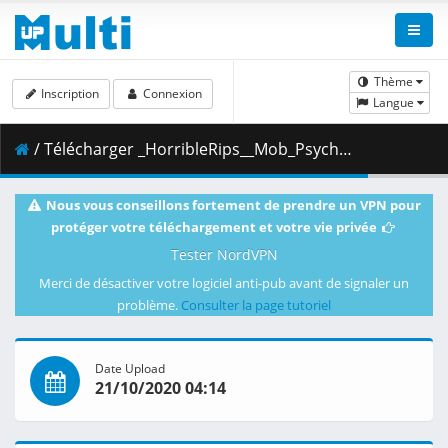
Thème
Inscription
Connexion
Langue
/ Télécharger _HorribleRips__Mob_Psycho_100_-_05__720p_.mkv.002 ( 356.03 MB )
Nous vous conseillons fortement de prendre un VPN pour
protéger votre téléchargement et votre vie privée
Tester NordVPN
Merci de désactiver votre logiciel anti-pub avant de signaler un
problème.
Consulter la page tutoriel
Date Upload
21/10/2020 04:14