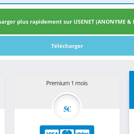
arger plus rapidement sur USENET (ANONYME & I
Télécharger
Premium 1 mois
5€