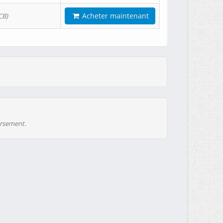
Acheter maintenant
CB)
ursement.