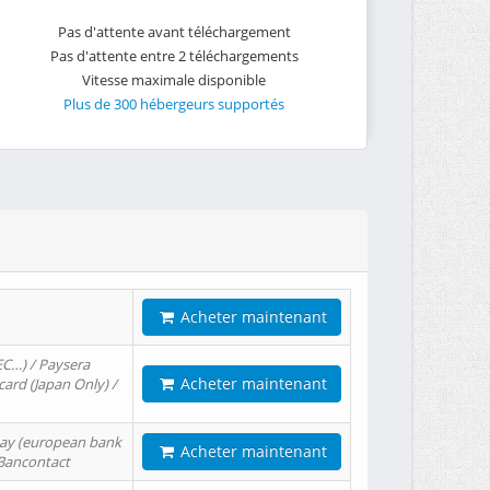
Pas d'attente avant téléchargement
Pas d'attente entre 2 téléchargements
Vitesse maximale disponible
Plus de 300 hébergeurs supportés
Acheter maintenant
EC…) / Paysera
Acheter maintenant
card (Japan Only) /
tPay (european bank
Acheter maintenant
/ Bancontact