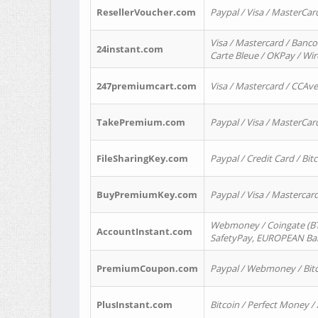
ResellerVoucher.com
Paypal / Visa / MasterCar
Visa / Mastercard / Banco
24instant.com
Carte Bleue / OKPay / Wi
247premiumcart.com
Visa / Mastercard / CCAv
TakePremium.com
Paypal / Visa / MasterCar
FileSharingKey.com
Paypal / Credit Card / Bitc
BuyPremiumKey.com
Paypal / Visa / Masterca
Webmoney / Coingate (BTC
AccountInstant.com
SafetyPay, EUROPEAN Bank
PremiumCoupon.com
Paypal / Webmoney / Bitc
PlusInstant.com
Bitcoin / Perfect Money /