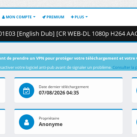
MON COMPTE
PREMIUM
PLUS
nglish Dub] [CR WEB-DL 1080p H264 AAC] [C56C5C58].mkv.002 (
nt de prendre un VPN pour protéger votre téléchargement et votre 
sactiver votre logiciel anti-pub avant de signaler un problème.
Consulter la 
Date dernier téléchargement
07/08/2026 04:35
Propriétaire
Anonyme