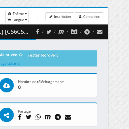
Thème
Inscription
Connexion
Langue
 459.73 MB )
vie privée
Tester NordVPN
page tutoriel
Nombre de téléchargements
0
Partage