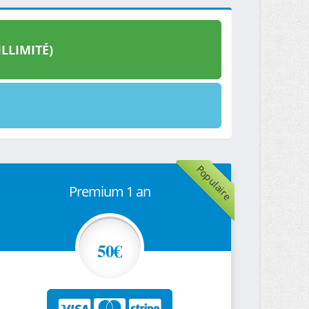
LLIMITÉ)
Populaire
Premium 1 an
50€