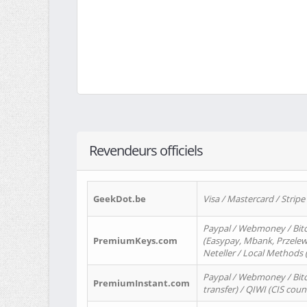
Revendeurs officiels
GeekDot.be
Visa / Mastercard / Stripe
Paypal / Webmoney / Bitc
PremiumKeys.com
(Easypay, Mbank, Przelewy2
Neteller / Local Methods
Paypal / Webmoney / Bitc
PremiumInstant.com
transfer) / QIWI (CIS coun