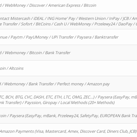
d / WebMoney / Discover / American Express / Bitcoin
ntact Mistercash / iDEAL / ING Home' Pay / Western Union / InPay / JCB / Am
re Transfer / Sofort / BitCoins / Cash U / WebMoney / Przelewy24 / DaoPay 
enue / Paytm / PayUMoney / UPi Transfer / Paysera / Banktransfer
d / Webmoney / Bitcoin / Bank Transfer
oin / Altcoins
rd / Webmoney / Bank Transfer / Perfect money / Amazon pay
, BCH, BTG, CVC, DASH, ETC, ETH, LTC, OMG, ZEC…) / Paysera (EasyPay, mB
 Transfer) / Payssion, Giropay / Local Methods (20+ Methods)
oin / Paysera (EasyPay, mBank, Przelewy24, SafetyPay, EUROPEAN Bank Transf
 Amazon Payments (Visa, Mastercard, Amex, Discover Card, Diners Club, JCB)