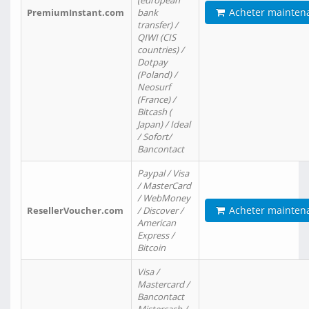
(european
Acheter mainten
PremiumInstant.com
bank
transfer) /
QIWI (CIS
countries) /
Dotpay
(Poland) /
Neosurf
(France) /
Bitcash (
Japan) / Ideal
/ Sofort/
Bancontact
Paypal / Visa
/ MasterCard
/ WebMoney
Acheter mainten
ResellerVoucher.com
/ Discover /
American
Express /
Bitcoin
Visa /
Mastercard /
Bancontact