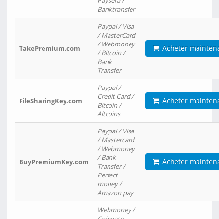
Paysera /
Banktransfer
Paypal / Visa
/ MasterCard
/ Webmoney
Acheter mainten
TakePremium.com
/ Bitcoin /
Bank
Transfer
Paypal /
Credit Card /
Acheter mainten
FileSharingKey.com
Bitcoin /
Altcoins
Paypal / Visa
/ Mastercard
/ Webmoney
/ Bank
Acheter mainten
BuyPremiumKey.com
Transfer /
Perfect
money /
Amazon pay
Webmoney /
Coingate