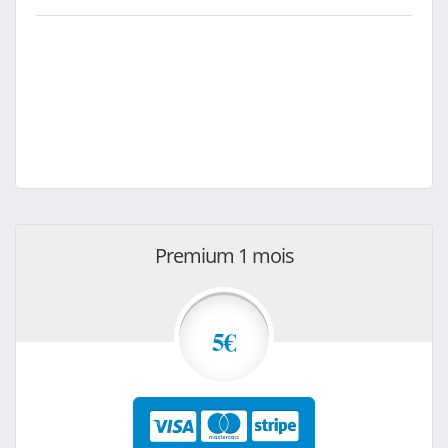
Premium 1 mois
5€