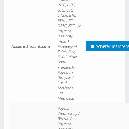
(BTC, BCH,
BTG, CVC,
DASH, ETC,
ETH, LTC,
OMG, ZEC…) /
Paysera
(EasyPay,
mBank,
Acheter mainten
AccountInstant.com
Przelewy24,
SafetyPay,
EUROPEAN
Bank
Transfer) /
Payssion,
Giropay /
Local
Methods
(20+
Methods)
Paypal /
Webmoney /
Bitcoin /
Paysera