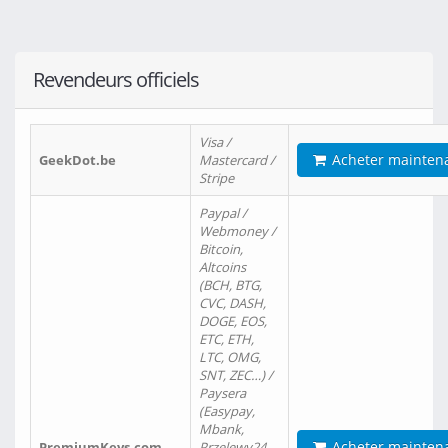
Revendeurs officiels
Visa /
Acheter mainten
GeekDot.be
Mastercard /
Stripe
Paypal /
Webmoney /
Bitcoin,
Altcoins
(BCH, BTG,
CVC, DASH,
DOGE, EOS,
ETC, ETH,
LTC, OMG,
SNT, ZEC…) /
Paysera
(Easypay,
Mbank,
Acheter mainten
PremiumKeys.com
Przelewy24,