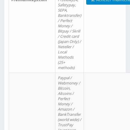
Safetypay,
SEPA,
Banktransfer)
/ Perfect
Money /
Bitpay / Skrill
/ Credit card
(Japan Only) /
Neteller /
Local
Methods
(25+
methods)
Paypal /
Webmoney /
Bitcoin,
Altcoins /
Perfect
Money /
Amazon /
BankTransfer
(world wide) /
TrustPay