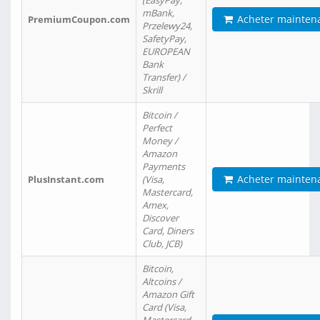
(EasyPay,
mBank,
Acheter mainten
PremiumCoupon.com
Przelewy24,
SafetyPay,
EUROPEAN
Bank
Transfer) /
Skrill
Bitcoin /
Perfect
Money /
Amazon
Payments
Acheter mainten
PlusInstant.com
(Visa,
Mastercard,
Amex,
Discover
Card, Diners
Club, JCB)
Bitcoin,
Altcoins /
Amazon Gift
Card (Visa,