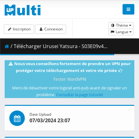
Thème
Inscription
Connexion
Langue
/ Télécharger Urusei Yatsura - S03E09v420 - 1080p WEB H.264 -NanDesuKa (HIDIVE).mkv.002 ( 446.74 MB )
Nous vous conseillons fortement de prendre un VPN pour
protéger votre téléchargement et votre vie privée
Tester NordVPN
Merci de désactiver votre logiciel anti-pub avant de signaler un
problème.
Consulter la page tutoriel
Date Upload
07/03/2024 23:07