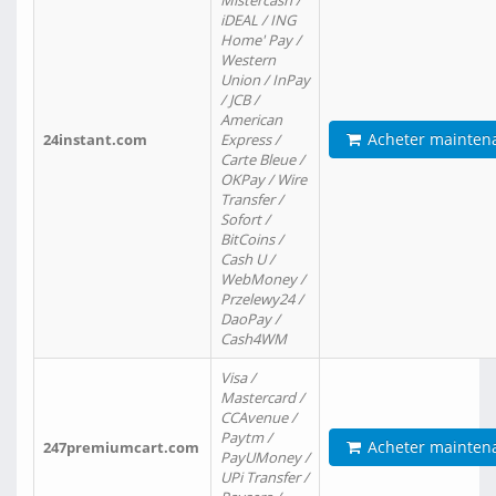
Mistercash /
iDEAL / ING
Home' Pay /
Western
Union / InPay
/ JCB /
American
Acheter mainten
24instant.com
Express /
Carte Bleue /
OKPay / Wire
Transfer /
Sofort /
BitCoins /
Cash U /
WebMoney /
Przelewy24 /
DaoPay /
Cash4WM
Visa /
Mastercard /
CCAvenue /
Paytm /
Acheter mainten
247premiumcart.com
PayUMoney /
UPi Transfer /