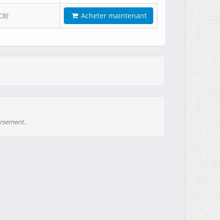
Acheter maintenant
CB)
ursement.