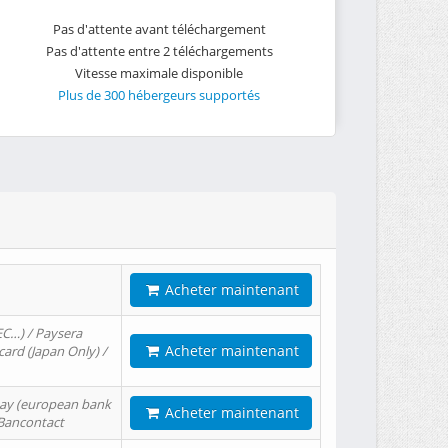
Pas d'attente avant téléchargement
Pas d'attente entre 2 téléchargements
Vitesse maximale disponible
Plus de 300 hébergeurs supportés
Acheter maintenant
EC…) / Paysera
Acheter maintenant
card (Japan Only) /
tPay (european bank
Acheter maintenant
/ Bancontact