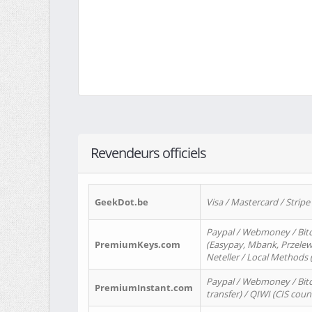
Revendeurs officiels
GeekDot.be
Visa / Mastercard / Stripe
Paypal / Webmoney / Bitc
PremiumKeys.com
(Easypay, Mbank, Przelewy2
Neteller / Local Methods
Paypal / Webmoney / Bitc
PremiumInstant.com
transfer) / QIWI (CIS coun