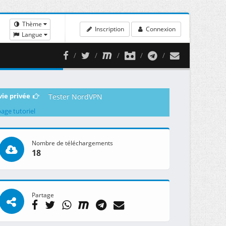
Thème
Inscription
Connexion
Langue
vie privée
Tester NordVPN
page tutoriel
Nombre de téléchargements
18
Partage