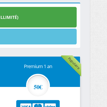
LLIMITÉ)
Populaire
Premium 1 an
50€