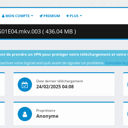
MON COMPTE
PREMIUM
PLUS
 S01E04.mkv.003 ( 436.04 MB )
nt de prendre un VPN pour protéger votre téléchargement et votre 
sactiver votre logiciel anti-pub avant de signaler un problème.
Consulter la 
Date dernier téléchargement
24/02/2025 04:08
Propriétaire
Anonyme