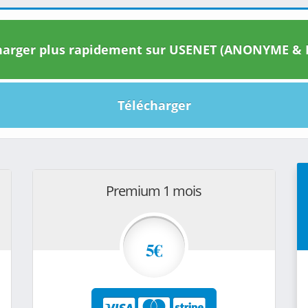
arger plus rapidement sur USENET (ANONYME & I
Télécharger
Premium 1 mois
5€