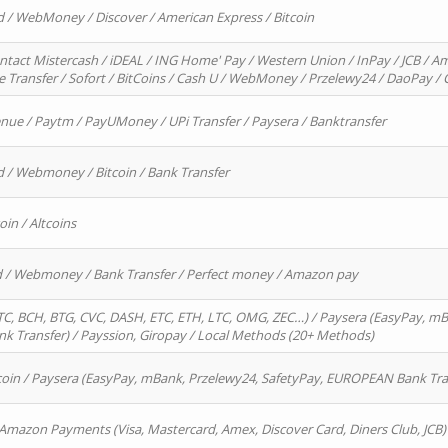
d / WebMoney / Discover / American Express / Bitcoin
ntact Mistercash / iDEAL / ING Home' Pay / Western Union / InPay / JCB / Am
re Transfer / Sofort / BitCoins / Cash U / WebMoney / Przelewy24 / DaoPay 
enue / Paytm / PayUMoney / UPi Transfer / Paysera / Banktransfer
d / Webmoney / Bitcoin / Bank Transfer
oin / Altcoins
rd / Webmoney / Bank Transfer / Perfect money / Amazon pay
, BCH, BTG, CVC, DASH, ETC, ETH, LTC, OMG, ZEC…) / Paysera (EasyPay, mB
 Transfer) / Payssion, Giropay / Local Methods (20+ Methods)
oin / Paysera (EasyPay, mBank, Przelewy24, SafetyPay, EUROPEAN Bank Transf
 Amazon Payments (Visa, Mastercard, Amex, Discover Card, Diners Club, JCB)