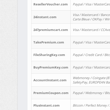
ResellerVoucher.com
Paypal / Visa / MasterCar
Visa / Mastercard / Banco
24instant.com
Carte Bleue / OKPay / Wi
247premiumcart.com
Visa / Mastercard / CCAv
TakePremium.com
Paypal / Visa / MasterCar
FileSharingKey.com
Paypal / Credit Card / Bitc
BuyPremiumKey.com
Paypal / Visa / Masterca
Webmoney / Coingate (BTC
AccountInstant.com
SafetyPay, EUROPEAN Bank
PremiumCoupon.com
Paypal / Webmoney / Bitc
PlusInstant.com
Bitcoin / Perfect Money /