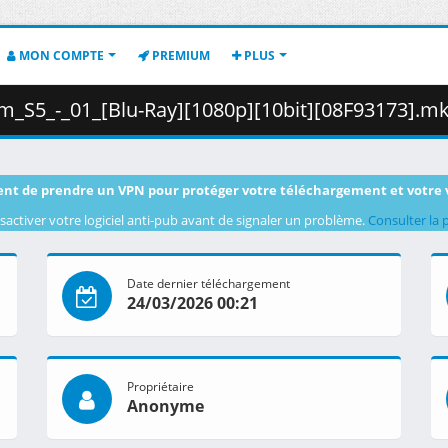
MON COMPTE
PREMIUM
PLUS
_-_01_[Blu-Ray][1080p][10bit][08F93173].mkv.003 ( 41
nt de prendre un VPN pour protéger votre téléchargement et votre 
sactiver votre logiciel anti-pub avant de signaler un problème.
Consulter la 
Date dernier téléchargement
24/03/2026 00:21
Propriétaire
Anonyme