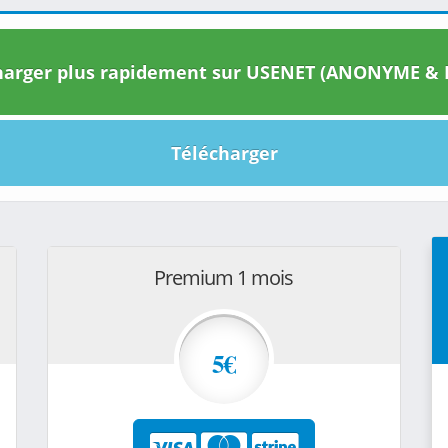
arger plus rapidement sur USENET (ANONYME & I
Télécharger
Premium 1 mois
5€