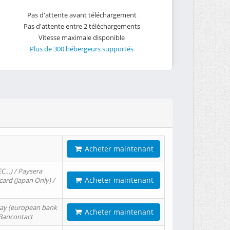
Pas d'attente avant téléchargement
Pas d'attente entre 2 téléchargements
Vitesse maximale disponible
Plus de 300 hébergeurs supportés
Acheter maintenant
EC…) / Paysera
Acheter maintenant
card (Japan Only) /
tPay (european bank
Acheter maintenant
/ Bancontact