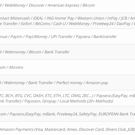
d / WebMoney / Discover / American Express / Bitcoin
ntact Mistercash / iDEAL / ING Home' Pay / Western Union / InPay / JCB / Am
re Transfer / Sofort / BitCoins / Cash U / WebMoney / Przelewy24 / DaoPay 
enue / Paytm / PayUMoney / UPi Transfer / Paysera / Banktransfer
d / Webmoney / Bitcoin / Bank Transfer
oin / Altcoins
rd / Webmoney / Bank Transfer / Perfect money / Amazon pay
, BCH, BTG, CVC, DASH, ETC, ETH, LTC, OMG, ZEC…) / Paysera (EasyPay, mB
 Transfer) / Payssion, Giropay / Local Methods (20+ Methods)
oin / Paysera (EasyPay, mBank, Przelewy24, SafetyPay, EUROPEAN Bank Transf
 Amazon Payments (Visa, Mastercard, Amex, Discover Card, Diners Club, JCB)