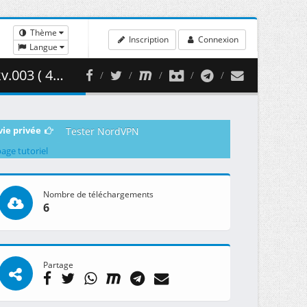
Thème
Inscription
Connexion
Langue
7.01 MB )
vie privée
Tester NordVPN
page tutoriel
Nombre de téléchargements
6
Partage