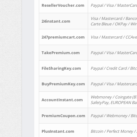
ResellerVoucher.com
Paypal / Visa / MasterCar
Visa / Mastercard / Banco
24instant.com
Carte Bleue / OKPay / Wi
247premiumcart.com
Visa / Mastercard / CCAv
TakePremium.com
Paypal / Visa / MasterCar
FileSharingKey.com
Paypal / Credit Card / Bitc
BuyPremiumKey.com
Paypal / Visa / Masterca
Webmoney / Coingate (BTC
AccountInstant.com
SafetyPay, EUROPEAN Bank
PremiumCoupon.com
Paypal / Webmoney / Bitc
PlusInstant.com
Bitcoin / Perfect Money /