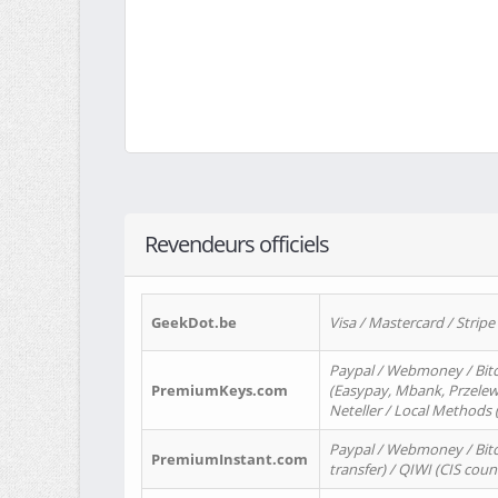
Revendeurs officiels
GeekDot.be
Visa / Mastercard / Stripe
Paypal / Webmoney / Bitc
PremiumKeys.com
(Easypay, Mbank, Przelewy2
Neteller / Local Methods
Paypal / Webmoney / Bitc
PremiumInstant.com
transfer) / QIWI (CIS coun