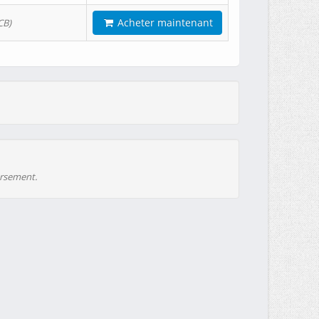
Acheter maintenant
CB)
ursement.