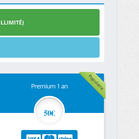
LLIMITÉ)
Populaire
Premium 1 an
50€