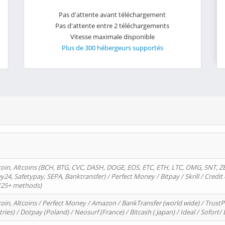
Pas d'attente avant téléchargement
Pas d'attente entre 2 téléchargements
Vitesse maximale disponible
Plus de 300 hébergeurs supportés
oin, Altcoins (BCH, BTG, CVC, DASH, DOGE, EOS, ETC, ETH, LTC, OMG, SNT, Z
4, Safetypay, SEPA, Banktransfer) / Perfect Money / Bitpay / Skrill / Credit 
 (25+ methods)
oin, Altcoins / Perfect Money / Amazon / BankTransfer (world wide) / Trus
tries) / Dotpay (Poland) / Neosurf (France) / Bitcash ( Japan) / Ideal / Sofort