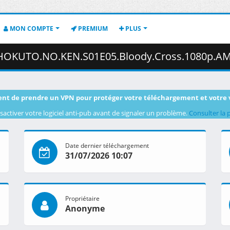
MON COMPTE
PREMIUM
PLUS
05.Bloody.Cross.1080p.AMZN.WEB-DL.DUAL.DDP2.0.H.264.MSubs-ToonsHub.mkv.003
nt de prendre un VPN pour protéger votre téléchargement et votre 
sactiver votre logiciel anti-pub avant de signaler un problème.
Consulter la 
Date dernier téléchargement
31/07/2026 10:07
Propriétaire
Anonyme