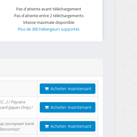
Pas d'attente avant téléchargement
Pas d'attente entre 2 téléchargements
Vitesse maximale disponible
Plus de 300 hébergeurs supportés
Acheter maintenant
EC…) / Paysera
Acheter maintenant
card (Japan Only) /
tPay (european bank
Acheter maintenant
/ Bancontact