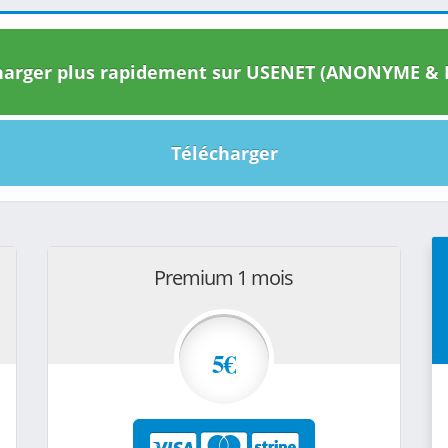
arger plus rapidement sur USENET (ANONYME & I
Télécharger
Premium 1 mois
5€