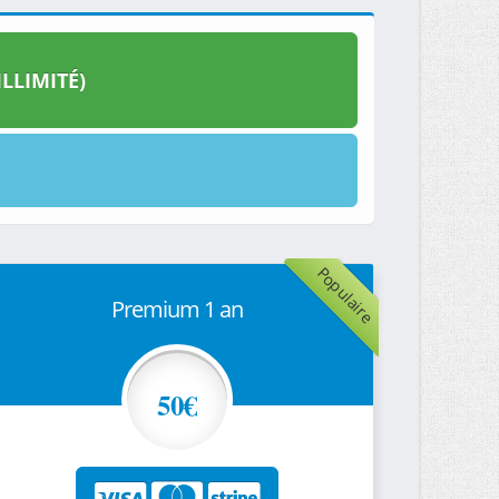
LLIMITÉ)
Populaire
Premium 1 an
50€