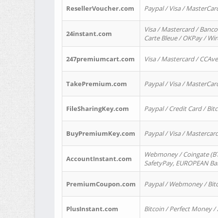
ResellerVoucher.com
Paypal / Visa / MasterCar
Visa / Mastercard / Banco
24instant.com
Carte Bleue / OKPay / Wi
247premiumcart.com
Visa / Mastercard / CCAv
TakePremium.com
Paypal / Visa / MasterCar
FileSharingKey.com
Paypal / Credit Card / Bitc
BuyPremiumKey.com
Paypal / Visa / Masterca
Webmoney / Coingate (BTC
AccountInstant.com
SafetyPay, EUROPEAN Bank
PremiumCoupon.com
Paypal / Webmoney / Bitc
PlusInstant.com
Bitcoin / Perfect Money /