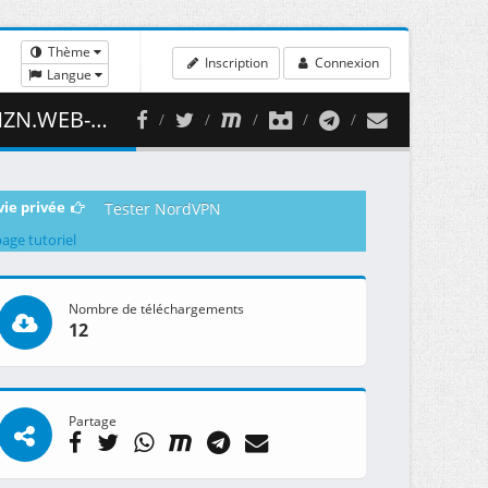
Thème
Inscription
Connexion
Langue
 ( 428.95 MB )
vie privée
Tester NordVPN
page tutoriel
Nombre de téléchargements
12
Partage