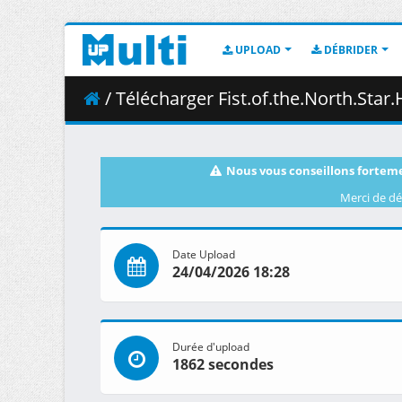
UPLOAD
DÉBRIDER
/ Télécharger Fist.of.the.North.Star.HOKUTO.NO.KEN.S01E
Nous vous conseillons forteme
Merci de dé
Date Upload
24/04/2026 18:28
Durée d'upload
1862 secondes