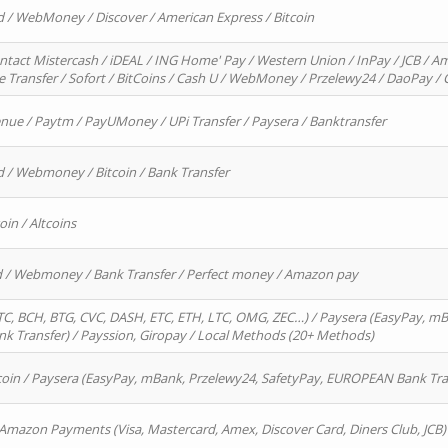
d / WebMoney / Discover / American Express / Bitcoin
ntact Mistercash / iDEAL / ING Home' Pay / Western Union / InPay / JCB / Am
re Transfer / Sofort / BitCoins / Cash U / WebMoney / Przelewy24 / DaoPay 
enue / Paytm / PayUMoney / UPi Transfer / Paysera / Banktransfer
d / Webmoney / Bitcoin / Bank Transfer
oin / Altcoins
rd / Webmoney / Bank Transfer / Perfect money / Amazon pay
, BCH, BTG, CVC, DASH, ETC, ETH, LTC, OMG, ZEC…) / Paysera (EasyPay, mB
 Transfer) / Payssion, Giropay / Local Methods (20+ Methods)
oin / Paysera (EasyPay, mBank, Przelewy24, SafetyPay, EUROPEAN Bank Transf
 Amazon Payments (Visa, Mastercard, Amex, Discover Card, Diners Club, JCB)