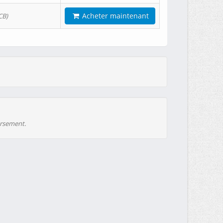
Acheter maintenant
CB)
ursement.