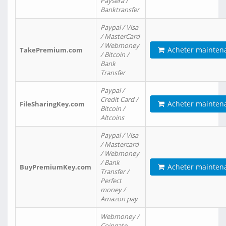
Paysera /
Banktransfer
Paypal / Visa
/ MasterCard
/ Webmoney
Acheter mainten
TakePremium.com
/ Bitcoin /
Bank
Transfer
Paypal /
Credit Card /
Acheter mainten
FileSharingKey.com
Bitcoin /
Altcoins
Paypal / Visa
/ Mastercard
/ Webmoney
/ Bank
Acheter mainten
BuyPremiumKey.com
Transfer /
Perfect
money /
Amazon pay
Webmoney /
Coingate