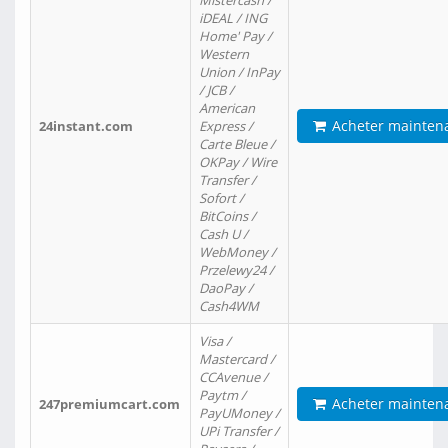
Mistercash /
iDEAL / ING
Home' Pay /
Western
Union / InPay
/ JCB /
American
Acheter mainten
24instant.com
Express /
Carte Bleue /
OKPay / Wire
Transfer /
Sofort /
BitCoins /
Cash U /
WebMoney /
Przelewy24 /
DaoPay /
Cash4WM
Visa /
Mastercard /
CCAvenue /
Paytm /
Acheter mainten
247premiumcart.com
PayUMoney /
UPi Transfer /