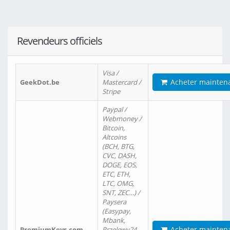
Revendeurs officiels
Visa /
Acheter mainten
GeekDot.be
Mastercard /
Stripe
Paypal /
Webmoney /
Bitcoin,
Altcoins
(BCH, BTG,
CVC, DASH,
DOGE, EOS,
ETC, ETH,
LTC, OMG,
SNT, ZEC…) /
Paysera
(Easypay,
Mbank,
Acheter mainten
PremiumKeys.com
Przelewy24,