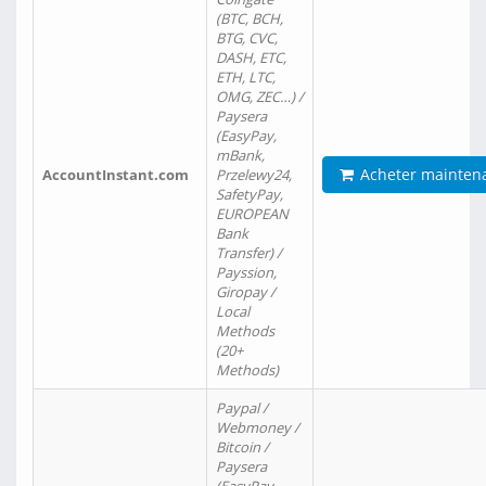
(BTC, BCH,
BTG, CVC,
DASH, ETC,
ETH, LTC,
OMG, ZEC…) /
Paysera
(EasyPay,
mBank,
Acheter mainten
AccountInstant.com
Przelewy24,
SafetyPay,
EUROPEAN
Bank
Transfer) /
Payssion,
Giropay /
Local
Methods
(20+
Methods)
Paypal /
Webmoney /
Bitcoin /
Paysera