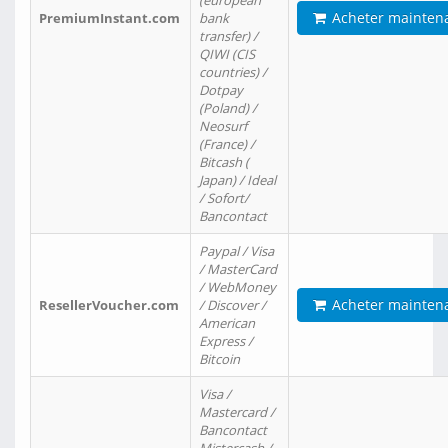
(european
Acheter mainten
PremiumInstant.com
bank
transfer) /
QIWI (CIS
countries) /
Dotpay
(Poland) /
Neosurf
(France) /
Bitcash (
Japan) / Ideal
/ Sofort/
Bancontact
Paypal / Visa
/ MasterCard
/ WebMoney
Acheter mainten
ResellerVoucher.com
/ Discover /
American
Express /
Bitcoin
Visa /
Mastercard /
Bancontact