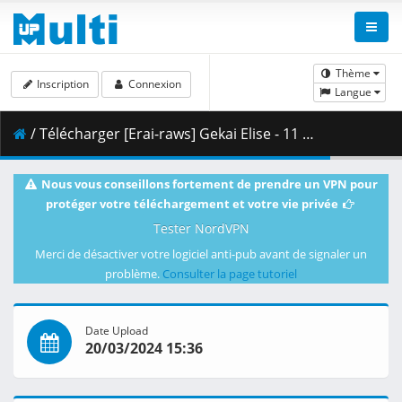
Thème
Inscription
Connexion
Langue
/ Télécharger [Erai-raws] Gekai Elise - 11 [1080p][Multiple Subtitle][AA7C1D0C].mkv.003 ( 462.40 MB )
Nous vous conseillons fortement de prendre un VPN pour
protéger votre téléchargement et votre vie privée
Tester NordVPN
Merci de désactiver votre logiciel anti-pub avant de signaler un
problème.
Consulter la page tutoriel
Date Upload
20/03/2024 15:36