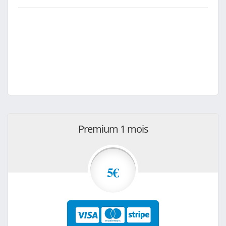
Premium 1 mois
5€