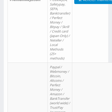
Safetypay,
SEPA,
Banktransfer)
/ Perfect
Money /
Bitpay / Skrill
/ Credit card
(Japan Only) /
Neteller /
Local
Methods
(25+
methods)
Paypal /
Webmoney /
Bitcoin,
Altcoins /
Perfect
Money /
Amazon /
BankTransfer
(world wide) /
TrustPay