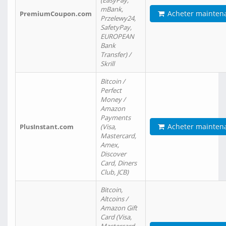
(EasyPay,
mBank,
Acheter mainten
PremiumCoupon.com
Przelewy24,
SafetyPay,
EUROPEAN
Bank
Transfer) /
Skrill
Bitcoin /
Perfect
Money /
Amazon
Payments
Acheter mainten
PlusInstant.com
(Visa,
Mastercard,
Amex,
Discover
Card, Diners
Club, JCB)
Bitcoin,
Altcoins /
Amazon Gift
Card (Visa,