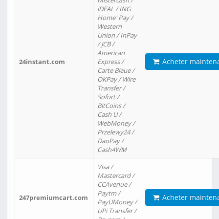
Mistercash /
iDEAL / ING
Home' Pay /
Western
Union / InPay
/ JCB /
American
Acheter mainten
24instant.com
Express /
Carte Bleue /
OKPay / Wire
Transfer /
Sofort /
BitCoins /
Cash U /
WebMoney /
Przelewy24 /
DaoPay /
Cash4WM
Visa /
Mastercard /
CCAvenue /
Paytm /
Acheter mainten
247premiumcart.com
PayUMoney /
UPi Transfer /