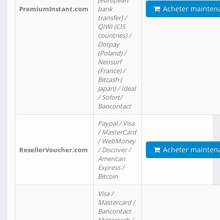
(european
Acheter mainten
PremiumInstant.com
bank
transfer) /
QIWI (CIS
countries) /
Dotpay
(Poland) /
Neosurf
(France) /
Bitcash (
Japan) / Ideal
/ Sofort/
Bancontact
Paypal / Visa
/ MasterCard
/ WebMoney
Acheter mainten
ResellerVoucher.com
/ Discover /
American
Express /
Bitcoin
Visa /
Mastercard /
Bancontact