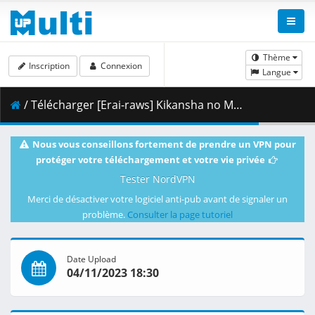
Thème
Inscription
Connexion
Langue
/ Télécharger [Erai-raws] Kikansha no Mahou wa Tokubetsu Desu - 05 [720p][Multiple Subtitle][70BDBBFA].mkv.002 ( 351.76 MB )
Nous vous conseillons fortement de prendre un VPN pour
protéger votre téléchargement et votre vie privée
Tester NordVPN
Merci de désactiver votre logiciel anti-pub avant de signaler un
problème.
Consulter la page tutoriel
Date Upload
04/11/2023 18:30