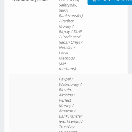
Safetypay,
SEPA,
Banktransfer)
/ Perfect
Money /
Bitpay / Skrill
/ Credit card
(Japan Only) /
Neteller /
Local
Methods
(25+
methods)
Paypal /
Webmoney /
Bitcoin,
Altcoins /
Perfect
Money /
Amazon /
BankTransfer
(world wide) /
TrustPay