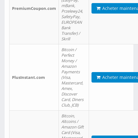
(EasyPay,
mBank,
Acheter mainten
PremiumCoupon.com
Przelewy24,
SafetyPay,
EUROPEAN
Bank
Transfer) /
Skrill
Bitcoin /
Perfect
Money /
Amazon
Payments
Acheter mainten
PlusInstant.com
(Visa,
Mastercard,
Amex,
Discover
Card, Diners
Club, JCB)
Bitcoin,
Altcoins /
Amazon Gift
Card (Visa,