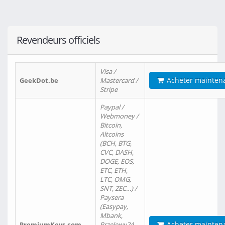
Revendeurs officiels
Visa /
Acheter mainten
GeekDot.be
Mastercard /
Stripe
Paypal /
Webmoney /
Bitcoin,
Altcoins
(BCH, BTG,
CVC, DASH,
DOGE, EOS,
ETC, ETH,
LTC, OMG,
SNT, ZEC…) /
Paysera
(Easypay,
Mbank,
Acheter mainten
PremiumKeys.com
Przelewy24,