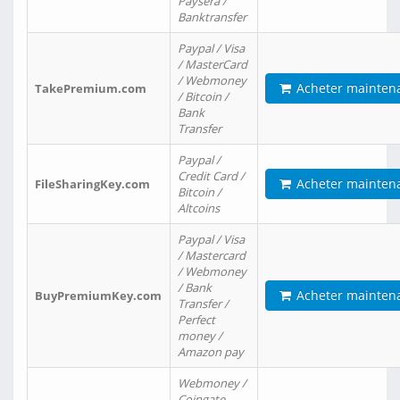
Paysera /
Banktransfer
Paypal / Visa
/ MasterCard
/ Webmoney
Acheter mainten
TakePremium.com
/ Bitcoin /
Bank
Transfer
Paypal /
Credit Card /
Acheter mainten
FileSharingKey.com
Bitcoin /
Altcoins
Paypal / Visa
/ Mastercard
/ Webmoney
/ Bank
Acheter mainten
BuyPremiumKey.com
Transfer /
Perfect
money /
Amazon pay
Webmoney /
Coingate