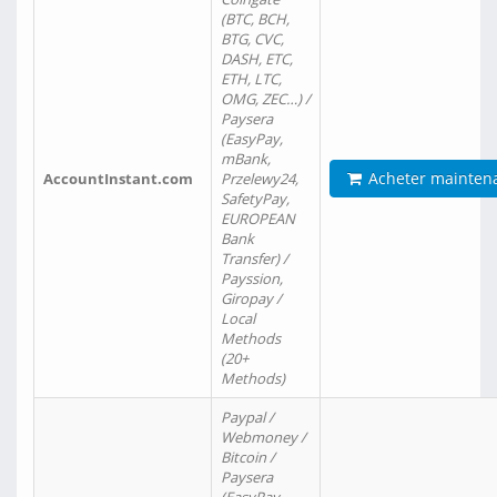
(BTC, BCH,
BTG, CVC,
DASH, ETC,
ETH, LTC,
OMG, ZEC…) /
Paysera
(EasyPay,
mBank,
Acheter mainten
AccountInstant.com
Przelewy24,
SafetyPay,
EUROPEAN
Bank
Transfer) /
Payssion,
Giropay /
Local
Methods
(20+
Methods)
Paypal /
Webmoney /
Bitcoin /
Paysera