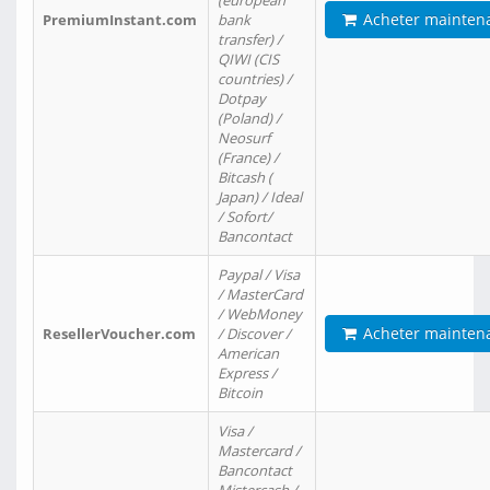
(european
Acheter mainten
PremiumInstant.com
bank
transfer) /
QIWI (CIS
countries) /
Dotpay
(Poland) /
Neosurf
(France) /
Bitcash (
Japan) / Ideal
/ Sofort/
Bancontact
Paypal / Visa
/ MasterCard
/ WebMoney
Acheter mainten
ResellerVoucher.com
/ Discover /
American
Express /
Bitcoin
Visa /
Mastercard /
Bancontact