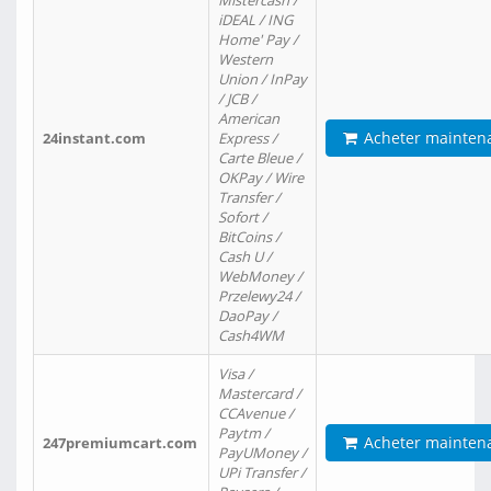
Mistercash /
iDEAL / ING
Home' Pay /
Western
Union / InPay
/ JCB /
American
Acheter mainten
24instant.com
Express /
Carte Bleue /
OKPay / Wire
Transfer /
Sofort /
BitCoins /
Cash U /
WebMoney /
Przelewy24 /
DaoPay /
Cash4WM
Visa /
Mastercard /
CCAvenue /
Paytm /
Acheter mainten
247premiumcart.com
PayUMoney /
UPi Transfer /