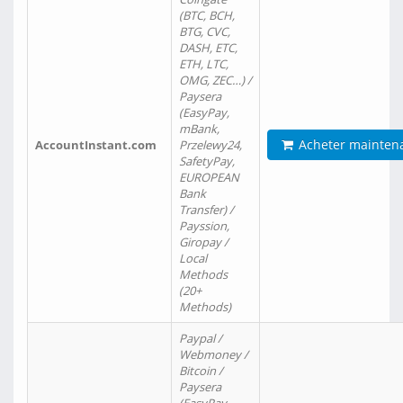
(BTC, BCH,
BTG, CVC,
DASH, ETC,
ETH, LTC,
OMG, ZEC…) /
Paysera
(EasyPay,
mBank,
Acheter mainten
AccountInstant.com
Przelewy24,
SafetyPay,
EUROPEAN
Bank
Transfer) /
Payssion,
Giropay /
Local
Methods
(20+
Methods)
Paypal /
Webmoney /
Bitcoin /
Paysera