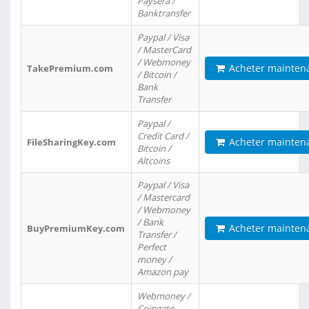
Paysera /
Banktransfer
Paypal / Visa
/ MasterCard
/ Webmoney
Acheter mainten
TakePremium.com
/ Bitcoin /
Bank
Transfer
Paypal /
Credit Card /
Acheter mainten
FileSharingKey.com
Bitcoin /
Altcoins
Paypal / Visa
/ Mastercard
/ Webmoney
/ Bank
Acheter mainten
BuyPremiumKey.com
Transfer /
Perfect
money /
Amazon pay
Webmoney /
Coingate