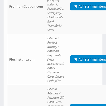
(EasyPay,
mBank,
Acheter mainten
PremiumCoupon.com
Przelewy24,
SafetyPay,
EUROPEAN
Bank
Transfer) /
Skrill
Bitcoin /
Perfect
Money /
Amazon
Payments
Acheter mainten
PlusInstant.com
(Visa,
Mastercard,
Amex,
Discover
Card, Diners
Club, JCB)
Bitcoin,
Altcoins /
Amazon Gift
Card (Visa,