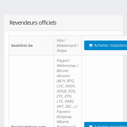
Revendeurs officiels
Visa /
Acheter mainten
GeekDot.be
Mastercard /
Stripe
Paypal /
Webmoney /
Bitcoin,
Altcoins
(BCH, BTG,
CVC, DASH,
DOGE, EOS,
ETC, ETH,
LTC, OMG,
SNT, ZEC…) /
Paysera
(Easypay,
Mbank,
Acheter mainten
PremiumKeys.com
Przelewy24,