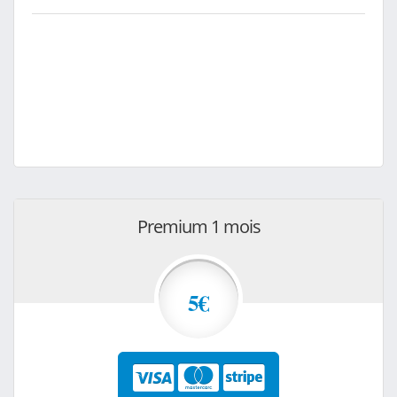
Premium 1 mois
5€