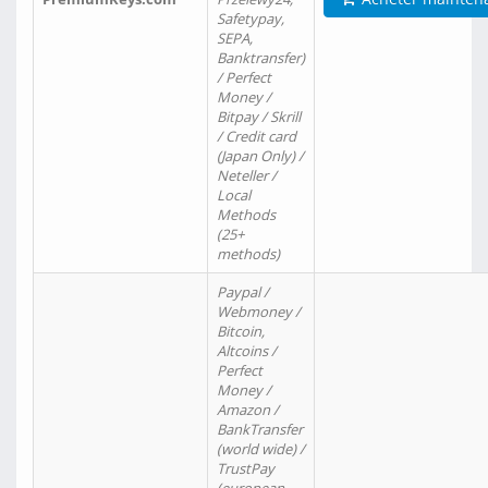
Safetypay,
SEPA,
Banktransfer)
/ Perfect
Money /
Bitpay / Skrill
/ Credit card
(Japan Only) /
Neteller /
Local
Methods
(25+
methods)
Paypal /
Webmoney /
Bitcoin,
Altcoins /
Perfect
Money /
Amazon /
BankTransfer
(world wide) /
TrustPay