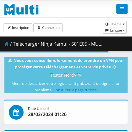
Thème
Inscription
Connexion
Langue
/ Télécharger Ninja Kamui - S01E05 - MULTi 1080p WEB H.264 -NanDesuKa (HMAX).mkv.001 ( 497.88 MB )
Nous vous conseillons fortement de prendre un VPN pour
protéger votre téléchargement et votre vie privée
Tester NordVPN
Merci de désactiver votre logiciel anti-pub avant de signaler un
problème.
Consulter la page tutoriel
Date Upload
28/03/2024 01:26