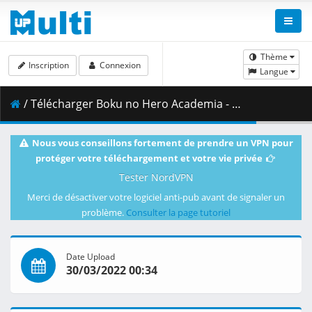
Thème
Inscription
Connexion
Langue
/ Télécharger Boku no Hero Academia - S05E08 - UNCUT 1080p WEB H.264 -NanDesuKa (FUNi).mkv.001 ( 388.91 MB )
Nous vous conseillons fortement de prendre un VPN pour
protéger votre téléchargement et votre vie privée
Tester NordVPN
Merci de désactiver votre logiciel anti-pub avant de signaler un
problème.
Consulter la page tutoriel
Date Upload
30/03/2022 00:34