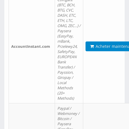
(BTC, BCH,
BTG, CVC,
DASH, ETC,
ETH, LTC,
OMG, ZEC…) /
Paysera
(EasyPay,
mBank,
Acheter mainten
AccountInstant.com
Przelewy24,
SafetyPay,
EUROPEAN
Bank
Transfer) /
Payssion,
Giropay /
Local
Methods
(20+
Methods)
Paypal /
Webmoney /
Bitcoin /
Paysera