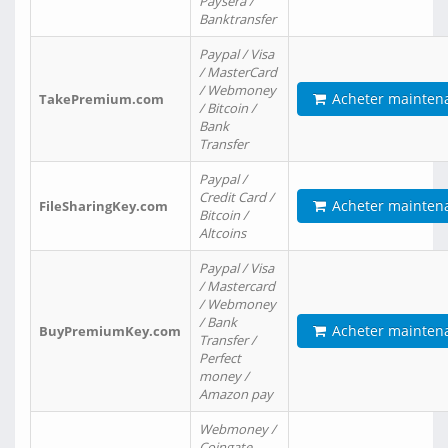
Paysera /
Banktransfer
Paypal / Visa
/ MasterCard
/ Webmoney
Acheter mainten
TakePremium.com
/ Bitcoin /
Bank
Transfer
Paypal /
Credit Card /
Acheter mainten
FileSharingKey.com
Bitcoin /
Altcoins
Paypal / Visa
/ Mastercard
/ Webmoney
/ Bank
Acheter mainten
BuyPremiumKey.com
Transfer /
Perfect
money /
Amazon pay
Webmoney /
Coingate