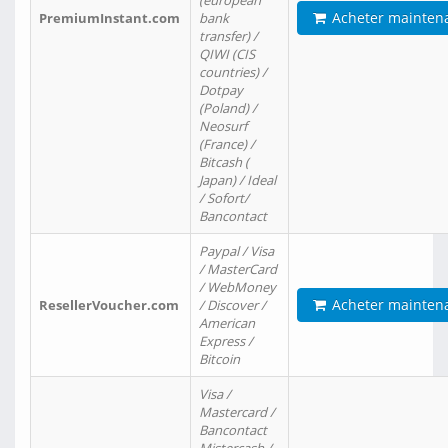
(european
Acheter mainten
PremiumInstant.com
bank
transfer) /
QIWI (CIS
countries) /
Dotpay
(Poland) /
Neosurf
(France) /
Bitcash (
Japan) / Ideal
/ Sofort/
Bancontact
Paypal / Visa
/ MasterCard
/ WebMoney
Acheter mainten
ResellerVoucher.com
/ Discover /
American
Express /
Bitcoin
Visa /
Mastercard /
Bancontact