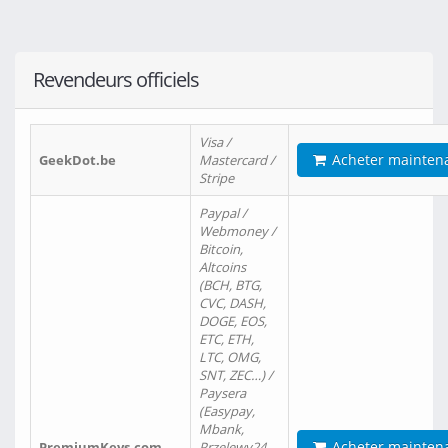
Revendeurs officiels
Visa /
Acheter mainten
GeekDot.be
Mastercard /
Stripe
Paypal /
Webmoney /
Bitcoin,
Altcoins
(BCH, BTG,
CVC, DASH,
DOGE, EOS,
ETC, ETH,
LTC, OMG,
SNT, ZEC…) /
Paysera
(Easypay,
Mbank,
Acheter mainten
PremiumKeys.com
Przelewy24,