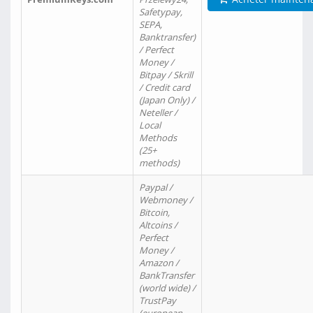
Safetypay,
SEPA,
Banktransfer)
/ Perfect
Money /
Bitpay / Skrill
/ Credit card
(Japan Only) /
Neteller /
Local
Methods
(25+
methods)
Paypal /
Webmoney /
Bitcoin,
Altcoins /
Perfect
Money /
Amazon /
BankTransfer
(world wide) /
TrustPay