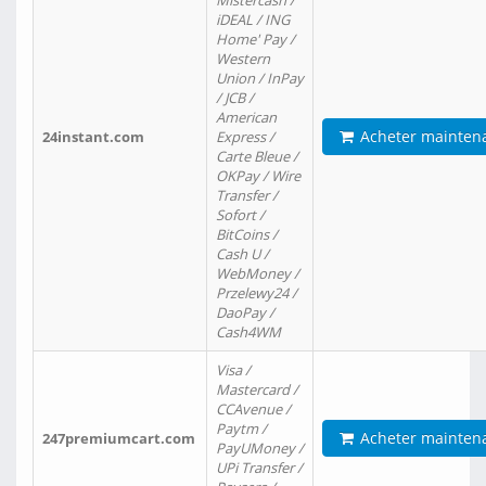
Mistercash /
iDEAL / ING
Home' Pay /
Western
Union / InPay
/ JCB /
American
Acheter mainten
24instant.com
Express /
Carte Bleue /
OKPay / Wire
Transfer /
Sofort /
BitCoins /
Cash U /
WebMoney /
Przelewy24 /
DaoPay /
Cash4WM
Visa /
Mastercard /
CCAvenue /
Paytm /
Acheter mainten
247premiumcart.com
PayUMoney /
UPi Transfer /