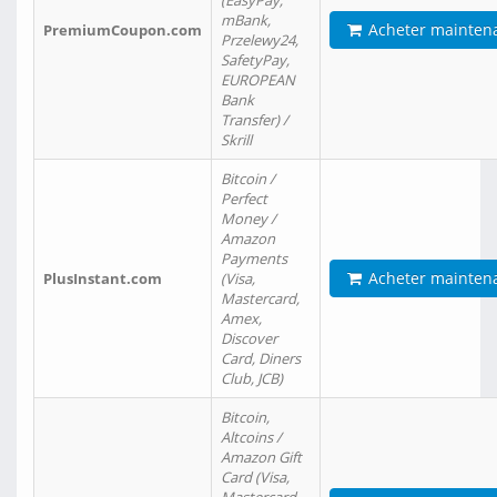
(EasyPay,
mBank,
Acheter mainten
PremiumCoupon.com
Przelewy24,
SafetyPay,
EUROPEAN
Bank
Transfer) /
Skrill
Bitcoin /
Perfect
Money /
Amazon
Payments
Acheter mainten
PlusInstant.com
(Visa,
Mastercard,
Amex,
Discover
Card, Diners
Club, JCB)
Bitcoin,
Altcoins /
Amazon Gift
Card (Visa,