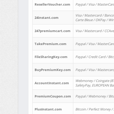
ResellerVoucher.com
Paypal / Visa / MasterCar
Visa / Mastercard / Banco
24instant.com
Carte Bleue / OKPay / Wi
247premiumcart.com
Visa / Mastercard / CCAv
TakePremium.com
Paypal / Visa / MasterCar
FileSharingKey.com
Paypal / Credit Card / Bitc
BuyPremiumKey.com
Paypal / Visa / Masterca
Webmoney / Coingate (BTC
AccountInstant.com
SafetyPay, EUROPEAN Bank
PremiumCoupon.com
Paypal / Webmoney / Bitc
PlusInstant.com
Bitcoin / Perfect Money /