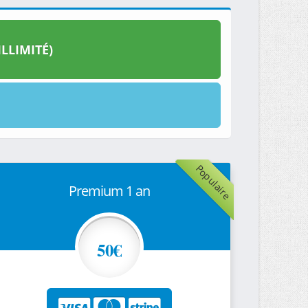
LLIMITÉ)
Populaire
Premium 1 an
50€