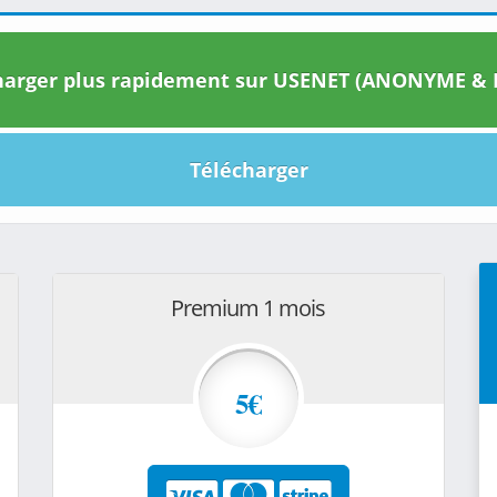
arger plus rapidement sur USENET (ANONYME & I
Télécharger
Premium 1 mois
5€