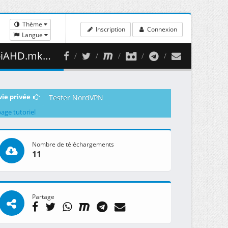
Thème
Inscription
Connexion
Langue
409.93 MB )
vie privée
Tester NordVPN
page tutoriel
Nombre de téléchargements
11
Partage