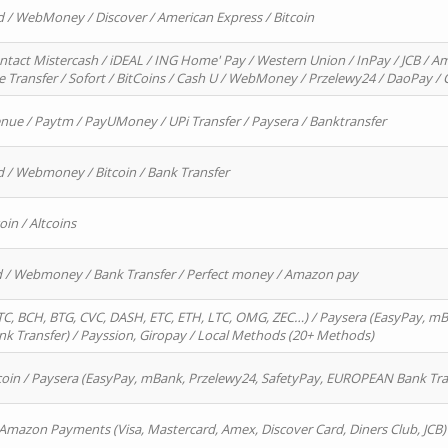
d / WebMoney / Discover / American Express / Bitcoin
ntact Mistercash / iDEAL / ING Home' Pay / Western Union / InPay / JCB / Am
re Transfer / Sofort / BitCoins / Cash U / WebMoney / Przelewy24 / DaoPay 
enue / Paytm / PayUMoney / UPi Transfer / Paysera / Banktransfer
d / Webmoney / Bitcoin / Bank Transfer
oin / Altcoins
rd / Webmoney / Bank Transfer / Perfect money / Amazon pay
, BCH, BTG, CVC, DASH, ETC, ETH, LTC, OMG, ZEC…) / Paysera (EasyPay, mB
 Transfer) / Payssion, Giropay / Local Methods (20+ Methods)
oin / Paysera (EasyPay, mBank, Przelewy24, SafetyPay, EUROPEAN Bank Transf
 Amazon Payments (Visa, Mastercard, Amex, Discover Card, Diners Club, JCB)