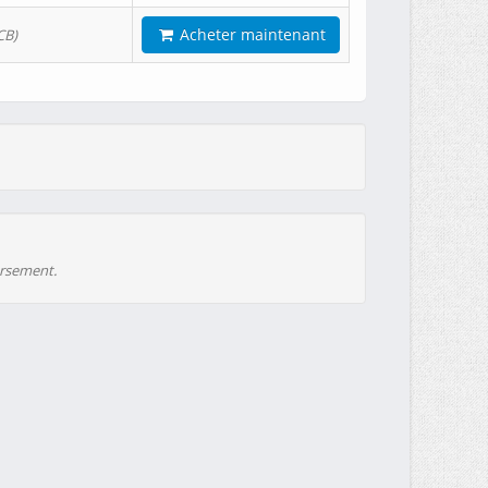
Acheter maintenant
CB)
ursement.