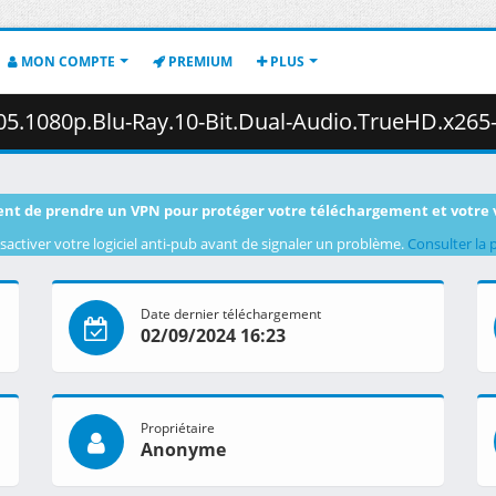
MON COMPTE
PREMIUM
PLUS
.Blu-Ray.10-Bit.Dual-Audio.TrueHD.x265-iAHD.mkv.004 ( 
nt de prendre un VPN pour protéger votre téléchargement et votre 
sactiver votre logiciel anti-pub avant de signaler un problème.
Consulter la 
Date dernier téléchargement
02/09/2024 16:23
Propriétaire
Anonyme