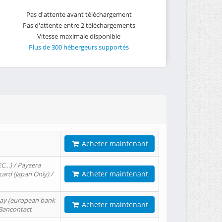
Pas d'attente avant téléchargement
Pas d'attente entre 2 téléchargements
Vitesse maximale disponible
Plus de 300 hébergeurs supportés
Acheter maintenant
EC…) / Paysera
Acheter maintenant
card (Japan Only) /
tPay (european bank
Acheter maintenant
/ Bancontact