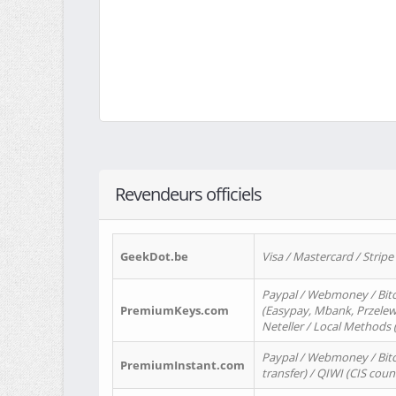
Revendeurs officiels
GeekDot.be
Visa / Mastercard / Stripe
Paypal / Webmoney / Bitc
PremiumKeys.com
(Easypay, Mbank, Przelewy2
Neteller / Local Methods
Paypal / Webmoney / Bitc
PremiumInstant.com
transfer) / QIWI (CIS coun