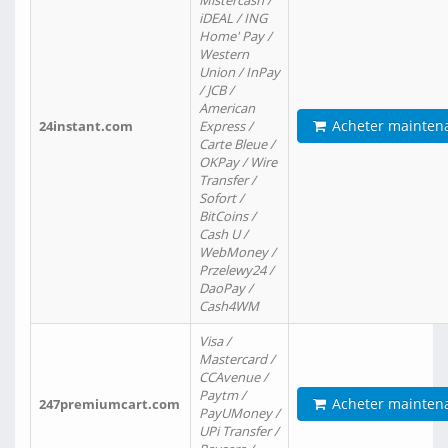
Mistercash /
iDEAL / ING
Home' Pay /
Western
Union / InPay
/ JCB /
American
Acheter mainten
24instant.com
Express /
Carte Bleue /
OKPay / Wire
Transfer /
Sofort /
BitCoins /
Cash U /
WebMoney /
Przelewy24 /
DaoPay /
Cash4WM
Visa /
Mastercard /
CCAvenue /
Paytm /
Acheter mainten
247premiumcart.com
PayUMoney /
UPi Transfer /