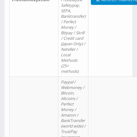
Safetypay,
SEPA,
Banktransfer)
/ Perfect
Money /
Bitpay / Skrill
/ Credit card
(Japan Only) /
Neteller /
Local
Methods
(25+
methods)
Paypal /
Webmoney /
Bitcoin,
Altcoins /
Perfect
Money /
Amazon /
BankTransfer
(world wide) /
TrustPay