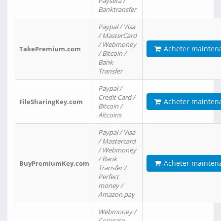
Paysera /
Banktransfer
Paypal / Visa
/ MasterCard
/ Webmoney
Acheter mainten
TakePremium.com
/ Bitcoin /
Bank
Transfer
Paypal /
Credit Card /
Acheter mainten
FileSharingKey.com
Bitcoin /
Altcoins
Paypal / Visa
/ Mastercard
/ Webmoney
/ Bank
Acheter mainten
BuyPremiumKey.com
Transfer /
Perfect
money /
Amazon pay
Webmoney /
Coingate