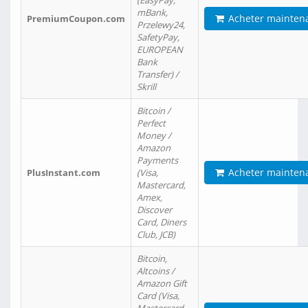
(EasyPay,
mBank,
Acheter mainten
PremiumCoupon.com
Przelewy24,
SafetyPay,
EUROPEAN
Bank
Transfer) /
Skrill
Bitcoin /
Perfect
Money /
Amazon
Payments
Acheter mainten
PlusInstant.com
(Visa,
Mastercard,
Amex,
Discover
Card, Diners
Club, JCB)
Bitcoin,
Altcoins /
Amazon Gift
Card (Visa,