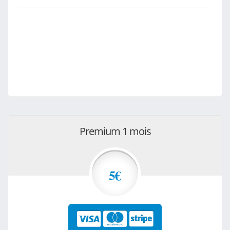
Premium 1 mois
5€