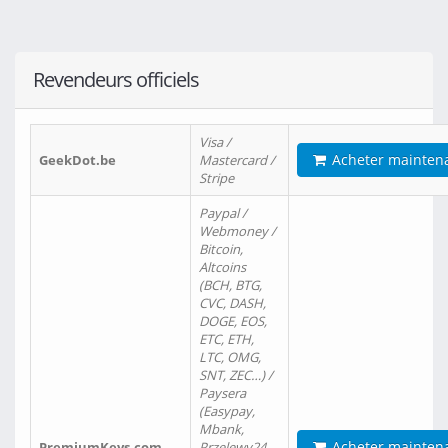
Revendeurs officiels
Visa /
Acheter mainten
GeekDot.be
Mastercard /
Stripe
Paypal /
Webmoney /
Bitcoin,
Altcoins
(BCH, BTG,
CVC, DASH,
DOGE, EOS,
ETC, ETH,
LTC, OMG,
SNT, ZEC…) /
Paysera
(Easypay,
Mbank,
Acheter mainten
PremiumKeys.com
Przelewy24,