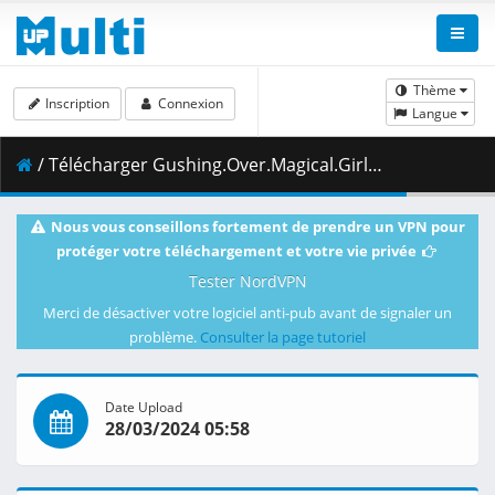
Thème
Inscription
Connexion
Langue
/ Télécharger Gushing.Over.Magical.Girls.S01E09.E9.00-Gushing.Over.Pop.Idols.1080p.HIDI.WEB-DL.AAC2.0.H.264-VARYG.mkv.001 ( 463.62 MB )
Nous vous conseillons fortement de prendre un VPN pour
protéger votre téléchargement et votre vie privée
Tester NordVPN
Merci de désactiver votre logiciel anti-pub avant de signaler un
problème.
Consulter la page tutoriel
Date Upload
28/03/2024 05:58