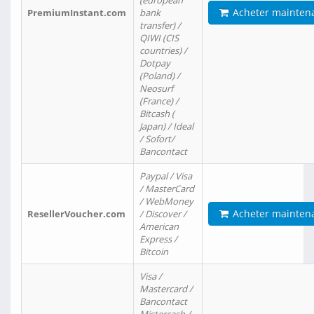
(european
Acheter mainten
PremiumInstant.com
bank
transfer) /
QIWI (CIS
countries) /
Dotpay
(Poland) /
Neosurf
(France) /
Bitcash (
Japan) / Ideal
/ Sofort/
Bancontact
Paypal / Visa
/ MasterCard
/ WebMoney
Acheter mainten
ResellerVoucher.com
/ Discover /
American
Express /
Bitcoin
Visa /
Mastercard /
Bancontact