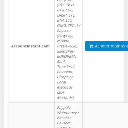
(BTC, BCH,
BTG, CVC,
DASH, ETC,
ETH, LTC,
OMG, ZEC…) /
Paysera
(EasyPay,
mBank,
Acheter mainten
AccountInstant.com
Przelewy24,
SafetyPay,
EUROPEAN
Bank
Transfer) /
Payssion,
Giropay /
Local
Methods
(20+
Methods)
Paypal /
Webmoney /
Bitcoin /
Paysera