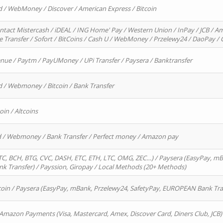
d / WebMoney / Discover / American Express / Bitcoin
ntact Mistercash / iDEAL / ING Home' Pay / Western Union / InPay / JCB / Am
re Transfer / Sofort / BitCoins / Cash U / WebMoney / Przelewy24 / DaoPay 
enue / Paytm / PayUMoney / UPi Transfer / Paysera / Banktransfer
d / Webmoney / Bitcoin / Bank Transfer
oin / Altcoins
rd / Webmoney / Bank Transfer / Perfect money / Amazon pay
, BCH, BTG, CVC, DASH, ETC, ETH, LTC, OMG, ZEC…) / Paysera (EasyPay, mB
 Transfer) / Payssion, Giropay / Local Methods (20+ Methods)
oin / Paysera (EasyPay, mBank, Przelewy24, SafetyPay, EUROPEAN Bank Transf
 Amazon Payments (Visa, Mastercard, Amex, Discover Card, Diners Club, JCB)