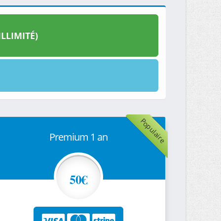
LLIMITÉ)
Populaire
Premium 1 an
50€