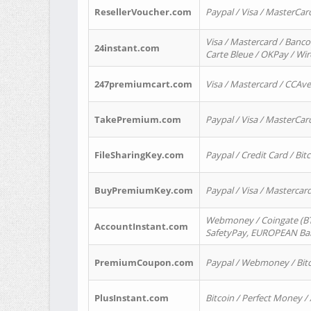
ResellerVoucher.com
Paypal / Visa / MasterCar
Visa / Mastercard / Banco
24instant.com
Carte Bleue / OKPay / Wi
247premiumcart.com
Visa / Mastercard / CCAv
TakePremium.com
Paypal / Visa / MasterCar
FileSharingKey.com
Paypal / Credit Card / Bitc
BuyPremiumKey.com
Paypal / Visa / Masterca
Webmoney / Coingate (BTC
AccountInstant.com
SafetyPay, EUROPEAN Bank
PremiumCoupon.com
Paypal / Webmoney / Bitc
PlusInstant.com
Bitcoin / Perfect Money /