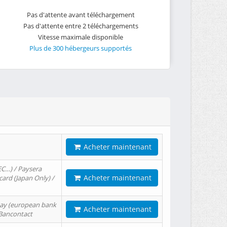
Pas d'attente avant téléchargement
Pas d'attente entre 2 téléchargements
Vitesse maximale disponible
Plus de 300 hébergeurs supportés
Acheter maintenant
EC…) / Paysera
Acheter maintenant
card (Japan Only) /
tPay (european bank
Acheter maintenant
/ Bancontact