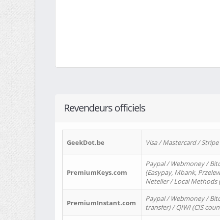
Revendeurs officiels
GeekDot.be
Visa / Mastercard / Stripe
Paypal / Webmoney / Bitc
PremiumKeys.com
(Easypay, Mbank, Przelewy2
Neteller / Local Methods
Paypal / Webmoney / Bitc
PremiumInstant.com
transfer) / QIWI (CIS coun