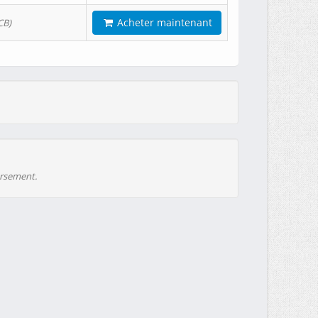
Acheter maintenant
CB)
ursement.