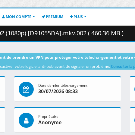
MON COMPTE
PREMIUM
PLUS
 02 (1080p) [D91055DA].mkv.002 ( 460.36 MB )
nt de prendre un VPN pour protéger votre téléchargement et votre 
sactiver votre logiciel anti-pub avant de signaler un problème.
Consulter la 
Date dernier téléchargement
30/07/2026 08:33
Propriétaire
Anonyme