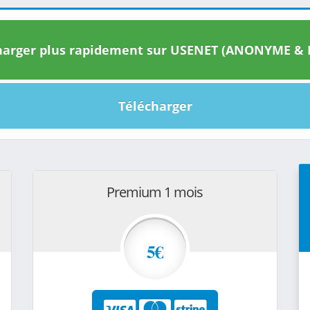
arger plus rapidement sur USENET (ANONYME & I
Télécharger
Premium 1 mois
5€