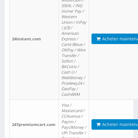
Mistercash /
iDEAL / ING
Home' Pay /
Western
Union / InPay
/ JCB /
American
Acheter mainten
24instant.com
Express /
Carte Bleue /
OKPay / Wire
Transfer /
Sofort /
BitCoins /
Cash U /
WebMoney /
Przelewy24 /
DaoPay /
Cash4WM
Visa /
Mastercard /
CCAvenue /
Paytm /
Acheter mainten
247premiumcart.com
PayUMoney /
UPi Transfer /