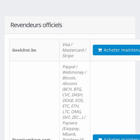
Revendeurs officiels
Visa /
Acheter mainten
GeekDot.be
Mastercard /
Stripe
Paypal /
Webmoney /
Bitcoin,
Altcoins
(BCH, BTG,
CVC, DASH,
DOGE, EOS,
ETC, ETH,
LTC, OMG,
SNT, ZEC…) /
Paysera
(Easypay,
Mbank,
Acheter mainten
PremiumKeys.com
Przelewy24,