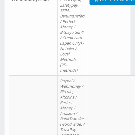
Safetypay,
SEPA,
Banktransfer)
/ Perfect
Money /
Bitpay / Skrill
/ Credit card
(Japan Only) /
Neteller /
Local
Methods
(25+
methods)
Paypal /
Webmoney /
Bitcoin,
Altcoins /
Perfect
Money /
Amazon /
BankTransfer
(world wide) /
TrustPay