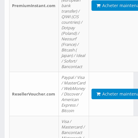
(european
Acheter mainten
PremiumInstant.com
bank
transfer) /
QIWI (CIS
countries) /
Dotpay
(Poland) /
Neosurf
(France) /
Bitcash (
Japan) / Ideal
/ Sofort/
Bancontact
Paypal / Visa
/ MasterCard
/ WebMoney
Acheter mainten
ResellerVoucher.com
/ Discover /
American
Express /
Bitcoin
Visa /
Mastercard /
Bancontact