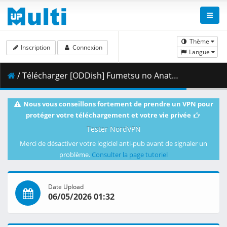
Thème
Inscription
Connexion
Langue
/ Télécharger [ODDish] Fumetsu no Anata e - S03E20 (WEB 1080p H.264 AAC 2.0) [BD9702BD].mkv.001 ( 499.28 MB )
Nous vous conseillons fortement de prendre un VPN pour
protéger votre téléchargement et votre vie privée
Tester NordVPN
Merci de désactiver votre logiciel anti-pub avant de signaler un
problème.
Consulter la page tutoriel
Date Upload
06/05/2026 01:32