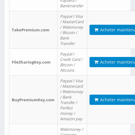
Paysera /
Banktransfer
Paypal / Visa
/ MasterCard
/ Webmoney
Acheter mainten
TakePremium.com
/ Bitcoin /
Bank
Transfer
Paypal /
Credit Card /
Acheter mainten
FileSharingKey.com
Bitcoin /
Altcoins
Paypal / Visa
/ Mastercard
/ Webmoney
/ Bank
Acheter mainten
BuyPremiumKey.com
Transfer /
Perfect
money /
Amazon pay
Webmoney /
Coingate