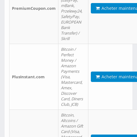
(EasyPay,
mBank,
Acheter mainten
PremiumCoupon.com
Przelewy24,
SafetyPay,
EUROPEAN
Bank
Transfer) /
Skrill
Bitcoin /
Perfect
Money /
Amazon
Payments
Acheter mainten
PlusInstant.com
(Visa,
Mastercard,
Amex,
Discover
Card, Diners
Club, JCB)
Bitcoin,
Altcoins /
Amazon Gift
Card (Visa,