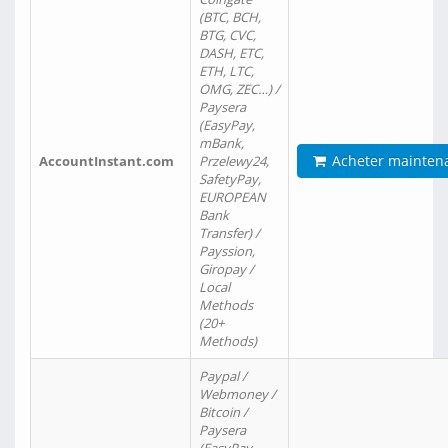
(BTC, BCH,
BTG, CVC,
DASH, ETC,
ETH, LTC,
OMG, ZEC…) /
Paysera
(EasyPay,
mBank,
Acheter mainten
AccountInstant.com
Przelewy24,
SafetyPay,
EUROPEAN
Bank
Transfer) /
Payssion,
Giropay /
Local
Methods
(20+
Methods)
Paypal /
Webmoney /
Bitcoin /
Paysera