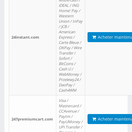
Mistercash /
iDEAL / ING
Home' Pay /
Western
Union / InPay
/ JCB /
American
Acheter mainten
24instant.com
Express /
Carte Bleue /
OKPay / Wire
Transfer /
Sofort /
BitCoins /
Cash U /
WebMoney /
Przelewy24 /
DaoPay /
Cash4WM
Visa /
Mastercard /
CCAvenue /
Paytm /
Acheter mainten
247premiumcart.com
PayUMoney /
UPi Transfer /