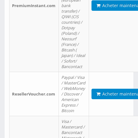
(european
Acheter mainten
PremiumInstant.com
bank
transfer) /
QIWI (CIS
countries) /
Dotpay
(Poland) /
Neosurf
(France) /
Bitcash (
Japan) / Ideal
/ Sofort/
Bancontact
Paypal / Visa
/ MasterCard
/ WebMoney
Acheter mainten
ResellerVoucher.com
/ Discover /
American
Express /
Bitcoin
Visa /
Mastercard /
Bancontact