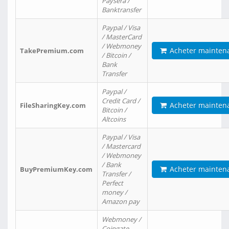
Paysera /
Banktransfer
Paypal / Visa
/ MasterCard
/ Webmoney
Acheter mainten
TakePremium.com
/ Bitcoin /
Bank
Transfer
Paypal /
Credit Card /
Acheter mainten
FileSharingKey.com
Bitcoin /
Altcoins
Paypal / Visa
/ Mastercard
/ Webmoney
/ Bank
Acheter mainten
BuyPremiumKey.com
Transfer /
Perfect
money /
Amazon pay
Webmoney /
Coingate