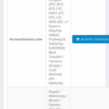
(BTC, BCH,
BTG, CVC,
DASH, ETC,
ETH, LTC,
OMG, ZEC…) /
Paysera
(EasyPay,
mBank,
Acheter mainten
AccountInstant.com
Przelewy24,
SafetyPay,
EUROPEAN
Bank
Transfer) /
Payssion,
Giropay /
Local
Methods
(20+
Methods)
Paypal /
Webmoney /
Bitcoin /
Paysera