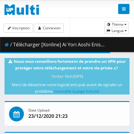
Thème
Inscription
Connexion
Langue
/ Télécharger [Xonline] Ai Yori Aoshi Enishi - 01 (BD 1080p HEVC AC3 FLAC) [5A6C4593].mkv.001 ( 319.02 MB )
Nous vous conseillons fortement de prendre un VPN pour
protéger votre téléchargement et votre vie privée
Tester NordVPN
Merci de désactiver votre logiciel anti-pub avant de signaler un
problème.
Consulter la page tutoriel
Date Upload
23/12/2020 21:23