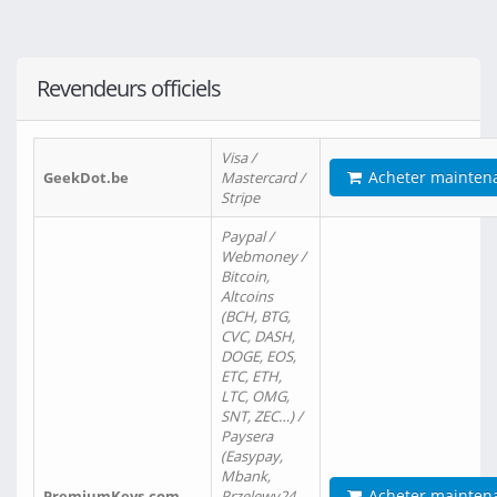
Revendeurs officiels
Visa /
Acheter mainten
GeekDot.be
Mastercard /
Stripe
Paypal /
Webmoney /
Bitcoin,
Altcoins
(BCH, BTG,
CVC, DASH,
DOGE, EOS,
ETC, ETH,
LTC, OMG,
SNT, ZEC…) /
Paysera
(Easypay,
Mbank,
Acheter mainten
PremiumKeys.com
Przelewy24,