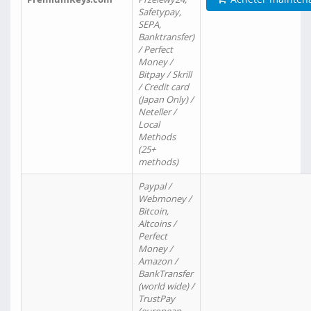
Safetypay,
SEPA,
Banktransfer)
/ Perfect
Money /
Bitpay / Skrill
/ Credit card
(Japan Only) /
Neteller /
Local
Methods
(25+
methods)
Paypal /
Webmoney /
Bitcoin,
Altcoins /
Perfect
Money /
Amazon /
BankTransfer
(world wide) /
TrustPay