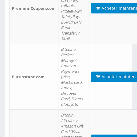
(EasyPay,
mBank,
Acheter mainten
PremiumCoupon.com
Przelewy24,
SafetyPay,
EUROPEAN
Bank
Transfer) /
Skrill
Bitcoin /
Perfect
Money /
Amazon
Payments
Acheter mainten
PlusInstant.com
(Visa,
Mastercard,
Amex,
Discover
Card, Diners
Club, JCB)
Bitcoin,
Altcoins /
Amazon Gift
Card (Visa,