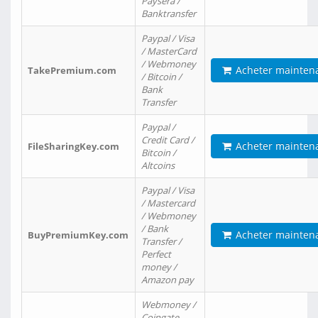
Paysera /
Banktransfer
Paypal / Visa
/ MasterCard
/ Webmoney
Acheter mainten
TakePremium.com
/ Bitcoin /
Bank
Transfer
Paypal /
Credit Card /
Acheter mainten
FileSharingKey.com
Bitcoin /
Altcoins
Paypal / Visa
/ Mastercard
/ Webmoney
/ Bank
Acheter mainten
BuyPremiumKey.com
Transfer /
Perfect
money /
Amazon pay
Webmoney /
Coingate