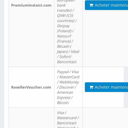
(european
Acheter mainten
PremiumInstant.com
bank
transfer) /
QIWI (CIS
countries) /
Dotpay
(Poland) /
Neosurf
(France) /
Bitcash (
Japan) / Ideal
/ Sofort/
Bancontact
Paypal / Visa
/ MasterCard
/ WebMoney
Acheter mainten
ResellerVoucher.com
/ Discover /
American
Express /
Bitcoin
Visa /
Mastercard /
Bancontact