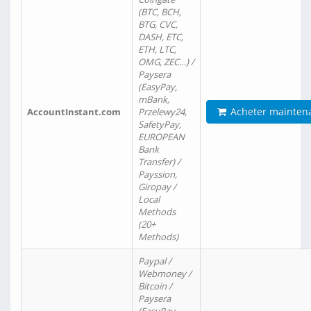
(BTC, BCH,
BTG, CVC,
DASH, ETC,
ETH, LTC,
OMG, ZEC…) /
Paysera
(EasyPay,
mBank,
Acheter mainten
AccountInstant.com
Przelewy24,
SafetyPay,
EUROPEAN
Bank
Transfer) /
Payssion,
Giropay /
Local
Methods
(20+
Methods)
Paypal /
Webmoney /
Bitcoin /
Paysera