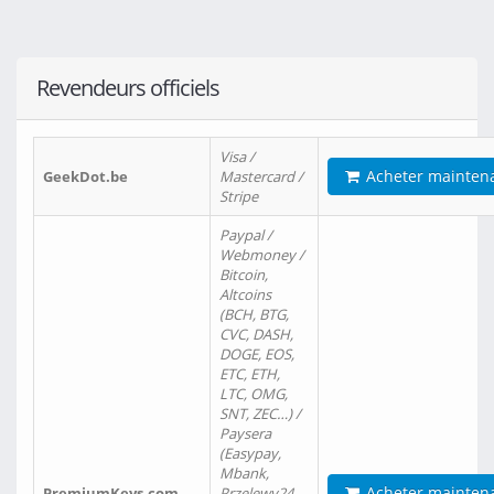
Revendeurs officiels
Visa /
Acheter mainten
GeekDot.be
Mastercard /
Stripe
Paypal /
Webmoney /
Bitcoin,
Altcoins
(BCH, BTG,
CVC, DASH,
DOGE, EOS,
ETC, ETH,
LTC, OMG,
SNT, ZEC…) /
Paysera
(Easypay,
Mbank,
Acheter mainten
PremiumKeys.com
Przelewy24,