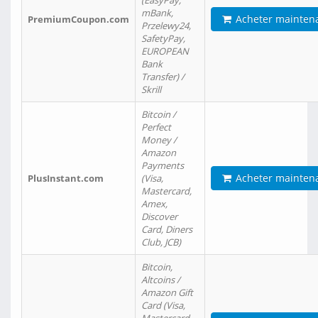
(EasyPay,
mBank,
Acheter mainten
PremiumCoupon.com
Przelewy24,
SafetyPay,
EUROPEAN
Bank
Transfer) /
Skrill
Bitcoin /
Perfect
Money /
Amazon
Payments
Acheter mainten
PlusInstant.com
(Visa,
Mastercard,
Amex,
Discover
Card, Diners
Club, JCB)
Bitcoin,
Altcoins /
Amazon Gift
Card (Visa,