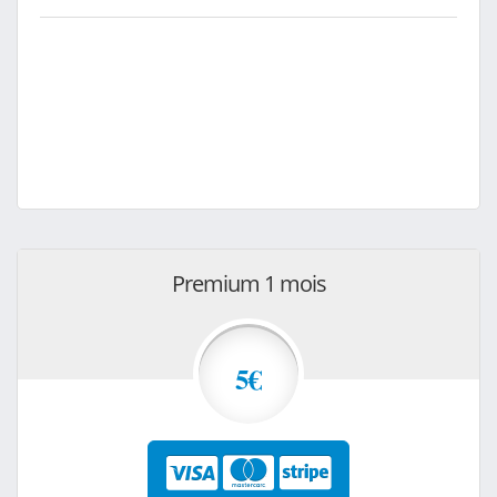
Premium 1 mois
5€