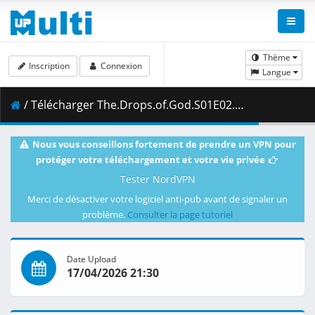
Thème
Inscription
Connexion
Langue
/ Télécharger The.Drops.of.God.S01E02.Prayers.to.a.Fragrant.Land.1080p.CR.WEB-DL.AAC2.0.H.264-VARYG.mkv.003 ( 470.57 MB )
Nous vous conseillons fortement de prendre un VPN pour
protéger votre téléchargement et votre vie privée
Tester NordVPN
Merci de désactiver votre logiciel anti-pub avant de signaler un
problème.
Consulter la page tutoriel
Date Upload
17/04/2026 21:30