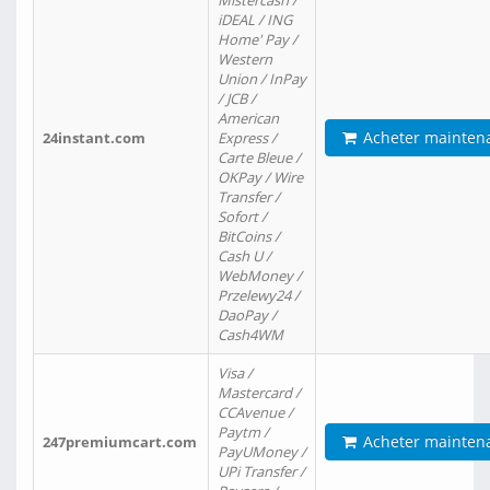
Mistercash /
iDEAL / ING
Home' Pay /
Western
Union / InPay
/ JCB /
American
Acheter mainten
24instant.com
Express /
Carte Bleue /
OKPay / Wire
Transfer /
Sofort /
BitCoins /
Cash U /
WebMoney /
Przelewy24 /
DaoPay /
Cash4WM
Visa /
Mastercard /
CCAvenue /
Paytm /
Acheter mainten
247premiumcart.com
PayUMoney /
UPi Transfer /