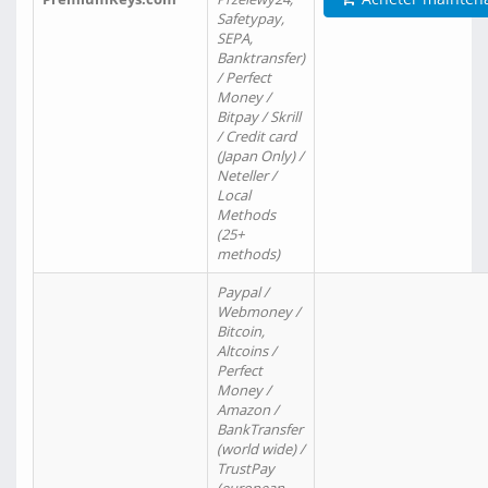
Safetypay,
SEPA,
Banktransfer)
/ Perfect
Money /
Bitpay / Skrill
/ Credit card
(Japan Only) /
Neteller /
Local
Methods
(25+
methods)
Paypal /
Webmoney /
Bitcoin,
Altcoins /
Perfect
Money /
Amazon /
BankTransfer
(world wide) /
TrustPay