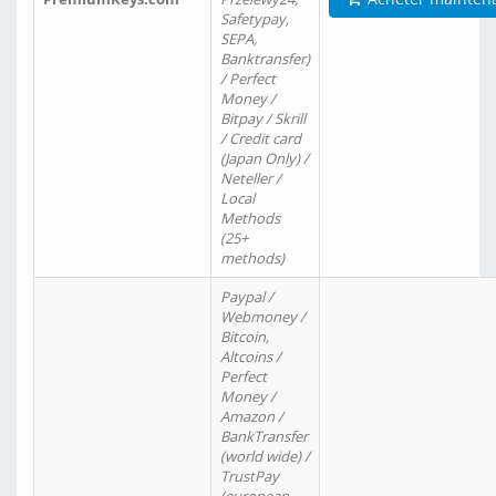
Safetypay,
SEPA,
Banktransfer)
/ Perfect
Money /
Bitpay / Skrill
/ Credit card
(Japan Only) /
Neteller /
Local
Methods
(25+
methods)
Paypal /
Webmoney /
Bitcoin,
Altcoins /
Perfect
Money /
Amazon /
BankTransfer
(world wide) /
TrustPay