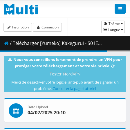
Thème
Inscription
Connexion
Langue
/ Télécharger [Yumeko] Kakegurui - S01E04 (BD 1080p HEVC FLAC) [Dual-Audio] [58ECF762].mkv.003 ( 420.34 MB )
Nous vous conseillons fortement de prendre un VPN pour
protéger votre téléchargement et votre vie privée
Tester NordVPN
Merci de désactiver votre logiciel anti-pub avant de signaler un
problème.
Consulter la page tutoriel
Date Upload
04/02/2025 20:10