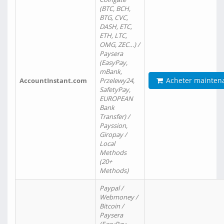
(BTC, BCH,
BTG, CVC,
DASH, ETC,
ETH, LTC,
OMG, ZEC…) /
Paysera
(EasyPay,
mBank,
Acheter mainten
AccountInstant.com
Przelewy24,
SafetyPay,
EUROPEAN
Bank
Transfer) /
Payssion,
Giropay /
Local
Methods
(20+
Methods)
Paypal /
Webmoney /
Bitcoin /
Paysera