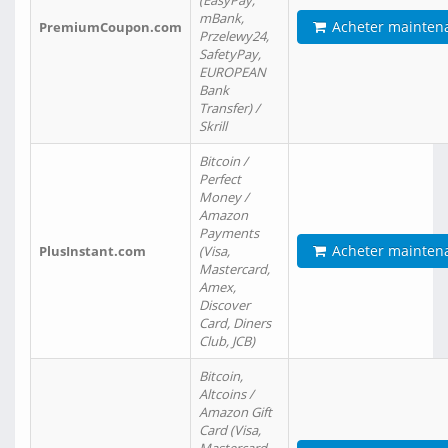
(EasyPay,
mBank,
Acheter mainten
PremiumCoupon.com
Przelewy24,
SafetyPay,
EUROPEAN
Bank
Transfer) /
Skrill
Bitcoin /
Perfect
Money /
Amazon
Payments
Acheter mainten
PlusInstant.com
(Visa,
Mastercard,
Amex,
Discover
Card, Diners
Club, JCB)
Bitcoin,
Altcoins /
Amazon Gift
Card (Visa,