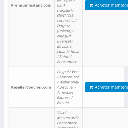
(european
Acheter mainten
PremiumInstant.com
bank
transfer) /
QIWI (CIS
countries) /
Dotpay
(Poland) /
Neosurf
(France) /
Bitcash (
Japan) / Ideal
/ Sofort/
Bancontact
Paypal / Visa
/ MasterCard
/ WebMoney
Acheter mainten
ResellerVoucher.com
/ Discover /
American
Express /
Bitcoin
Visa /
Mastercard /
Bancontact