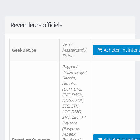
Revendeurs officiels
Visa /
Acheter mainten
GeekDot.be
Mastercard /
Stripe
Paypal /
Webmoney /
Bitcoin,
Altcoins
(BCH, BTG,
CVC, DASH,
DOGE, EOS,
ETC, ETH,
LTC, OMG,
SNT, ZEC…) /
Paysera
(Easypay,
Mbank,
Acheter mainten
PremiumKeys.com
Przelewy24,