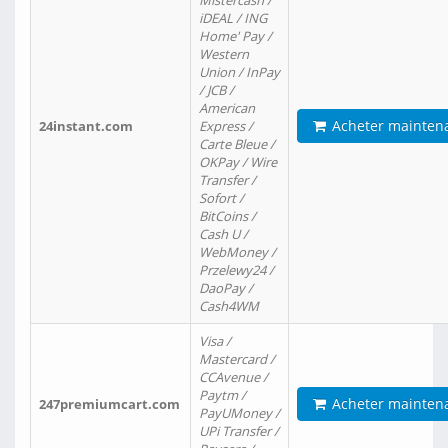
Mistercash /
iDEAL / ING
Home' Pay /
Western
Union / InPay
/ JCB /
American
Acheter mainten
24instant.com
Express /
Carte Bleue /
OKPay / Wire
Transfer /
Sofort /
BitCoins /
Cash U /
WebMoney /
Przelewy24 /
DaoPay /
Cash4WM
Visa /
Mastercard /
CCAvenue /
Paytm /
Acheter mainten
247premiumcart.com
PayUMoney /
UPi Transfer /