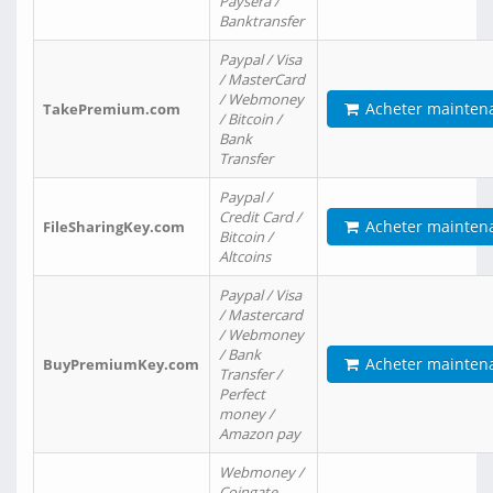
Paysera /
Banktransfer
Paypal / Visa
/ MasterCard
/ Webmoney
Acheter mainten
TakePremium.com
/ Bitcoin /
Bank
Transfer
Paypal /
Credit Card /
Acheter mainten
FileSharingKey.com
Bitcoin /
Altcoins
Paypal / Visa
/ Mastercard
/ Webmoney
/ Bank
Acheter mainten
BuyPremiumKey.com
Transfer /
Perfect
money /
Amazon pay
Webmoney /
Coingate