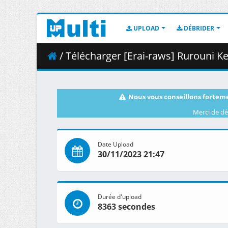
UPLOAD
DÉBRIDER
/ Télécharger [Erai-raws] Rurouni Kenshin - Meiji Ke
Nous vous conseillons forteme
Merci de dé
Date Upload
30/11/2023 21:47
Durée d'upload
8363 secondes