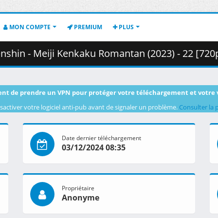
MON COMPTE
PREMIUM
PLUS
nkaku Romantan (2023) - 22 [720p][Multiple Subtitle][170ADA14].mkv.001
nt de prendre un VPN pour protéger votre téléchargement et votre 
sactiver votre logiciel anti-pub avant de signaler un problème.
Consulter la 
Date dernier téléchargement
03/12/2024 08:35
Propriétaire
Anonyme