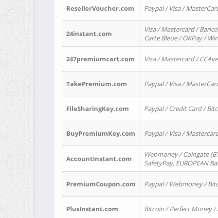
ResellerVoucher.com
Paypal / Visa / MasterCar
Visa / Mastercard / Banco
24instant.com
Carte Bleue / OKPay / Wi
247premiumcart.com
Visa / Mastercard / CCAv
TakePremium.com
Paypal / Visa / MasterCar
FileSharingKey.com
Paypal / Credit Card / Bitc
BuyPremiumKey.com
Paypal / Visa / Masterca
Webmoney / Coingate (BTC
AccountInstant.com
SafetyPay, EUROPEAN Bank
PremiumCoupon.com
Paypal / Webmoney / Bitc
PlusInstant.com
Bitcoin / Perfect Money /