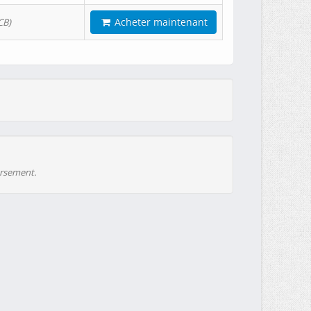
Acheter maintenant
CB)
ursement.