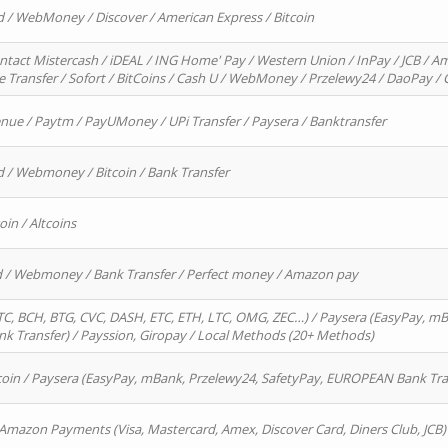
d / WebMoney / Discover / American Express / Bitcoin
ntact Mistercash / iDEAL / ING Home' Pay / Western Union / InPay / JCB / Am
re Transfer / Sofort / BitCoins / Cash U / WebMoney / Przelewy24 / DaoPay 
enue / Paytm / PayUMoney / UPi Transfer / Paysera / Banktransfer
d / Webmoney / Bitcoin / Bank Transfer
oin / Altcoins
rd / Webmoney / Bank Transfer / Perfect money / Amazon pay
, BCH, BTG, CVC, DASH, ETC, ETH, LTC, OMG, ZEC…) / Paysera (EasyPay, mB
 Transfer) / Payssion, Giropay / Local Methods (20+ Methods)
oin / Paysera (EasyPay, mBank, Przelewy24, SafetyPay, EUROPEAN Bank Transf
 Amazon Payments (Visa, Mastercard, Amex, Discover Card, Diners Club, JCB)