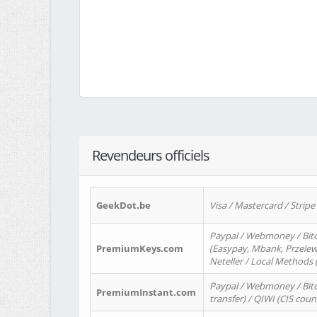
Revendeurs officiels
GeekDot.be
Visa / Mastercard / Stripe
Paypal / Webmoney / Bitc
PremiumKeys.com
(Easypay, Mbank, Przelewy2
Neteller / Local Methods
Paypal / Webmoney / Bitc
PremiumInstant.com
transfer) / QIWI (CIS coun