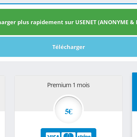
arger plus rapidement sur USENET (ANONYME & I
Télécharger
Premium 1 mois
5€