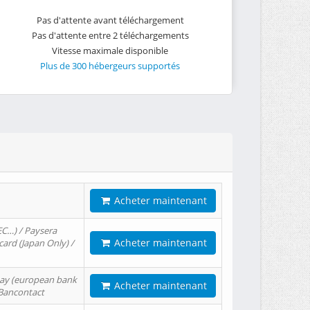
Pas d'attente avant téléchargement
Pas d'attente entre 2 téléchargements
Vitesse maximale disponible
Plus de 300 hébergeurs supportés
Acheter maintenant
EC…) / Paysera
Acheter maintenant
card (Japan Only) /
tPay (european bank
Acheter maintenant
/ Bancontact