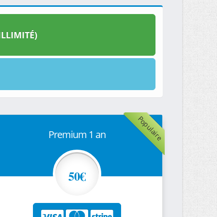
LLIMITÉ)
Populaire
Premium 1 an
50€