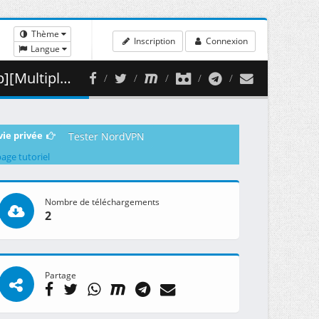
Thème
Inscription
Connexion
Langue
 ( 340.47 MB )
vie privée
Tester NordVPN
page tutoriel
Nombre de téléchargements
2
Partage