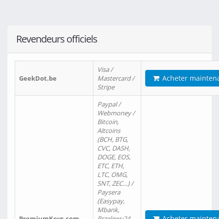
Revendeurs officiels
Visa /
Acheter mainten
GeekDot.be
Mastercard /
Stripe
Paypal /
Webmoney /
Bitcoin,
Altcoins
(BCH, BTG,
CVC, DASH,
DOGE, EOS,
ETC, ETH,
LTC, OMG,
SNT, ZEC…) /
Paysera
(Easypay,
Mbank,
Acheter mainten
PremiumKeys.com
Przelewy24,