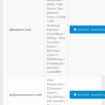
Mistercash /
iDEAL / ING
Home' Pay /
Western
Union / InPay
/ JCB /
American
Acheter mainten
24instant.com
Express /
Carte Bleue /
OKPay / Wire
Transfer /
Sofort /
BitCoins /
Cash U /
WebMoney /
Przelewy24 /
DaoPay /
Cash4WM
Visa /
Mastercard /
CCAvenue /
Paytm /
Acheter mainten
247premiumcart.com
PayUMoney /
UPi Transfer /