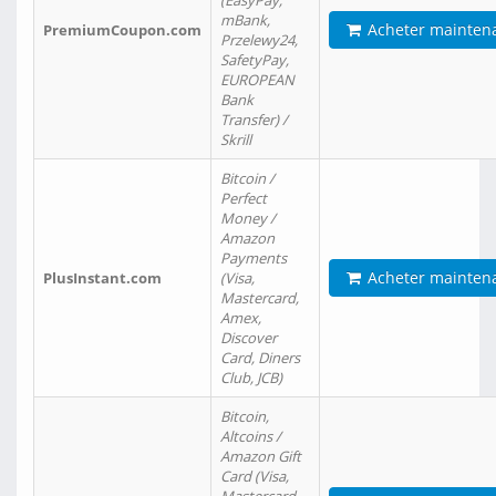
(EasyPay,
mBank,
Acheter mainten
PremiumCoupon.com
Przelewy24,
SafetyPay,
EUROPEAN
Bank
Transfer) /
Skrill
Bitcoin /
Perfect
Money /
Amazon
Payments
Acheter mainten
PlusInstant.com
(Visa,
Mastercard,
Amex,
Discover
Card, Diners
Club, JCB)
Bitcoin,
Altcoins /
Amazon Gift
Card (Visa,