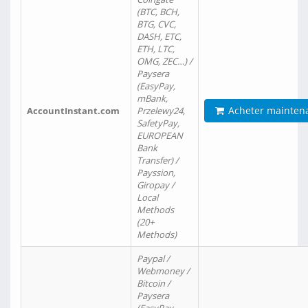
(BTC, BCH,
BTG, CVC,
DASH, ETC,
ETH, LTC,
OMG, ZEC…) /
Paysera
(EasyPay,
mBank,
Acheter mainten
AccountInstant.com
Przelewy24,
SafetyPay,
EUROPEAN
Bank
Transfer) /
Payssion,
Giropay /
Local
Methods
(20+
Methods)
Paypal /
Webmoney /
Bitcoin /
Paysera