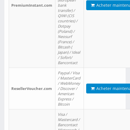
(european
Acheter mainten
PremiumInstant.com
bank
transfer) /
QIWI (CIS
countries) /
Dotpay
(Poland) /
Neosurf
(France) /
Bitcash (
Japan) / Ideal
/ Sofort/
Bancontact
Paypal / Visa
/ MasterCard
/ WebMoney
Acheter mainten
ResellerVoucher.com
/ Discover /
American
Express /
Bitcoin
Visa /
Mastercard /
Bancontact