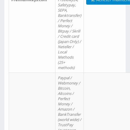
Safetypay,
SEPA,
Banktransfer)
/ Perfect
Money /
Bitpay / Skrill
/ Credit card
(Japan Only) /
Neteller /
Local
Methods
(25+
methods)
Paypal /
Webmoney /
Bitcoin,
Altcoins /
Perfect
Money /
Amazon /
BankTransfer
(world wide) /
TrustPay