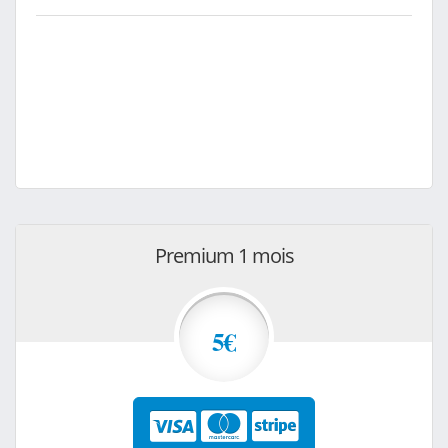
Premium 1 mois
5€