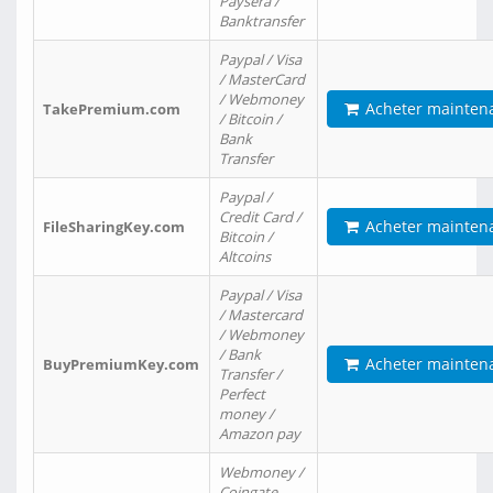
Paysera /
Banktransfer
Paypal / Visa
/ MasterCard
/ Webmoney
Acheter mainten
TakePremium.com
/ Bitcoin /
Bank
Transfer
Paypal /
Credit Card /
Acheter mainten
FileSharingKey.com
Bitcoin /
Altcoins
Paypal / Visa
/ Mastercard
/ Webmoney
/ Bank
Acheter mainten
BuyPremiumKey.com
Transfer /
Perfect
money /
Amazon pay
Webmoney /
Coingate