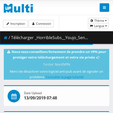
Thème
Inscription
Connexion
Langue
/ Télécharger _HorribleSubs__Youjo_Senki_Movie_-_00__480p_.mkv.003 ( 490.97 MB )
Nous vous conseillons fortement de prendre un VPN pour
protéger votre téléchargement et votre vie privée
Tester NordVPN
Merci de désactiver votre logiciel anti-pub avant de signaler un
problème.
Consulter la page tutoriel
Date Upload
13/09/2019 07:48