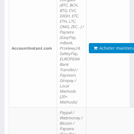
(BTC, BCH,
BTG, CVC,
DASH, ETC,
ETH, LTC,
OMG, ZEC…) /
Paysera
(EasyPay,
mBank,
Acheter mainten
AccountInstant.com
Przelewy24,
SafetyPay,
EUROPEAN
Bank
Transfer) /
Payssion,
Giropay /
Local
Methods
(20+
Methods)
Paypal /
Webmoney /
Bitcoin /
Paysera