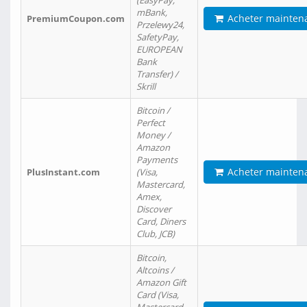
(EasyPay,
mBank,
Acheter mainten
PremiumCoupon.com
Przelewy24,
SafetyPay,
EUROPEAN
Bank
Transfer) /
Skrill
Bitcoin /
Perfect
Money /
Amazon
Payments
Acheter mainten
PlusInstant.com
(Visa,
Mastercard,
Amex,
Discover
Card, Diners
Club, JCB)
Bitcoin,
Altcoins /
Amazon Gift
Card (Visa,