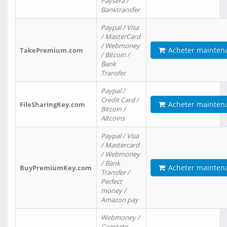
Paysera /
Banktransfer
Paypal / Visa
/ MasterCard
/ Webmoney
Acheter mainten
TakePremium.com
/ Bitcoin /
Bank
Transfer
Paypal /
Credit Card /
Acheter mainten
FileSharingKey.com
Bitcoin /
Altcoins
Paypal / Visa
/ Mastercard
/ Webmoney
/ Bank
Acheter mainten
BuyPremiumKey.com
Transfer /
Perfect
money /
Amazon pay
Webmoney /
Coingate