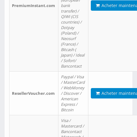
(european
Acheter mainten
PremiumInstant.com
bank
transfer) /
QIWI (CIS
countries) /
Dotpay
(Poland) /
Neosurf
(France) /
Bitcash (
Japan) / Ideal
/ Sofort/
Bancontact
Paypal / Visa
/ MasterCard
/ WebMoney
Acheter mainten
ResellerVoucher.com
/ Discover /
American
Express /
Bitcoin
Visa /
Mastercard /
Bancontact