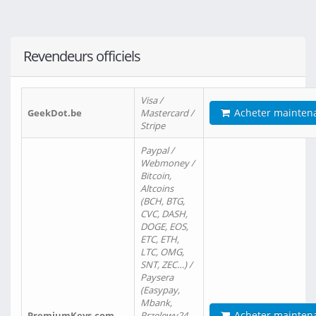
Revendeurs officiels
Visa /
Acheter mainten
GeekDot.be
Mastercard /
Stripe
Paypal /
Webmoney /
Bitcoin,
Altcoins
(BCH, BTG,
CVC, DASH,
DOGE, EOS,
ETC, ETH,
LTC, OMG,
SNT, ZEC…) /
Paysera
(Easypay,
Mbank,
Acheter mainten
PremiumKeys.com
Przelewy24,