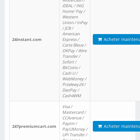
Mistercash /
iDEAL / ING
Home' Pay /
Western
Union / InPay
/ JCB /
American
Acheter mainten
24instant.com
Express /
Carte Bleue /
OKPay / Wire
Transfer /
Sofort /
BitCoins /
Cash U /
WebMoney /
Przelewy24 /
DaoPay /
Cash4WM
Visa /
Mastercard /
CCAvenue /
Paytm /
Acheter mainten
247premiumcart.com
PayUMoney /
UPi Transfer /