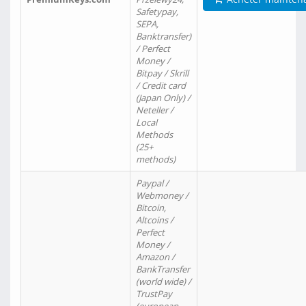
Safetypay,
SEPA,
Banktransfer)
/ Perfect
Money /
Bitpay / Skrill
/ Credit card
(Japan Only) /
Neteller /
Local
Methods
(25+
methods)
Paypal /
Webmoney /
Bitcoin,
Altcoins /
Perfect
Money /
Amazon /
BankTransfer
(world wide) /
TrustPay