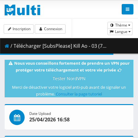
Thème
Inscription
Connexion
Langue
/ Télécharger [SubsPlease] Kill Ao - 03 (720p) [1B170248].mkv.002 ( 351.38 MB )
Nous vous conseillons fortement de prendre un VPN pour
protéger votre téléchargement et votre vie privée
Tester NordVPN
Merci de désactiver votre logiciel anti-pub avant de signaler un
problème.
Consulter la page tutoriel
Date Upload
25/04/2026 16:58