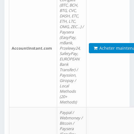
(BTC, BCH,
BTG, CVC,
DASH, ETC,
ETH, LTC,
OMG, ZEC…) /
Paysera
(EasyPay,
mBank,
Acheter mainten
AccountInstant.com
Przelewy24,
SafetyPay,
EUROPEAN
Bank
Transfer) /
Payssion,
Giropay /
Local
Methods
(20+
Methods)
Paypal /
Webmoney /
Bitcoin /
Paysera