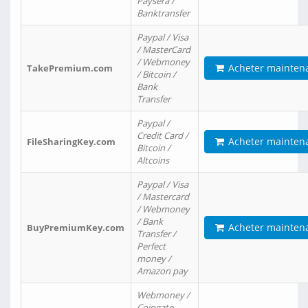
Paysera /
Banktransfer
Paypal / Visa
/ MasterCard
/ Webmoney
Acheter mainten
TakePremium.com
/ Bitcoin /
Bank
Transfer
Paypal /
Credit Card /
Acheter mainten
FileSharingKey.com
Bitcoin /
Altcoins
Paypal / Visa
/ Mastercard
/ Webmoney
/ Bank
Acheter mainten
BuyPremiumKey.com
Transfer /
Perfect
money /
Amazon pay
Webmoney /
Coingate