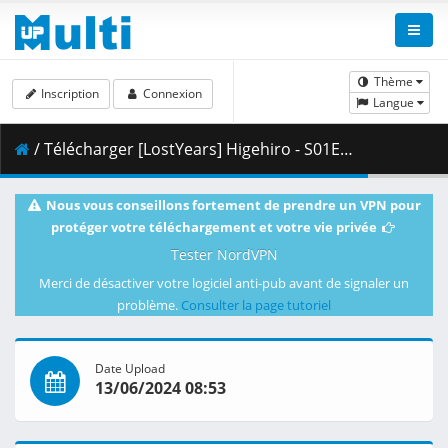
Thème
Inscription
Connexion
Langue
/ Télécharger [LostYears] Higehiro - S01E06v2 (BD 1080p x265 10-bit FLAC AAC) [D73D897E].mkv.002 ( 405.45 MB )
Nous vous conseillons fortement de prendre un VPN pour
protéger votre téléchargement et votre vie privée
Tester NordVPN
Merci de désactiver votre logiciel anti-pub avant de signaler un
problème.
Consulter la page tutoriel
Date Upload
13/06/2024 08:53