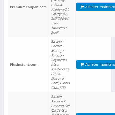
(EasyPay,
mBank,
Acheter mainten
PremiumCoupon.com
Przelewy24,
SafetyPay,
EUROPEAN
Bank
Transfer) /
Skrill
Bitcoin /
Perfect
Money /
Amazon
Payments
Acheter mainten
PlusInstant.com
(Visa,
Mastercard,
Amex,
Discover
Card, Diners
Club, JCB)
Bitcoin,
Altcoins /
Amazon Gift
Card (Visa,