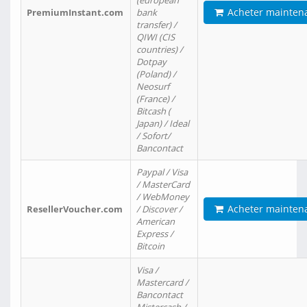
(european
Acheter mainten
PremiumInstant.com
bank
transfer) /
QIWI (CIS
countries) /
Dotpay
(Poland) /
Neosurf
(France) /
Bitcash (
Japan) / Ideal
/ Sofort/
Bancontact
Paypal / Visa
/ MasterCard
/ WebMoney
Acheter mainten
ResellerVoucher.com
/ Discover /
American
Express /
Bitcoin
Visa /
Mastercard /
Bancontact