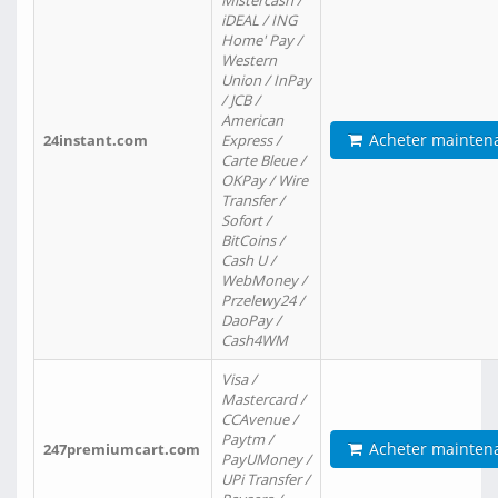
Mistercash /
iDEAL / ING
Home' Pay /
Western
Union / InPay
/ JCB /
American
Acheter mainten
24instant.com
Express /
Carte Bleue /
OKPay / Wire
Transfer /
Sofort /
BitCoins /
Cash U /
WebMoney /
Przelewy24 /
DaoPay /
Cash4WM
Visa /
Mastercard /
CCAvenue /
Paytm /
Acheter mainten
247premiumcart.com
PayUMoney /
UPi Transfer /