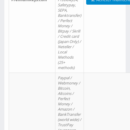
Safetypay,
SEPA,
Banktransfer)
/ Perfect
Money /
Bitpay / Skrill
/ Credit card
(Japan Only) /
Neteller /
Local
Methods
(25+
methods)
Paypal /
Webmoney /
Bitcoin,
Altcoins /
Perfect
Money /
Amazon /
BankTransfer
(world wide) /
TrustPay