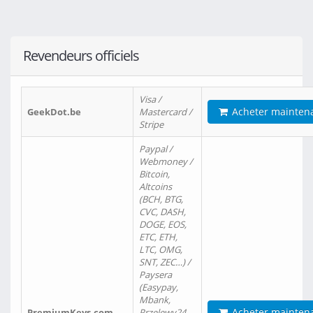
Revendeurs officiels
Visa /
Acheter mainten
GeekDot.be
Mastercard /
Stripe
Paypal /
Webmoney /
Bitcoin,
Altcoins
(BCH, BTG,
CVC, DASH,
DOGE, EOS,
ETC, ETH,
LTC, OMG,
SNT, ZEC…) /
Paysera
(Easypay,
Mbank,
Acheter mainten
PremiumKeys.com
Przelewy24,