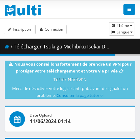
Thème
Inscription
Connexion
Langue
/ Télécharger Tsuki ga Michibiku Isekai Douchuu - S02E21 - DUAL 720p WEB x264 -NanDesuKa (CR).mkv.002 ( 372.28 MB )
Nous vous conseillons fortement de prendre un VPN pour
protéger votre téléchargement et votre vie privée
Tester NordVPN
Merci de désactiver votre logiciel anti-pub avant de signaler un
problème.
Consulter la page tutoriel
Date Upload
11/06/2024 01:14