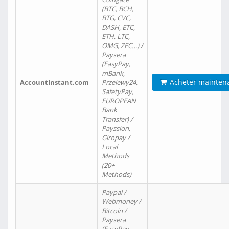
(BTC, BCH,
BTG, CVC,
DASH, ETC,
ETH, LTC,
OMG, ZEC…) /
Paysera
(EasyPay,
mBank,
Acheter mainten
AccountInstant.com
Przelewy24,
SafetyPay,
EUROPEAN
Bank
Transfer) /
Payssion,
Giropay /
Local
Methods
(20+
Methods)
Paypal /
Webmoney /
Bitcoin /
Paysera