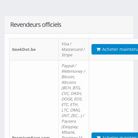
Revendeurs officiels
Visa /
Acheter mainten
GeekDot.be
Mastercard /
Stripe
Paypal /
Webmoney /
Bitcoin,
Altcoins
(BCH, BTG,
CVC, DASH,
DOGE, EOS,
ETC, ETH,
LTC, OMG,
SNT, ZEC…) /
Paysera
(Easypay,
Mbank,
Acheter mainten
PremiumKeys.com
Przelewy24,