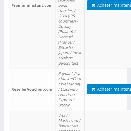
(european
Acheter mainten
PremiumInstant.com
bank
transfer) /
QIWI (CIS
countries) /
Dotpay
(Poland) /
Neosurf
(France) /
Bitcash (
Japan) / Ideal
/ Sofort/
Bancontact
Paypal / Visa
/ MasterCard
/ WebMoney
Acheter mainten
ResellerVoucher.com
/ Discover /
American
Express /
Bitcoin
Visa /
Mastercard /
Bancontact