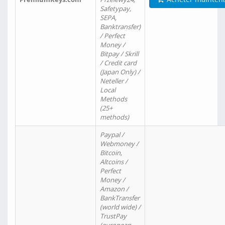
Safetypay,
SEPA,
Banktransfer)
/ Perfect
Money /
Bitpay / Skrill
/ Credit card
(Japan Only) /
Neteller /
Local
Methods
(25+
methods)
Paypal /
Webmoney /
Bitcoin,
Altcoins /
Perfect
Money /
Amazon /
BankTransfer
(world wide) /
TrustPay