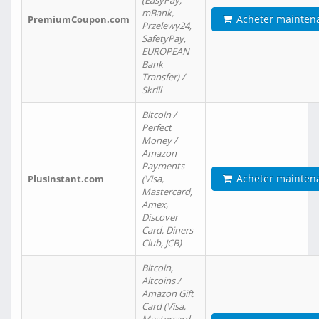
(EasyPay,
mBank,
Acheter mainten
PremiumCoupon.com
Przelewy24,
SafetyPay,
EUROPEAN
Bank
Transfer) /
Skrill
Bitcoin /
Perfect
Money /
Amazon
Payments
Acheter mainten
PlusInstant.com
(Visa,
Mastercard,
Amex,
Discover
Card, Diners
Club, JCB)
Bitcoin,
Altcoins /
Amazon Gift
Card (Visa,