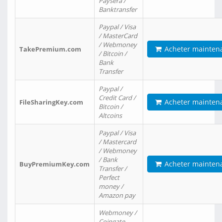
Paysera /
Banktransfer
Paypal / Visa
/ MasterCard
/ Webmoney
Acheter mainten
TakePremium.com
/ Bitcoin /
Bank
Transfer
Paypal /
Credit Card /
Acheter mainten
FileSharingKey.com
Bitcoin /
Altcoins
Paypal / Visa
/ Mastercard
/ Webmoney
/ Bank
Acheter mainten
BuyPremiumKey.com
Transfer /
Perfect
money /
Amazon pay
Webmoney /
Coingate