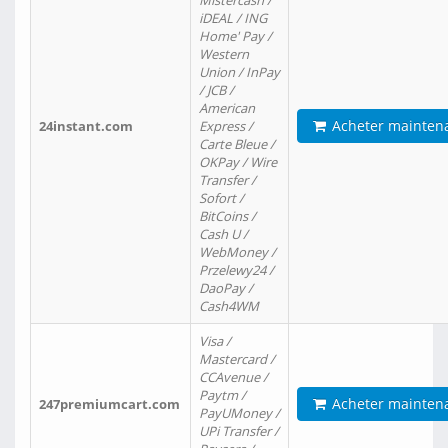
Mistercash /
iDEAL / ING
Home' Pay /
Western
Union / InPay
/ JCB /
American
Acheter mainten
24instant.com
Express /
Carte Bleue /
OKPay / Wire
Transfer /
Sofort /
BitCoins /
Cash U /
WebMoney /
Przelewy24 /
DaoPay /
Cash4WM
Visa /
Mastercard /
CCAvenue /
Paytm /
Acheter mainten
247premiumcart.com
PayUMoney /
UPi Transfer /