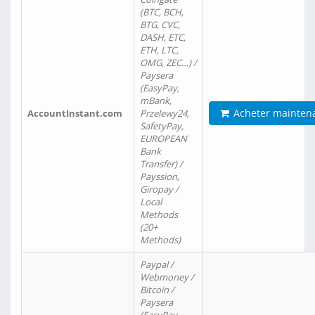
(BTC, BCH,
BTG, CVC,
DASH, ETC,
ETH, LTC,
OMG, ZEC…) /
Paysera
(EasyPay,
mBank,
Acheter mainten
AccountInstant.com
Przelewy24,
SafetyPay,
EUROPEAN
Bank
Transfer) /
Payssion,
Giropay /
Local
Methods
(20+
Methods)
Paypal /
Webmoney /
Bitcoin /
Paysera