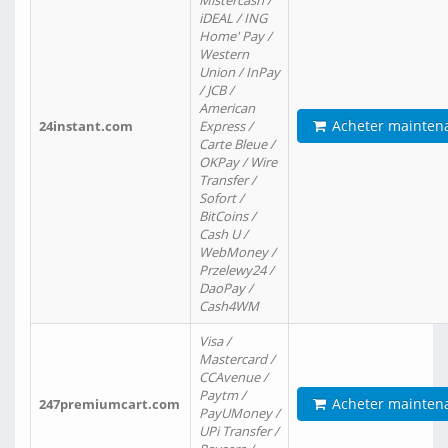
Mistercash /
iDEAL / ING
Home' Pay /
Western
Union / InPay
/ JCB /
American
Acheter mainten
24instant.com
Express /
Carte Bleue /
OKPay / Wire
Transfer /
Sofort /
BitCoins /
Cash U /
WebMoney /
Przelewy24 /
DaoPay /
Cash4WM
Visa /
Mastercard /
CCAvenue /
Paytm /
Acheter mainten
247premiumcart.com
PayUMoney /
UPi Transfer /