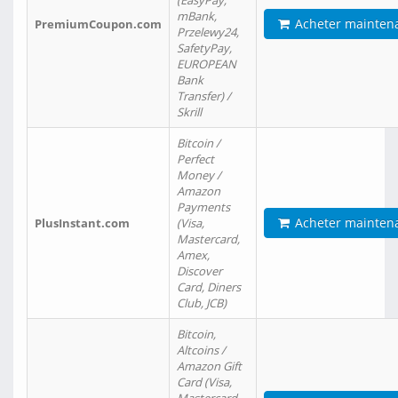
(EasyPay,
mBank,
Acheter mainten
PremiumCoupon.com
Przelewy24,
SafetyPay,
EUROPEAN
Bank
Transfer) /
Skrill
Bitcoin /
Perfect
Money /
Amazon
Payments
Acheter mainten
PlusInstant.com
(Visa,
Mastercard,
Amex,
Discover
Card, Diners
Club, JCB)
Bitcoin,
Altcoins /
Amazon Gift
Card (Visa,