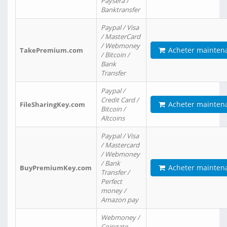
Paysera /
Banktransfer
Paypal / Visa
/ MasterCard
/ Webmoney
Acheter mainten
TakePremium.com
/ Bitcoin /
Bank
Transfer
Paypal /
Credit Card /
Acheter mainten
FileSharingKey.com
Bitcoin /
Altcoins
Paypal / Visa
/ Mastercard
/ Webmoney
/ Bank
Acheter mainten
BuyPremiumKey.com
Transfer /
Perfect
money /
Amazon pay
Webmoney /
Coingate