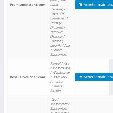
(european
Acheter mainten
PremiumInstant.com
bank
transfer) /
QIWI (CIS
countries) /
Dotpay
(Poland) /
Neosurf
(France) /
Bitcash (
Japan) / Ideal
/ Sofort/
Bancontact
Paypal / Visa
/ MasterCard
/ WebMoney
Acheter mainten
ResellerVoucher.com
/ Discover /
American
Express /
Bitcoin
Visa /
Mastercard /
Bancontact