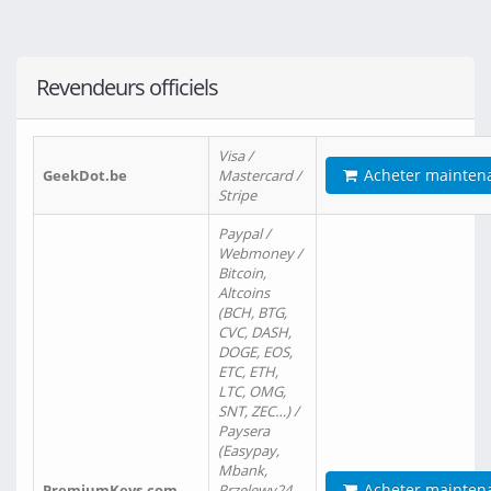
Revendeurs officiels
Visa /
Acheter mainten
GeekDot.be
Mastercard /
Stripe
Paypal /
Webmoney /
Bitcoin,
Altcoins
(BCH, BTG,
CVC, DASH,
DOGE, EOS,
ETC, ETH,
LTC, OMG,
SNT, ZEC…) /
Paysera
(Easypay,
Mbank,
Acheter mainten
PremiumKeys.com
Przelewy24,