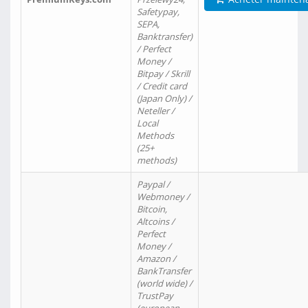
Safetypay,
SEPA,
Banktransfer)
/ Perfect
Money /
Bitpay / Skrill
/ Credit card
(Japan Only) /
Neteller /
Local
Methods
(25+
methods)
Paypal /
Webmoney /
Bitcoin,
Altcoins /
Perfect
Money /
Amazon /
BankTransfer
(world wide) /
TrustPay