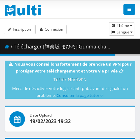
Thème
Inscription
Connexion
Langue
/ Télécharger [神楽坂 まひろ] Gunma-chan - 01 (CR 1920x1080 AVC AAC MKV) [ACF94DF2].mkv.002 ( 478.20 MB )
Nous vous conseillons fortement de prendre un VPN pour
protéger votre téléchargement et votre vie privée
Tester NordVPN
Merci de désactiver votre logiciel anti-pub avant de signaler un
problème.
Consulter la page tutoriel
Date Upload
19/02/2023 19:32