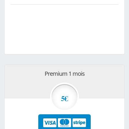
Premium 1 mois
5€