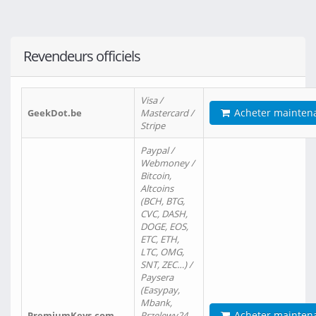
Revendeurs officiels
Visa /
Acheter mainten
GeekDot.be
Mastercard /
Stripe
Paypal /
Webmoney /
Bitcoin,
Altcoins
(BCH, BTG,
CVC, DASH,
DOGE, EOS,
ETC, ETH,
LTC, OMG,
SNT, ZEC…) /
Paysera
(Easypay,
Mbank,
Acheter mainten
PremiumKeys.com
Przelewy24,