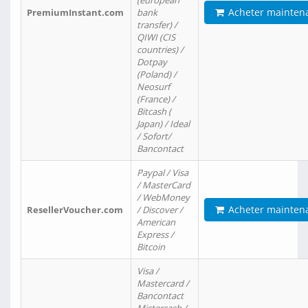
(european
Acheter mainten
PremiumInstant.com
bank
transfer) /
QIWI (CIS
countries) /
Dotpay
(Poland) /
Neosurf
(France) /
Bitcash (
Japan) / Ideal
/ Sofort/
Bancontact
Paypal / Visa
/ MasterCard
/ WebMoney
Acheter mainten
ResellerVoucher.com
/ Discover /
American
Express /
Bitcoin
Visa /
Mastercard /
Bancontact