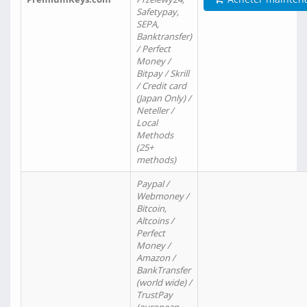
Safetypay,
SEPA,
Banktransfer)
/ Perfect
Money /
Bitpay / Skrill
/ Credit card
(Japan Only) /
Neteller /
Local
Methods
(25+
methods)
Paypal /
Webmoney /
Bitcoin,
Altcoins /
Perfect
Money /
Amazon /
BankTransfer
(world wide) /
TrustPay