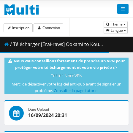
Thème
Inscription
Connexion
Langue
/ Télécharger [Erai-raws] Ookami to Koushinryou - Merchant Meets the Wise Wolf - 24 [1080p][Multiple Subtitle][EC94BC21].mkv.003 ( 463.21 MB )
Nous vous conseillons fortement de prendre un VPN pour
protéger votre téléchargement et votre vie privée
Tester NordVPN
Merci de désactiver votre logiciel anti-pub avant de signaler un
problème.
Consulter la page tutoriel
Date Upload
16/09/2024 20:31