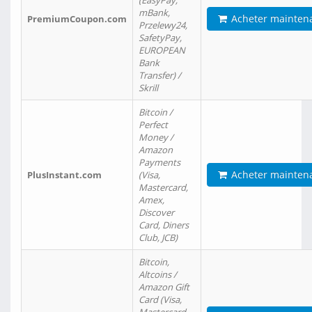
(EasyPay,
mBank,
Acheter mainten
PremiumCoupon.com
Przelewy24,
SafetyPay,
EUROPEAN
Bank
Transfer) /
Skrill
Bitcoin /
Perfect
Money /
Amazon
Payments
Acheter mainten
PlusInstant.com
(Visa,
Mastercard,
Amex,
Discover
Card, Diners
Club, JCB)
Bitcoin,
Altcoins /
Amazon Gift
Card (Visa,