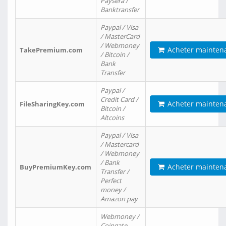
Paysera /
Banktransfer
Paypal / Visa
/ MasterCard
/ Webmoney
Acheter mainten
TakePremium.com
/ Bitcoin /
Bank
Transfer
Paypal /
Credit Card /
Acheter mainten
FileSharingKey.com
Bitcoin /
Altcoins
Paypal / Visa
/ Mastercard
/ Webmoney
/ Bank
Acheter mainten
BuyPremiumKey.com
Transfer /
Perfect
money /
Amazon pay
Webmoney /
Coingate