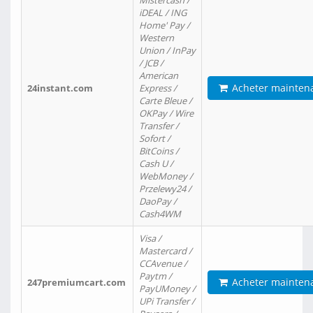
Mistercash /
iDEAL / ING
Home' Pay /
Western
Union / InPay
/ JCB /
American
Acheter mainten
24instant.com
Express /
Carte Bleue /
OKPay / Wire
Transfer /
Sofort /
BitCoins /
Cash U /
WebMoney /
Przelewy24 /
DaoPay /
Cash4WM
Visa /
Mastercard /
CCAvenue /
Paytm /
Acheter mainten
247premiumcart.com
PayUMoney /
UPi Transfer /