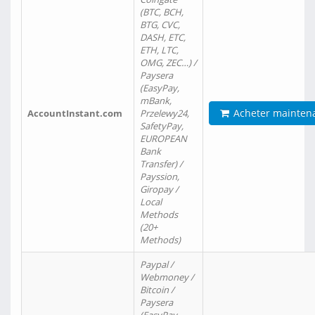
(BTC, BCH,
BTG, CVC,
DASH, ETC,
ETH, LTC,
OMG, ZEC…) /
Paysera
(EasyPay,
mBank,
Acheter mainten
AccountInstant.com
Przelewy24,
SafetyPay,
EUROPEAN
Bank
Transfer) /
Payssion,
Giropay /
Local
Methods
(20+
Methods)
Paypal /
Webmoney /
Bitcoin /
Paysera